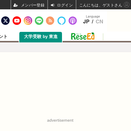
ログイン
こんにちは、ゲストさん
Language
JP
/
CN
ント
大学受験 by 東進
advertisement