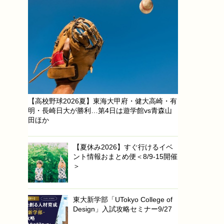
【高校野球2026夏】東海大甲府・健大高崎・有
明・長崎日大が勝利…第4日は遊学館vs青森山
田ほか
【夏休み2026】すぐ行けるイベ
ント情報おまとめ便＜8/9-15開催
＞
東大新学部「UTokyo College of
Design」入試攻略セミナー9/27