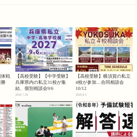
団体戦
【高校受験】【中学受験】
【高校受験】横須賀の私立
優勝
兵庫県内の私立31校が集
4校が参加…合同相談会
結、個別相談会9/6
10/12
2026.7.28
2026.8.5