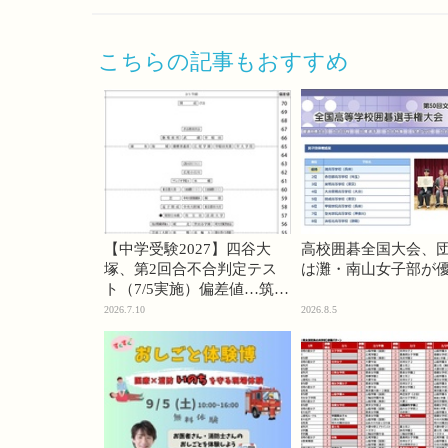
こちらの記事もおすすめ
【中学受験2027】四谷大
高校囲碁全国大会、
塚、第2回合不合判定テス
は灘・南山女子部が
ト（7/5実施）偏差値…筑駒
74・桜蔭70＜PR＞
2026.7.10
2026.8.5