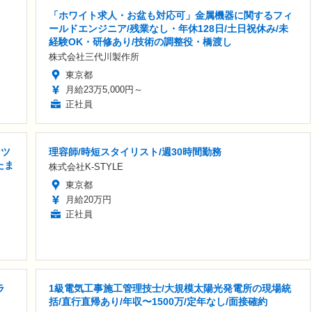
「ホワイト求人・お盆も対応可」金属機器に関するフィ
ールドエンジニア/残業なし・年休128日/土日祝休み/未
経験OK・研修あり/技術の調整役・橋渡し
株式会社三代川製作所
東京都
月給23万5,000円～
正社員
ンツ
理容師/時短スタイリスト/週30時間勤務
たま
株式会社K-STYLE
東京都
月給20万円
正社員
ラ
1級電気工事施工管理技士/大規模太陽光発電所の現場統
括/直行直帰あり/年収〜1500万/定年なし/面接確約