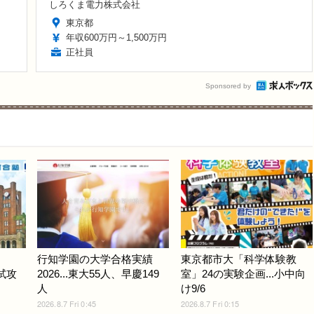
しろくま電力株式会社
東京都
年収600万円～1,500万円
正社員
Sponsored by
行知学園の大学合格実績
東京都市大「科学体験教
入試攻
2026...東大55人、早慶149
室」24の実験企画...小中向
人
け9/6
2026.8.7 Fri 0:45
2026.8.7 Fri 0:15