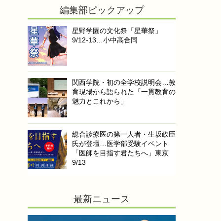
編集部ピックアップ
星野学園の文化祭「星華祭」
9/12-13…小中高合同
関西学院・初の全学校説明会…教
育現場から語られた「一貫教育の
魅力とこれから」
総合診療医の第一人者・生坂政臣
氏が登壇…医学部受験イベント
「医師を目指す君たちへ」東京
9/13
最新ニュース