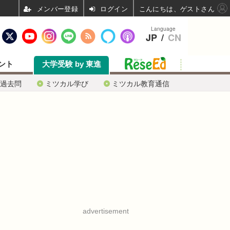
ログイン
こんにちは、ゲストさん
Language
JP
/
CN
ント
大学受験 by 東進
過去問
ミツカル学び
ミツカル教育通信
advertisement