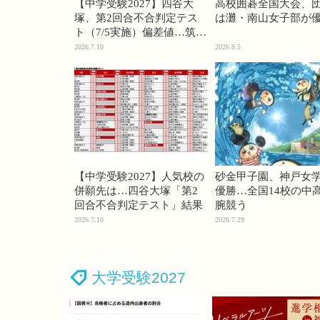
【中学受験2027】四谷大
高校囲碁全国大会、
塚、第2回合不合判定テス
は灘・南山女子部が
ト（7/5実施）偏差値…筑駒
74・桜蔭70＜PR＞
2026.7.10
2026.8.5
【中学受験2027】人気校の
砂金甲子園、神戸女
併願先は…四谷大塚「第2
優勝…全国14校の中
回合不合判定テスト」結果
腕競う
2026.7.16
2026.7.29
大学受験2027