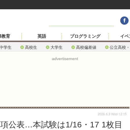
際教育
英語
プログラミング
イベ
中学生
高校生
大学生
高校偏差値
公立高校・
advertisement
2026.6.3 Wed 12:15
項公表…本試験は1/16・17 1枚目