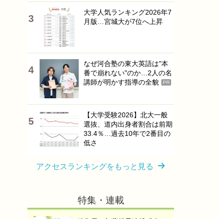
大学人気ランキング2026年7
月版…宮城大が7位へ上昇
なぜ河合塾の東大英語は"本
番で崩れない"のか…2人の名
講師が明かす指導の全貌
PR
【大学受験2026】北大一般
選抜、道内出身者割合は前期
33.4％…過去10年で2番目の
低さ
アクセスランキングをもっと見る
特集・連載