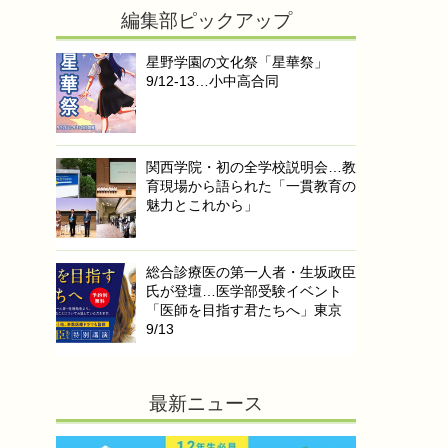
編集部ピックアップ
星野学園の文化祭「星華祭」
9/12-13…小中高合同
関西学院・初の全学校説明会…教
育現場から語られた「一貫教育の
魅力とこれから」
総合診療医の第一人者・生坂政臣
氏が登壇…医学部受験イベント
「医師を目指す君たちへ」東京
9/13
最新ニュース