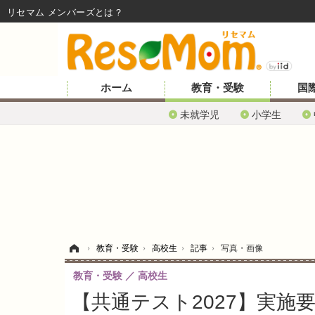
リセマム メンバーズ
ホーム
教育・受験
国
未就学児
小学生
ホーム
›
教育・受験
›
高校生
›
記事
›
写真・画像
教育・受験
高校生
【共通テスト2027】実施要