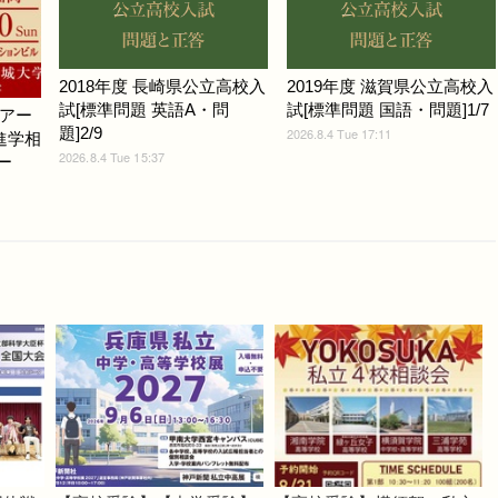
2018年度 長崎県公立高校入
2019年度 滋賀県公立高校入
試[標準問題 英語A・問
試[標準問題 国語・問題]1/7
アー
題]2/9
2026.8.4 Tue 17:11
進学相
2026.8.4 Tue 15:37
ー