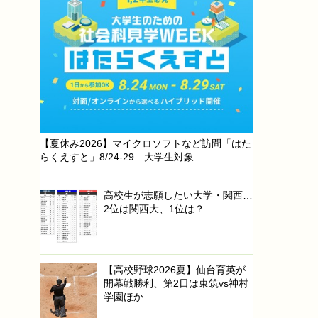
【夏休み2026】マイクロソフトなど訪問「はた
らくえすと」8/24-29…大学生対象
高校生が志願したい大学・関西…
2位は関西大、1位は？
【高校野球2026夏】仙台育英が
開幕戦勝利、第2日は東筑vs神村
学園ほか