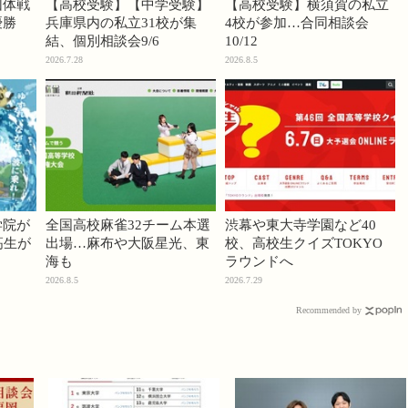
団体戦
【高校受験】【中学受験】
【高校受験】横須賀の私立
優勝
兵庫県内の私立31校が集
4校が参加…合同相談会
結、個別相談会9/6
10/12
2026.7.28
2026.8.5
学院が
全国高校麻雀32チーム本選
渋幕や東大寺学園など40
高生が
出場…麻布や大阪星光、東
校、高校生クイズTOKYO
海も
ラウンドへ
2026.8.5
2026.7.29
Recommended by