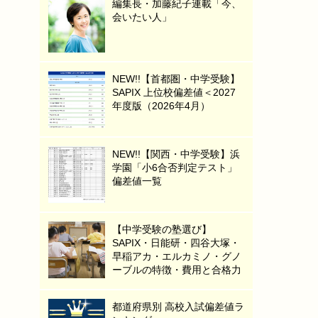
編集長・加藤紀子連載「今、
会いたい人」
NEW!!【首都圏・中学受験】
SAPIX 上位校偏差値＜2027
年度版（2026年4月）
NEW!!【関西・中学受験】浜
学園「小6合否判定テスト」
偏差値一覧
【中学受験の塾選び】
SAPIX・日能研・四谷大塚・
早稲アカ・エルカミノ・グノ
ーブルの特徴・費用と合格力
都道府県別 高校入試偏差値ラ