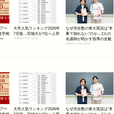
アー
大学人気ランキング2026年
なぜ河合塾の東大英語は"本
進学相
7月版…宮城大が7位へ上昇
番で崩れない"のか…2人の
2026.8.4 Tue 19:45
ー
名講師が明かす指導の全貌
2026.8.4 Tue 18:15
アー
大学人気ランキング2026年
なぜ河合塾の東大英語は"本