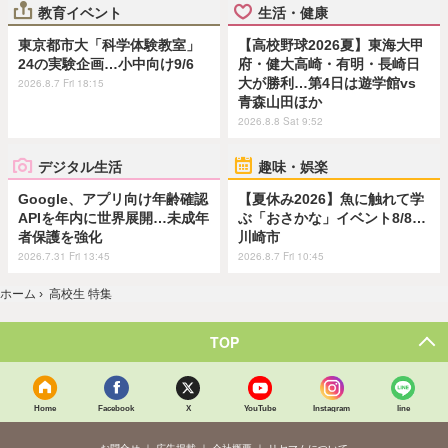
教育イベント
生活・健康
東京都市大「科学体験教室」
【高校野球2026夏】東海大甲
24の実験企画…小中向け9/6
府・健大高崎・有明・長崎日
大が勝利…第4日は遊学館vs
2026.8.7 Fri 18:15
青森山田ほか
2026.8.8 Sat 9:52
デジタル生活
趣味・娯楽
Google、アプリ向け年齢確認
【夏休み2026】魚に触れて学
APIを年内に世界展開…未成年
ぶ「おさかな」イベント8/8…
者保護を強化
川崎市
2026.7.31 Fri 13:45
2026.8.7 Fri 10:45
ホーム
›
高校生 特集
TOP
Home
Facebook
X
YouTube
Instagram
line