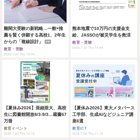
難関大受験の新戦略…一般×推
熊本地震で10万円の支援金支
薦を賢く併願する高校1、2年生
給、JASSOが被災学生を救済
からの「複線設計」
PR
教育・受験
2026.7.30 Thu 14:45
教育・受験
2026.7.30 Thu 16:45
【夏休み2026】亜細亜大、高校
【夏休み2026】東大メタバース
生に図書館開放8/3-9/3…蔵書67
工学部、生成AIなどジュニア講
万冊
座6選
教育イベント
教育ICT
2026.7.30 Thu 12:15
2026.7.30 Thu 11:15