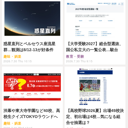
惑星直列とペルセウス座流星
【大学受験2027】総合型選抜、
群…観測は8/12-13が好条件
国公私立大の一覧公表…駿台
趣味・娯楽
教育・受験
2026.7.30 Thu 10:15
2026.7.30 Thu 9:15
渋幕や東大寺学園など40校、高
【高校野球2026夏】出場49校決
校生クイズTOKYOラウンドへ
定、初出場は4校…気になる組
合せ抽選は？
趣味・娯楽
2026.7.29 Wed 17:15