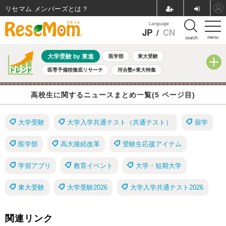
リセマム メンバーズ
Language
JP
/
CN
menu
search
大学受験 by 東進
医学部
東大受験
医専予備校徹底リサーチ
河合塾×東大特集
親子で考える大学選び
高校受験
中学受験
小学校受験
高校生に関するニュースまとめ一覧(5 ページ目)
共通テスト
夏休み
8月開催学校説明会・相談会
8月開催イベント・WS
全国公立高校 過去問
人気記事
大学受験
大学入学共通テスト（共通テスト）
留学
自由研究教材（小学生向け）
自由研究教材（中学生向け）
ランキング
医学部
高大接続改革
受験生応援アイテム
学習アプリ
教育イベント
大学・短期大学
東大受験
大学受験2026
大学入学共通テスト2026
関連リンク