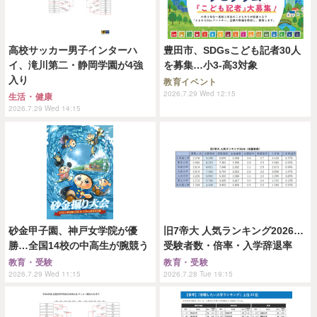
高校サッカー男子インターハ
豊田市、SDGsこども記者30人
イ、滝川第二・静岡学園が4強
を募集…小3-高3対象
入り
教育イベント
2026.7.29 Wed 12:15
生活・健康
2026.7.29 Wed 14:15
砂金甲子園、神戸女学院が優
旧7帝大 人気ランキング2026…
勝…全国14校の中高生が腕競う
受験者数・倍率・入学辞退率
教育・受験
教育・受験
2026.7.29 Wed 11:15
2026.7.28 Tue 19:15