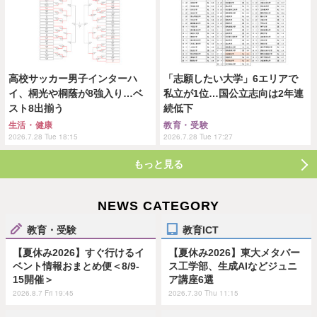
高校サッカー男子インターハ
「志願したい大学」6エリアで
イ、桐光や桐蔭が8強入り…ベ
私立が1位…国公立志向は2年連
スト8出揃う
続低下
生活・健康
教育・受験
2026.7.28 Tue 18:15
2026.7.28 Tue 17:27
もっと見る
NEWS CATEGORY
教育・受験
教育ICT
【夏休み2026】すぐ行けるイ
【夏休み2026】東大メタバー
ベント情報おまとめ便＜8/9-
ス工学部、生成AIなどジュニ
15開催＞
ア講座6選
2026.8.7 Fri 19:45
2026.7.30 Thu 11:15