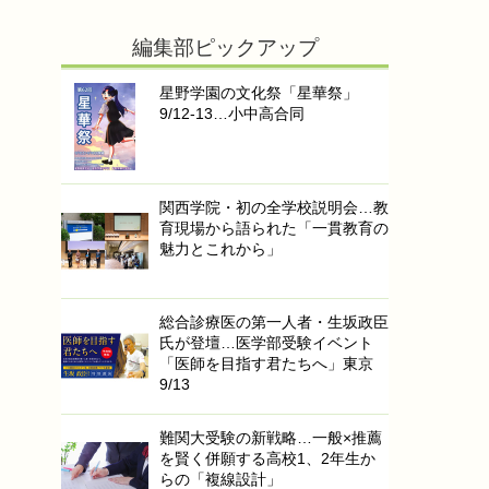
編集部ピックアップ
星野学園の文化祭「星華祭」
9/12-13…小中高合同
関西学院・初の全学校説明会…教
育現場から語られた「一貫教育の
魅力とこれから」
総合診療医の第一人者・生坂政臣
氏が登壇…医学部受験イベント
「医師を目指す君たちへ」東京
9/13
難関大受験の新戦略…一般×推薦
を賢く併願する高校1、2年生か
らの「複線設計」