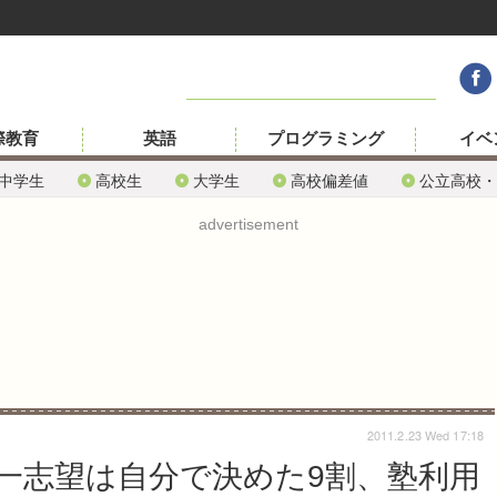
際教育
英語
プログラミング
イベ
中学生
高校生
大学生
高校偏差値
公立高校・
advertisement
2011.2.23 Wed 17:18
一志望は自分で決めた9割、塾利用