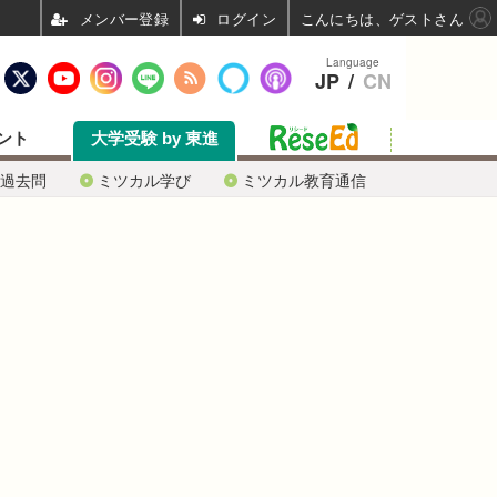
ログイン
こんにちは、ゲストさん
Language
JP
/
CN
ント
大学受験 by 東進
過去問
ミツカル学び
ミツカル教育通信