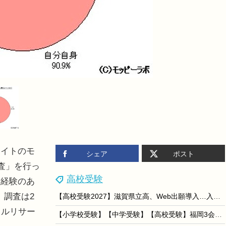
イトのモ
シェア
ポスト
査」を行っ
高校受験
験経験のあ
、調査は2
【高校受験2027】滋賀県立高、Web出願導入…入試制度パンフ公開
イルリサー
【小学校受験】【中学受験】【高校受験】福岡3会場「私立小中高校展」8/22-23