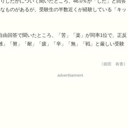
したかについて聞いたところ、46.0％が「した」と回答
まなものがあるが、受験生の半数近くが経験している「キッ
自由回答で聞いたところ、「苦」「楽」が同率1位で、正反
難」「努」「耐」「疲」「辛」「無」「戦」と厳しい受験
《前田 有香》
advertisement