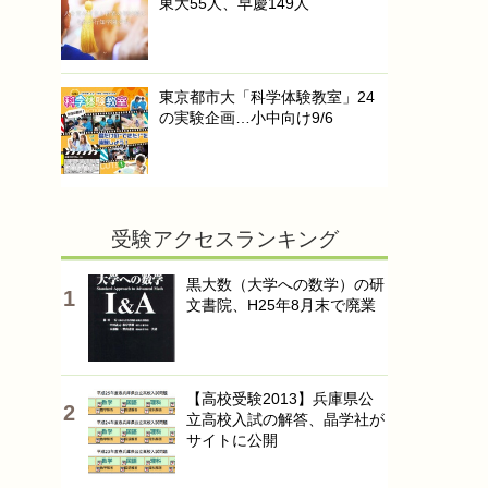
東大55人、早慶149人
東京都市大「科学体験教室」24
の実験企画…小中向け9/6
受験アクセスランキング
黒大数（大学への数学）の研
文書院、H25年8月末で廃業
【高校受験2013】兵庫県公
立高校入試の解答、晶学社が
サイトに公開