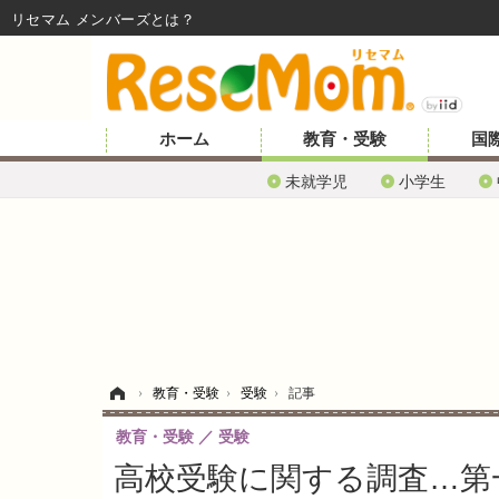
リセマム メンバーズ
ホーム
教育・受験
国
未就学児
小学生
ホーム
›
教育・受験
›
受験
›
記事
教育・受験
受験
高校受験に関する調査…第