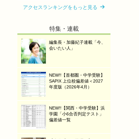
アクセスランキングをもっと見る
特集・連載
編集長・加藤紀子連載「今、
会いたい人」
NEW!!【首都圏・中学受験】
SAPIX 上位校偏差値＜2027
年度版（2026年4月）
NEW!!【関西・中学受験】浜
学園「小6合否判定テスト」
偏差値一覧