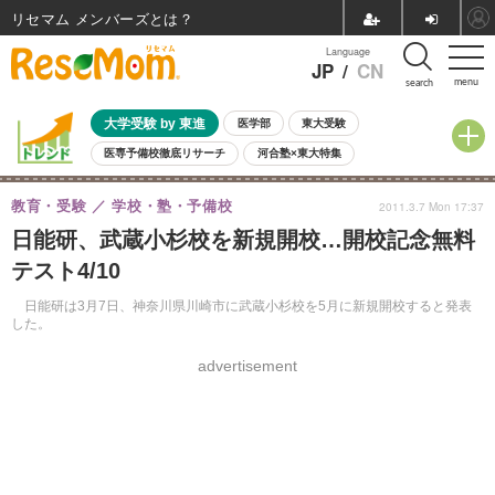
リセマム メンバーズ
Language
JP
/
CN
menu
search
大学受験 by 東進
医学部
東大受験
医専予備校徹底リサーチ
河合塾×東大特集
親子で考える大学選び
高校受験
中学受験
小学校受験
教育・受験
学校・塾・予備校
2011.3.7 Mon 17:37
共通テスト
夏休み
8月開催学校説明会・相談会
日能研、武蔵小杉校を新規開校…開校記念無料
8月開催イベント・WS
全国公立高校 過去問
人気記事
テスト4/10
自由研究教材（小学生向け）
自由研究教材（中学生向け）
ランキング
日能研は3月7日、神奈川県川崎市に武蔵小杉校を5月に新規開校すると発表
した。
advertisement