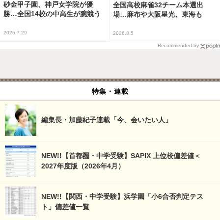
砂金甲子園、神戸女学院が優
全国高校麻雀32チーム本選出
勝…全国14校の中高生が腕競う
場…麻布や大阪星光、東海も
2026.7.29
2026.8.5
Recommended by
特集・連載
編集長・加藤紀子連載「今、会いたい人」
NEW!!【首都圏・中学受験】SAPIX 上位校偏差値＜
2027年度版（2026年4月）
NEW!!【関西・中学受験】浜学園「小6合否判定テス
ト」偏差値一覧