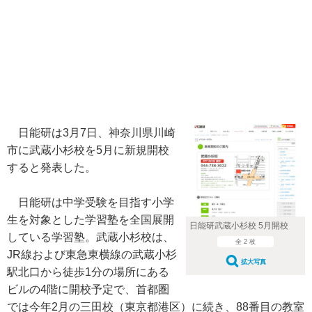
日能研は3月7日、神奈川県川崎
市に武蔵小杉校を5月に新規開校
すると発表した。
日能研は中学受験を目指す小学
生を対象とした学習塾を全国展開
日能研武蔵小杉校 5月開校
している学習塾。武蔵小杉校は、
全 2 枚
JR線および東急東横線の武蔵小杉
拡大写真
駅北口から徒歩1分の場所にある
ビルの4階に開校予定で、首都圏
では今年2月の三田校（東京都港区）に続き、88番目の教室