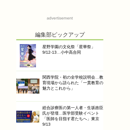
advertisement
編集部ピックアップ
星野学園の文化祭「星華祭」
9/12-13…小中高合同
関西学院・初の全学校説明会…教
育現場から語られた「一貫教育の
魅力とこれから」
総合診療医の第一人者・生坂政臣
氏が登壇…医学部受験イベント
「医師を目指す君たちへ」東京
9/13