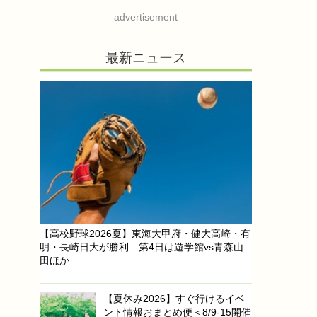
advertisement
最新ニュース
【高校野球2026夏】東海大甲府・健大高崎・有
明・長崎日大が勝利…第4日は遊学館vs青森山
田ほか
【夏休み2026】すぐ行けるイベ
ント情報おまとめ便＜8/9-15開催