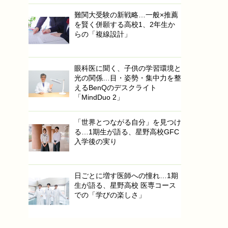
難関大受験の新戦略…一般×推薦
を賢く併願する高校1、2年生か
らの「複線設計」
眼科医に聞く、子供の学習環境と
光の関係…目・姿勢・集中力を整
えるBenQのデスクライト
「MindDuo 2」
「世界とつながる自分」を見つけ
る…1期生が語る、星野高校GFC
入学後の実り
日ごとに増す医師への憧れ…1期
生が語る、星野高校 医専コース
での「学びの楽しさ」