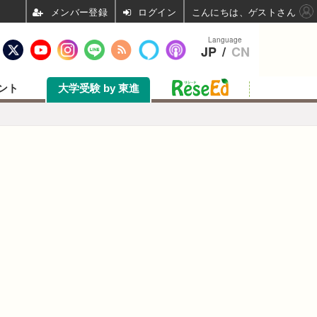
ログイン
こんにちは、ゲストさん
Language
JP
/
CN
ント
大学受験 by 東進