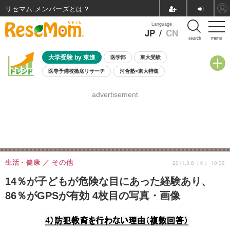
リセマム メンバーズ
Language
JP
/
CN
menu
search
大学受験 by 東進
医学部
東大受験
医専予備校徹底リサーチ
河合塾×東大特集
親子で考える大学選び
高校受験
中学受験
小学校受験
advertisement
共通テスト
夏休み
8月開催学校説明会・相談会
8月開催イベント・WS
全国公立高校 過去問
人気記事
自由研究教材（小学生向け）
自由研究教材（中学生向け）
ランキング
生活・健康
その他
2011.3.8（火） 10:39
14％が子どもが危険な目にあった経験あり、
86％がGPSが有効 4枚目の写真・画像