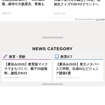
場…麻布や大阪星光、東海も
校生クイズTOKYOラウンドへ
2026.8.5
2026.7.29
Recommended by
advertisement
NEWS CATEGORY
教育・受験
教育ICT
【夏休み2026】教育版マイク
【夏休み2026】東大メタバー
ラでまちづくり、親子30組無
ス工学部、生成AIなどジュニ
料…嘉悦大8/24
ア講座6選
2026.8.5 Wed 19:15
2026.7.30 Thu 11:15
advertisement
教育イベント
生活・健康
糸井重里氏ら登壇、京都橘大
【高校野球2026夏】仙台育英
が清水寺で学部学科開設記念
が開幕戦勝利、第2日は東筑
の講演会
vs神村学園ほか