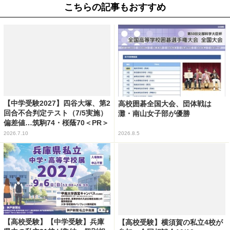
こちらの記事もおすすめ
【中学受験2027】四谷大塚、第2
高校囲碁全国大会、団体戦は
回合不合判定テスト（7/5実施）
灘・南山女子部が優勝
偏差値…筑駒74・桜蔭70＜PR＞
2026.7.10
2026.8.5
【高校受験】【中学受験】兵庫
【高校受験】横須賀の私立4校が