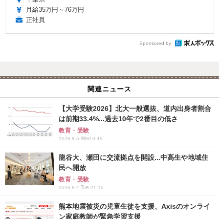
月給35万円～76万円
正社員
Sponsored by
関連ニュース
【大学受験2026】北大一般選抜、道内出身者割合
は前期33.4%...過去10年で2番目の低さ
教育・受験
2026.8.5 Wed 0:45
龍谷大、瀬田に交流拠点を開設...中高生や地域住
民へ開放
教育・受験
2026.8.4 Tue 21:15
熊本地震被災の児童生徒を支援、Axisのオンライ
ン家庭教師が緊急学習支援