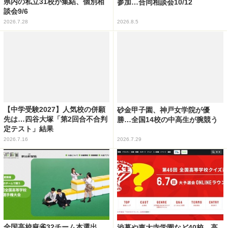
県内の私立31校が集結、個別相
参加…合同相談会10/12
談会9/6
2026.7.28
2026.8.5
【中学受験2027】人気校の併願
砂金甲子園、神戸女学院が優
先は…四谷大塚「第2回合不合判
勝…全国14校の中高生が腕競う
定テスト」結果
2026.7.16
2026.7.29
全国高校麻雀32チーム本選出
渋幕や東大寺学園など40校、高