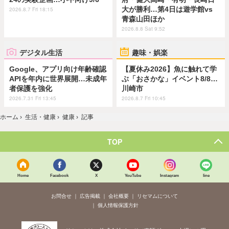
大が勝利…第4日は遊学館vs
2026.8.7 Fri 18:15
青森山田ほか
2026.8.8 Sat 9:52
デジタル生活
趣味・娯楽
Google、アプリ向け年齢確認
【夏休み2026】魚に触れて学
APIを年内に世界展開…未成年
ぶ「おさかな」イベント8/8…
者保護を強化
川崎市
2026.7.31 Fri 13:45
2026.8.7 Fri 10:45
ホーム
›
生活・健康
›
健康
›
記事
TOP
Home
Facebook
X
YouTube
Instagram
line
お問合せ
広告掲載
会社概要
リセマムについて
個人情報保護方針