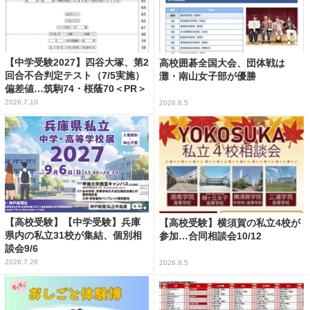
【中学受験2027】四谷大塚、第2
高校囲碁全国大会、団体戦は
回合不合判定テスト（7/5実施）
灘・南山女子部が優勝
偏差値…筑駒74・桜蔭70＜PR＞
2026.7.10
2026.8.5
【高校受験】【中学受験】兵庫
【高校受験】横須賀の私立4校が
県内の私立31校が集結、個別相
参加…合同相談会10/12
談会9/6
2026.7.28
2026.8.5