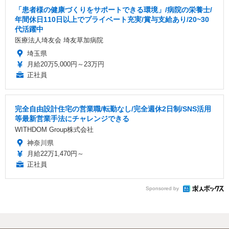
「患者様の健康づくりをサポートできる環境」/病院の栄養士/
年間休日110日以上でプライベート充実/賞与支給あり/20~30
代活躍中
医療法人埼友会 埼友草加病院
埼玉県
月給20万5,000円～23万円
正社員
完全自由設計住宅の営業職/転勤なし/完全週休2日制/SNS活用
等最新営業手法にチャレンジできる
WITHDOM Group株式会社
神奈川県
月給22万1,470円～
正社員
Sponsored by