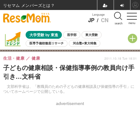
リセマム メンバーズ
Language
JP
/
CN
menu
search
大学受験 by 東進
医学部
東大受験
医専予備校徹底リサーチ
河合塾×東大特集
親子で考える大学選び
高校受験
中学受験
小学校受験
生活・健康
健康
2011.10.18 Tue 18:01
共通テスト
夏休み
8月開催学校説明会・相談会
子どもの健康相談・保健指導事例の教員向け手
8月開催イベント・WS
全国公立高校 過去問
人気記事
引き…文科省
自由研究教材（小学生向け）
自由研究教材（中学生向け）
ランキング
文部科学省は、「教職員のための子どもの健康相談及び保健指導の手引」に
ついてホームページで公開している。
advertisement