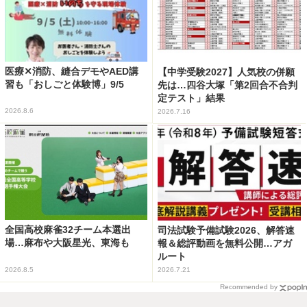
医療✕消防、縫合デモやAED講
【中学受験2027】人気校の併願
習も「おしごと体験博」9/5
先は…四谷大塚「第2回合不合判
定テスト」結果
2026.8.6
2026.7.16
全国高校麻雀32チーム本選出
司法試験予備試験2026、解答速
場…麻布や大阪星光、東海も
報＆総評動画を無料公開…アガ
ルート
2026.8.5
2026.7.21
Recommended by