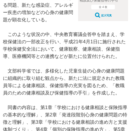
相談及び保健指導の手引
る問題、新たな感染症、アレルギ
全 4 枚
ー疾患の増加などの心身の健康問
拡大写真
題が顕在化している。
このような状況の中、中央教育審議会答申を踏まえ、学
校保健法の一部改正を行い、平成21年4月1日に施行された
学校保健安全法において、健康観察、健康相談、保健指
導、医療機関等との連携などが新たに位置付けられた。
文部科学省では、多様化した児童生徒の心身の健康問題
に組織的に取り組む観点から、新たに法に規定された教職
員等による健康相談、保健指導の充実を図るため、「教職
員のための健康相談及び保健指導の手引」を作成した。
同書の内容は、第1章「学校における健康相談と保険指導
の基本的な理解」、第2章「発達段階別心身の健康問題の特
徴と理解」、第3章「学校における健康相談の進め方と支援
体制づくり」、第4章「個別の保険指導の進め方」、第5章