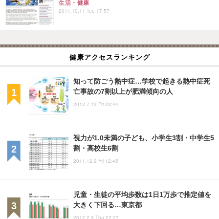
生活・健康
2011.10.11 Tue 17:57
健康アクセスランキング
知って防ごう熱中症…学校で起きる熱中症死
亡事故の7割以上が肥満傾向の人
2012.7.13 Fri 23:44
視力が1.0未満の子ども、小学生3割・中学生5
割・高校生6割
2011.12.9 Fri 12:45
児童・生徒の平均歩数は1日1万歩で推定値を
大きく下回る…東京都
2012.2.9 Thu 22:27