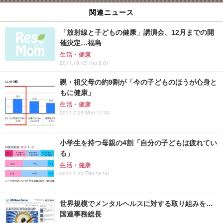
関連ニュース
「放射線と子どもの健康」講演会、12月までの開
催決定…福島
生活・健康
2011.10.13 Thu 8:01
親・祖父母の約9割が「今の子どものほうが心身と
もに健康」
生活・健康
2011.7.25 Mon 11:30
小学生を持つ母親の4割「自分の子どもは疲れてい
る」
生活・健康
2011.1.13 Thu 16:00
世界規模でメンタルヘルスに対する取り組みを…
国連事務総長