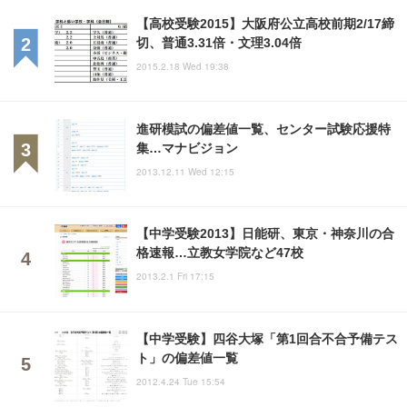
【高校受験2015】大阪府公立高校前期2/17締
切、普通3.31倍・文理3.04倍
2015.2.18 Wed 19:38
進研模試の偏差値一覧、センター試験応援特
集…マナビジョン
2013.12.11 Wed 12:15
【中学受験2013】日能研、東京・神奈川の合
格速報…立教女学院など47校
2013.2.1 Fri 17:15
【中学受験】四谷大塚「第1回合不合予備テス
ト」の偏差値一覧
2012.4.24 Tue 15:54