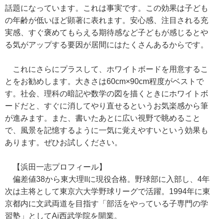
話題になっています。これは事実です。この効果は子ども
の年齢が低いほど顕著に表れます。安心感、注目される充
実感、すぐ褒めてもらえる期待感など子どもが感じるとや
る気がアップする要因が居間にはたくさんあるからです。
これにさらにプラスして、ホワイトボードを用意するこ
とをお勧めします。大きさは60cm×90cm程度がベストで
す。社会、理科の暗記や数学の図を描くときにホワイトボ
ードだと、すぐに消してやり直せるというお気楽感から筆
が進みます。また、書いたあとに広い視野で眺めること
で、風景を記憶するように一気に覚えやすいという効果も
あります。ぜひお試しください。
【浜田一志プロフィール】
偏差値38から東大理IIに現役合格。野球部に入部し、4年
次は主将として東京六大学野球リーグで活躍。1994年に東
京都内に文武両道を目指す「部活をやっている子専門の学
習塾」としてAi西武学院を開業。