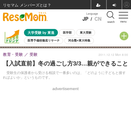
リセマム メンバーズ
Language
JP
/
CN
menu
search
大学受験 by 東進
医学部
東大受験
医専予備校徹底リサーチ
河合塾×東大特集
親子で考える大学選び
高校受験
中学受験
小学校受験
教育・受験
受験
2011.12.12 Mon 8:00
共通テスト
夏休み
8月開催学校説明会・相談会
【入試直前】冬の過ごし方3/3…親ができること
8月開催イベント・WS
全国公立高校 過去問
人気記事
自由研究教材（小学生向け）
自由研究教材（中学生向け）
ランキング
受験生の保護者から受ける相談で一番多いのは、「どのように子どもと接す
ればよいか」というものです。
advertisement