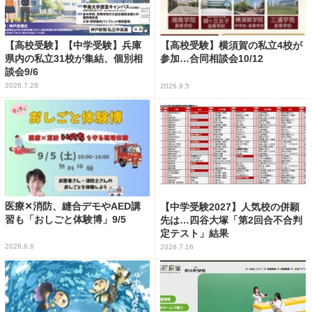
【高校受験】【中学受験】兵庫
【高校受験】横須賀の私立4校が
県内の私立31校が集結、個別相
参加…合同相談会10/12
談会9/6
2026.7.28
2026.8.5
医療✕消防、縫合デモやAED講
【中学受験2027】人気校の併願
習も「おしごと体験博」9/5
先は…四谷大塚「第2回合不合判
定テスト」結果
2026.8.6
2026.7.16