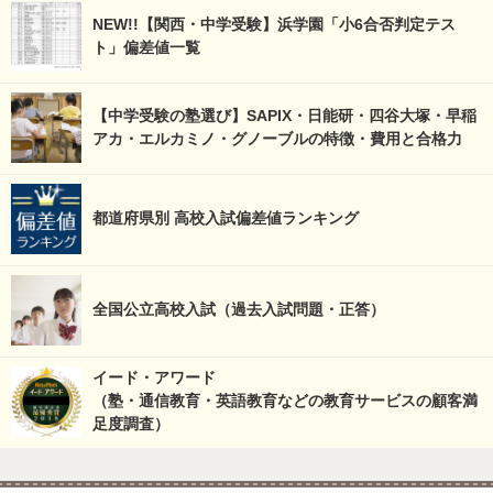
NEW!!【関西・中学受験】浜学園「小6合否判定テス
ト」偏差値一覧
【中学受験の塾選び】SAPIX・日能研・四谷大塚・早稲
アカ・エルカミノ・グノーブルの特徴・費用と合格力
都道府県別 高校入試偏差値ランキング
全国公立高校入試（過去入試問題・正答）
イード・アワード
（塾・通信教育・英語教育などの教育サービスの顧客満
足度調査）