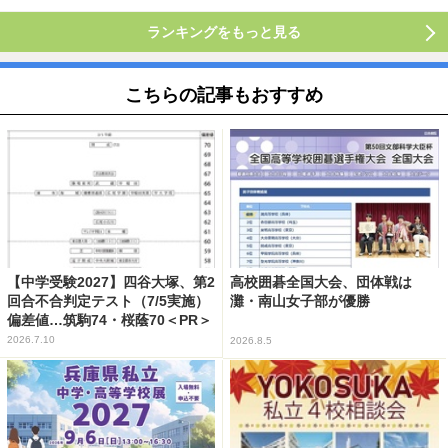
ランキングをもっと見る
こちらの記事もおすすめ
【中学受験2027】四谷大塚、第2
高校囲碁全国大会、団体戦は
回合不合判定テスト（7/5実施）
灘・南山女子部が優勝
偏差値…筑駒74・桜蔭70＜PR＞
2026.7.10
2026.8.5