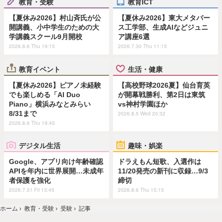
教育・受験
教育ICT
【夏休み2026】村山斉氏が公
【夏休み2026】東大メタバー
開講義、小中学生のための大
ス工学部、生成AIなどジュニ
学講義スクール9月開校
ア講座6選
2026.8.6 Thu 19:15
2026.7.30 Thu 11:15
教育イベント
生活・健康
【夏休み2026】ピアノ未経験
【高校野球2026夏】仙台育英
でも楽しめる「AI Duo
が開幕戦勝利、第2日は東筑
Piano」横浜みなとみらい
vs神村学園ほか
8/31まで
2026.8.5 Wed 20:32
2026.8.6 Thu 19:45
デジタル生活
趣味・娯楽
Google、アプリ向け年齢確認
ドラえもん短歌、入選作は
APIを年内に世界展開…未成年
11/20発売の新刊に収録…9/3
者保護を強化
締切
2026.7.31 Fri 13:45
2026.8.6 Thu 15:15
ホーム
›
教育・受験
›
受験
›
記事