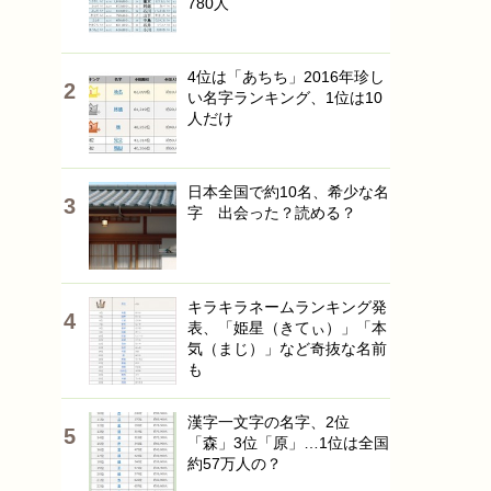
780人
4位は「あちち」2016年珍し
い名字ランキング、1位は10
人だけ
日本全国で約10名、希少な名
字 出会った？読める？
キラキラネームランキング発
表、「姫星（きてぃ）」「本
気（まじ）」など奇抜な名前
も
漢字一文字の名字、2位
「森」3位「原」…1位は全国
約57万人の？