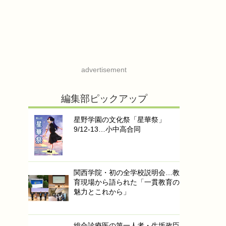
advertisement
編集部ピックアップ
星野学園の文化祭「星華祭」
9/12-13…小中高合同
関西学院・初の全学校説明会…教
育現場から語られた「一貫教育の
魅力とこれから」
総合診療医の第一人者・生坂政臣