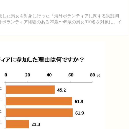
験した男女を対象に行った「海外ボランティアに関する実態調
ボランティア経験のある20歳〜49歳の男女310名を対象に、イ
。