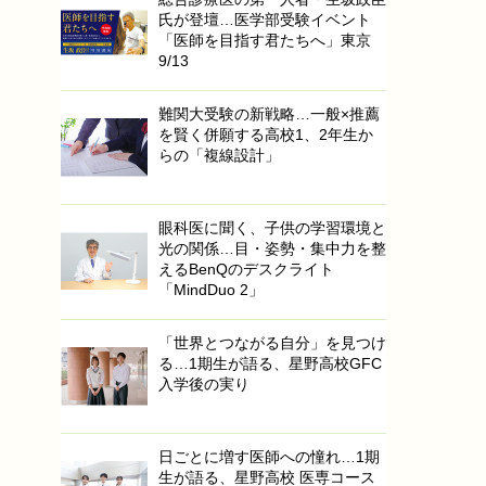
氏が登壇…医学部受験イベント
「医師を目指す君たちへ」東京
9/13
難関大受験の新戦略…一般×推薦
を賢く併願する高校1、2年生か
らの「複線設計」
眼科医に聞く、子供の学習環境と
光の関係…目・姿勢・集中力を整
えるBenQのデスクライト
「MindDuo 2」
「世界とつながる自分」を見つけ
る…1期生が語る、星野高校GFC
入学後の実り
日ごとに増す医師への憧れ…1期
生が語る、星野高校 医専コース