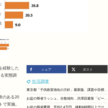
を経験した
シェア
ポスト
する実態調
生活調査
東京都「子供政策強化の方針」最新版、課題や目標値など
のある20
お盆の帰省ラッシュ、分散傾向…渋滞回避策「ピーク日を避けて移動」40.6%
ットで実施。
お盆の帰省費用、平均2.4万円…移動6時間以上では6.6万円に