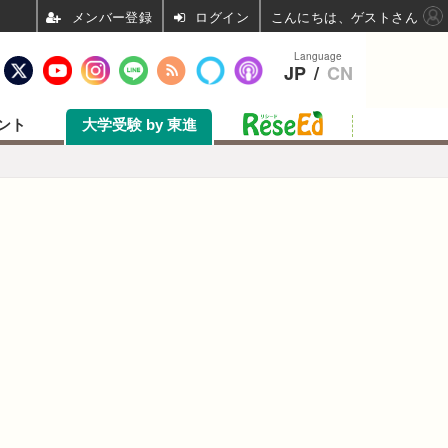
ログイン
こんにちは、ゲストさん
Language
JP
/
CN
ント
大学受験 by 東進