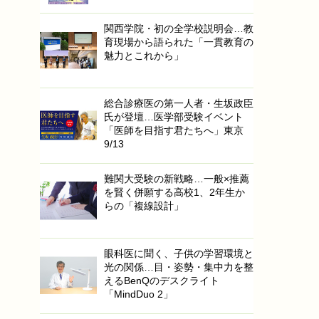
関西学院・初の全学校説明会…教
育現場から語られた「一貫教育の
魅力とこれから」
総合診療医の第一人者・生坂政臣
氏が登壇…医学部受験イベント
「医師を目指す君たちへ」東京
9/13
難関大受験の新戦略…一般×推薦
を賢く併願する高校1、2年生か
らの「複線設計」
眼科医に聞く、子供の学習環境と
光の関係…目・姿勢・集中力を整
えるBenQのデスクライト
「MindDuo 2」