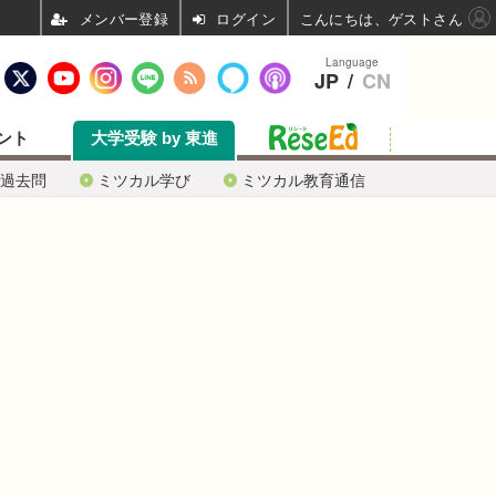
ログイン
こんにちは、ゲストさん
Language
JP
/
CN
ント
大学受験 by 東進
過去問
ミツカル学び
ミツカル教育通信