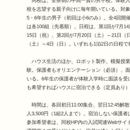
同校は、全寮制の中高一貫の男子校。体験入
校を志望する親子向けに毎年開いている。対
5・6年生の男子（初回は小6のみ）。全4回開
は各100組（先着順）。日程は、第1回が7月1
15日（祝）、第2回が7月20日（土）～21日（
（土）～4日（日）。いずれも1泊2日の日程
ハウス生活のほか、ロボット製作、模擬授業
験。保護者もオリエンテーション（必須）、
いる。6年生の保護者が体験入学時に面談を受
も希望すればハウスに宿泊できる（定員あり
時間は、各回初日11:00集合、翌日12:45解
人3,500円（1組2人まで）。宿泊しない保護
参加希望者は、同校HP内の入試関連Webサイト