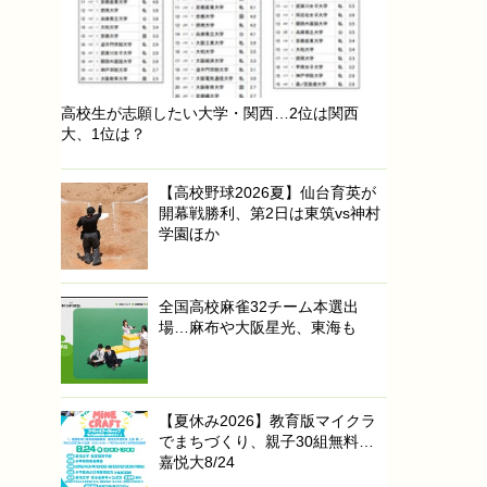
高校生が志願したい大学・関西…2位は関西
大、1位は？
【高校野球2026夏】仙台育英が
開幕戦勝利、第2日は東筑vs神村
学園ほか
全国高校麻雀32チーム本選出
場…麻布や大阪星光、東海も
【夏休み2026】教育版マイクラ
でまちづくり、親子30組無料…
嘉悦大8/24