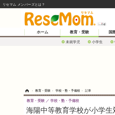
リセマム メンバーズ
ホーム
教育・受験
国
未就学児
小学生
ホーム
›
教育・受験
›
学校・塾・予備校
›
記事
教育・受験
学校・塾・予備校
海陽中等教育学校が小学生