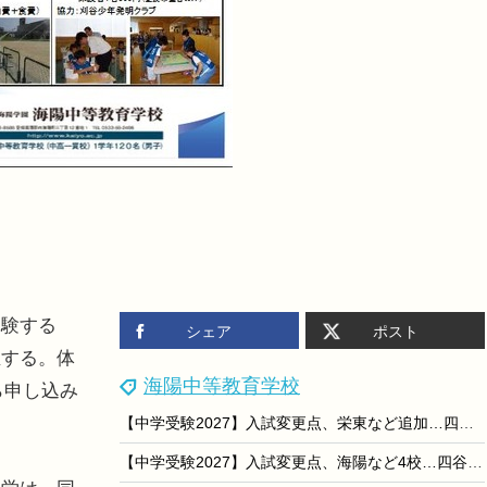
験する
シェア
ポスト
催する。体
海陽中等教育学校
ら申し込み
【中学受験2027】入試変更点、栄東など追加…四谷大塚調べ（7/15更新）
【中学受験2027】入試変更点、海陽など4校…四谷大塚調べ（6/15更新）