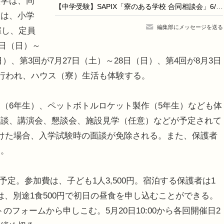
学は、同
【中学受験】SAPIX「寮のある学校 合同相談会」6/14・21代々木
象は、小学
編集部にメッセージを送る
催し、定員
4日（日）～
日）、第3回が7月27日（土）～28日（日）、第4回が8月3日
で行われ、ハウス（寮）生活も体験する。
（6年生）、ペットボトルロケット製作（5年生）なども体
面談、講演会、懇談会、施設見学（任意）などが予定されて
けた場合、入学試験時の面談が免除される。また、保護者
）。
散予定。参加費は、子ども1人3,500円。宿泊する保護者は1
者は、別途1食500円で初日の昼食を申し込むことができる。
のフォームから申しこむ。5月20日10:00から各回開催日2