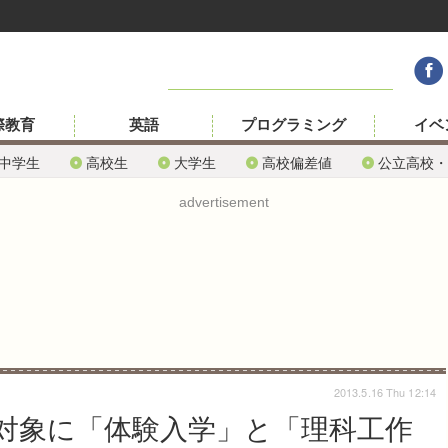
際教育
英語
プログラミング
イベ
中学生
高校生
大学生
高校偏差値
公立高校・
advertisement
2013.5.16 Thu 12:14
対象に「体験入学」と「理科工作