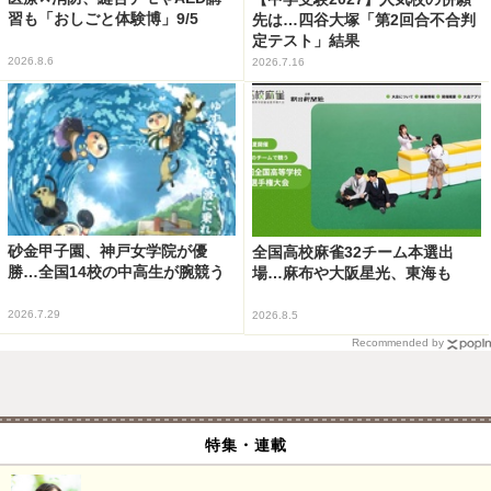
習も「おしごと体験博」9/5
先は…四谷大塚「第2回合不合判
定テスト」結果
2026.8.6
2026.7.16
砂金甲子園、神戸女学院が優
全国高校麻雀32チーム本選出
勝…全国14校の中高生が腕競う
場…麻布や大阪星光、東海も
2026.7.29
2026.8.5
Recommended by
特集・連載