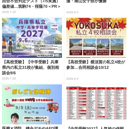
回合不合判定テスト（7/5実施）
灘・南山女子部が優勝
偏差値…筑駒74・桜蔭70＜PR＞
2026.7.10
2026.8.5
【高校受験】【中学受験】兵庫
【高校受験】横須賀の私立4校が
県内の私立31校が集結、個別相
参加…合同相談会10/12
談会9/6
2026.7.28
2026.8.5
医療✕消防、縫合デモやAED講
【中学受験2027】人気校の併願