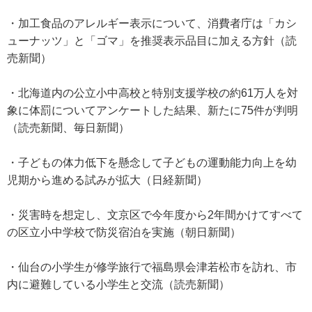
・加工食品のアレルギー表示について、消費者庁は「カシ
ューナッツ」と「ゴマ」を推奨表示品目に加える方針（読
売新聞）
・北海道内の公立小中高校と特別支援学校の約61万人を対
象に体罰についてアンケートした結果、新たに75件が判明
（読売新聞、毎日新聞）
・子どもの体力低下を懸念して子どもの運動能力向上を幼
児期から進める試みが拡大（日経新聞）
・災害時を想定し、文京区で今年度から2年間かけてすべて
の区立小中学校で防災宿泊を実施（朝日新聞）
・仙台の小学生が修学旅行で福島県会津若松市を訪れ、市
内に避難している小学生と交流（読売新聞）