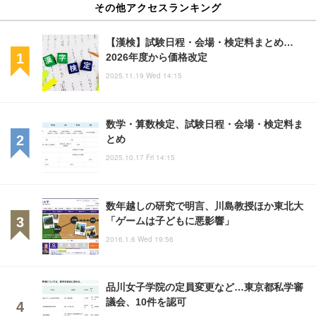
その他アクセスランキング
【漢検】試験日程・会場・検定料まとめ…
2026年度から価格改定
2025.11.19 Wed 14:15
数学・算数検定、試験日程・会場・検定料ま
とめ
2025.10.17 Fri 14:15
数年越しの研究で明言、川島教授ほか東北大
「ゲームは子どもに悪影響」
2016.1.6 Wed 19:56
品川女子学院の定員変更など…東京都私学審
議会、10件を認可