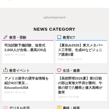
advertisement
NEWS CATEGORY
教育・受験
教育ICT
司法試験予備試験、短答式
【夏休み2026】東大メタバー
2,668人が合格…最高239点
ス工学部、生成AIなどジュニ
ア講座6選
2026.8.7 Fri 13:45
2026.7.30 Thu 11:15
教育イベント
生活・健康
アメリカ留学の奨学金情報を
【高校野球2026夏】第3日朝
紹介8/27東京…
の部は東海大甲府が勝利、午
EducationUSA
後の部で八幡商と健大高崎が
激突
2026.8.7 Fri 11:15
2026.8.7 Fri 12:45
デジタル生活
趣味・娯楽