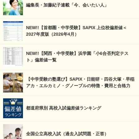
編集長・加藤紀子連載「今、会いたい人」
NEW!!【首都圏・中学受験】SAPIX 上位校偏差値＜
2027年度版（2026年4月）
NEW!!【関西・中学受験】浜学園「小6合否判定テス
ト」偏差値一覧
【中学受験の塾選び】SAPIX・日能研・四谷大塚・早稲
アカ・エルカミノ・グノーブルの特徴・費用と合格力
都道府県別 高校入試偏差値ランキング
全国公立高校入試（過去入試問題・正答）