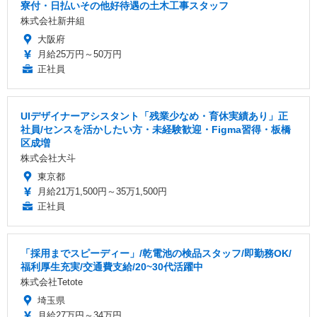
寮付・日払いその他好待遇の土木工事スタッフ
株式会社新井組
大阪府
月給25万円～50万円
正社員
UIデザイナーアシスタント「残業少なめ・育休実績あり」正
社員/センスを活かしたい方・未経験歓迎・Figma習得・板橋
区成増
株式会社大斗
東京都
月給21万1,500円～35万1,500円
正社員
「採用までスピーディー」/乾電池の検品スタッフ/即勤務OK/
福利厚生充実/交通費支給/20~30代活躍中
株式会社Tetote
埼玉県
月給27万円～34万円