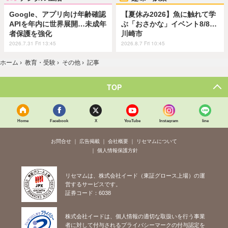
Google、アプリ向け年齢確認
【夏休み2026】魚に触れて学
APIを年内に世界展開…未成年
ぶ「おさかな」イベント8/8…
者保護を強化
川崎市
2026.7.31 Fri 13:45
2026.8.7 Fri 10:45
ホーム
›
教育・受験
›
その他
›
記事
TOP
Home
Facebook
X
YouTube
Instagram
line
お問合せ
広告掲載
会社概要
リセマムについて
個人情報保護方針
リセマムは、株式会社イード（東証グロース上場）の運
営するサービスです。
証券コード：6038
株式会社イードは、個人情報の適切な取扱いを行う事業
者に対して付与されるプライバシーマークの付与認定を