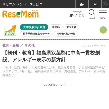
リセマム メンバーズ
Language
JP
/
CN
menu
search
大学受験 by 東進
医学部
東大受験
医専予備校徹底リサーチ
河合塾×東大特集
親子で考える大学選び
高校受験
中学受験
小学校受験
教育・受験
その他
2013.6.5 Wed 10:11
共通テスト
夏休み
8月開催学校説明会・相談会
【朝刊・教育】福島県双葉郡に中高一貫校創
8月開催イベント・WS
全国公立高校 過去問
人気記事
設、アレルギー表示の新方針
自由研究教材（小学生向け）
自由研究教材（中学生向け）
ランキング
朝日、読売、毎日、日経の各朝刊から、気になる教育・子ども関連記事をピ
ックアップ。6月5日は、福島県双葉郡に中高一貫校創設、アレルギー表示の新
方針など。
advertisement