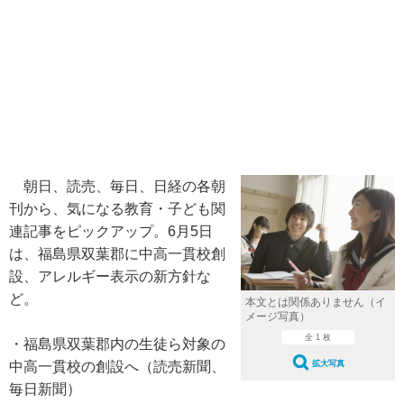
朝日、読売、毎日、日経の各朝
刊から、気になる教育・子ども関
連記事をピックアップ。6月5日
は、福島県双葉郡に中高一貫校創
設、アレルギー表示の新方針な
ど。
本文とは関係ありません（イ
メージ写真）
全 1 枚
・福島県双葉郡内の生徒ら対象の
中高一貫校の創設へ（読売新聞、
拡大写真
毎日新聞）