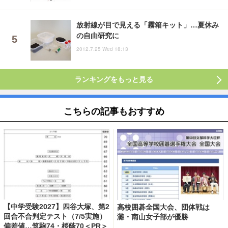
放射線が目で見える「霧箱キット」…夏休み
の自由研究に
2012.7.25 Wed 18:13
ランキングをもっと見る
こちらの記事もおすすめ
【中学受験2027】四谷大塚、第2
高校囲碁全国大会、団体戦は
回合不合判定テスト（7/5実施）
灘・南山女子部が優勝
偏差値…筑駒74・桜蔭70＜PR＞