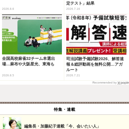
定テスト」結果
2026.8.6
2026.7.16
全国高校麻雀32チーム本選出
司法試験予備試験2026、解答速
場…麻布や大阪星光、東海も
報＆総評動画を無料公開…アガ
ルート
2026.8.5
2026.7.21
Recommended by
特集・連載
編集長・加藤紀子連載「今、会いたい人」