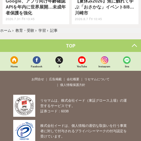
Google、アプリ向け年齢確認
【夏休み2026】魚に触れて学
APIを年内に世界展開…未成年
ぶ「おさかな」イベント8/8…
者保護を強化
川崎市
2026.7.31 Fri 13:45
2026.8.7 Fri 10:45
ホーム
›
教育・受験
›
学習
›
記事
TOP
Home
Facebook
X
YouTube
Instagram
line
お問合せ
広告掲載
会社概要
リセマムについて
個人情報保護方針
リセマムは、株式会社イード（東証グロース上場）の運
営するサービスです。
証券コード：6038
株式会社イードは、個人情報の適切な取扱いを行う事業
者に対して付与されるプライバシーマークの付与認定を
受けています。