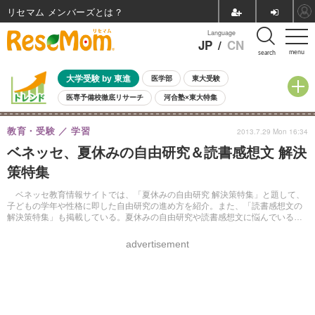
リセマム メンバーズ
Language
JP
/
CN
menu
search
大学受験 by 東進
医学部
東大受験
医専予備校徹底リサーチ
河合塾×東大特集
親子で考える大学選び
高校受験
中学受験
小学校受験
教育・受験
学習
2013.7.29 Mon 16:34
共通テスト
夏休み
8月開催学校説明会・相談会
ベネッセ、夏休みの自由研究＆読書感想文 解決
8月開催イベント・WS
全国公立高校 過去問
人気記事
策特集
自由研究教材（小学生向け）
自由研究教材（中学生向け）
ランキング
ベネッセ教育情報サイトでは、「夏休みの自由研究 解決策特集」と題して、
子どもの学年や性格に即した自由研究の進め方を紹介。また、「読書感想文の
解決策特集」も掲載している。夏休みの自由研究や読書感想文に悩んでいる小
中学生の保護者は必見だ。
advertisement