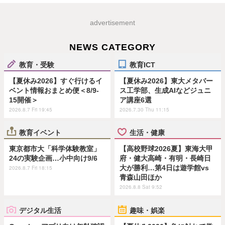
advertisement
NEWS CATEGORY
教育・受験
教育ICT
【夏休み2026】すぐ行けるイ
【夏休み2026】東大メタバー
ベント情報おまとめ便＜8/9-
ス工学部、生成AIなどジュニ
15開催＞
ア講座6選
2026.8.7 Fri 19:45
2026.7.30 Thu 11:15
教育イベント
生活・健康
東京都市大「科学体験教室」
【高校野球2026夏】東海大甲
24の実験企画…小中向け9/6
府・健大高崎・有明・長崎日
大が勝利…第4日は遊学館vs
2026.8.7 Fri 18:15
青森山田ほか
2026.8.8 Sat 9:52
デジタル生活
趣味・娯楽