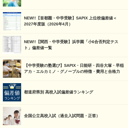
NEW!!【首都圏・中学受験】SAPIX 上位校偏差値＜
2027年度版（2026年4月）
NEW!!【関西・中学受験】浜学園「小6合否判定テス
ト」偏差値一覧
【中学受験の塾選び】SAPIX・日能研・四谷大塚・早稲
アカ・エルカミノ・グノーブルの特徴・費用と合格力
都道府県別 高校入試偏差値ランキング
全国公立高校入試（過去入試問題・正答）