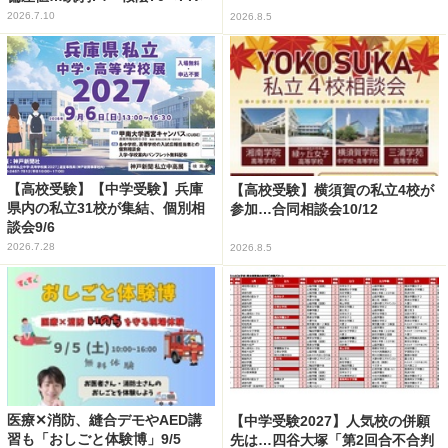
2026.7.10
2026.8.5
【高校受験】【中学受験】兵庫
【高校受験】横須賀の私立4校が
県内の私立31校が集結、個別相
参加…合同相談会10/12
談会9/6
2026.7.28
2026.8.5
医療✕消防、縫合デモやAED講
【中学受験2027】人気校の併願
習も「おしごと体験博」9/5
先は…四谷大塚「第2回合不合判