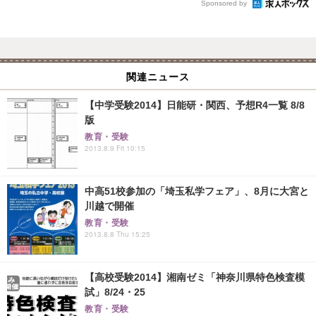
Sponsored by
関連ニュース
【中学受験2014】日能研・関西、予想R4一覧 8/8
版
教育・受験
2013.8.9 Fri 10:15
中高51校参加の「埼玉私学フェア」、8月に大宮と
川越で開催
教育・受験
2013.8.8 Thu 15:25
【高校受験2014】湘南ゼミ「神奈川県特色検査模
試」8/24・25
教育・受験