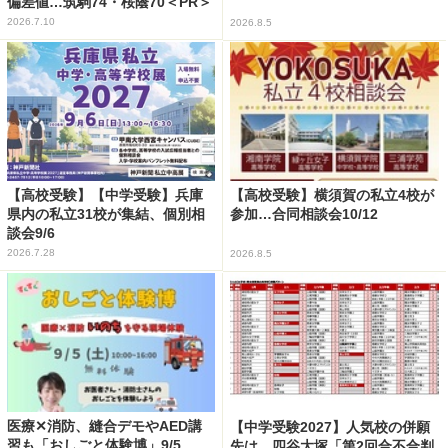
偏差値…筑駒74・桜蔭70＜PR＞
2026.7.10
2026.8.5
【高校受験】【中学受験】兵庫
【高校受験】横須賀の私立4校が
県内の私立31校が集結、個別相
参加…合同相談会10/12
談会9/6
2026.7.28
2026.8.5
医療✕消防、縫合デモやAED講
【中学受験2027】人気校の併願
習も「おしごと体験博」9/5
先は…四谷大塚「第2回合不合判