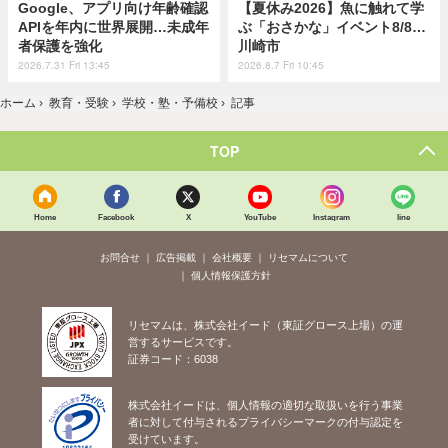
Google、アプリ向け年齢確認
【夏休み2026】魚に触れて学
APIを年内に世界展開…未成年
ぶ「おさかな」イベント8/8…
者保護を強化
川崎市
2026.7.31 Fri 13:45
2026.8.7 Fri 10:45
ホーム
›
教育・受験
›
学校・塾・予備校
›
記事
TOP
Home
Facebook
X
YouTube
Instagram
line
お問合せ
広告掲載
会社概要
リセマムについて
個人情報保護方針
リセマムは、株式会社イード（東証グロース上場）の運
営するサービスです。
証券コード：6038
株式会社イードは、個人情報の適切な取扱いを行う事業
者に対して付与されるプライバシーマークの付与認定を
受けています。