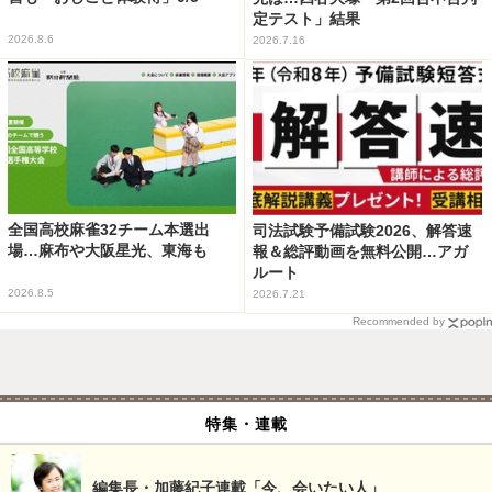
定テスト」結果
2026.8.6
2026.7.16
全国高校麻雀32チーム本選出
司法試験予備試験2026、解答速
場…麻布や大阪星光、東海も
報＆総評動画を無料公開…アガ
ルート
2026.8.5
2026.7.21
Recommended by
特集・連載
編集長・加藤紀子連載「今、会いたい人」