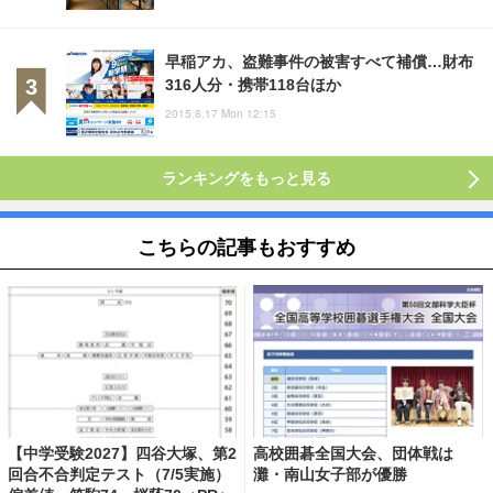
早稲アカ、盗難事件の被害すべて補償…財布
316人分・携帯118台ほか
2015.8.17 Mon 12:15
ランキングをもっと見る
こちらの記事もおすすめ
【中学受験2027】四谷大塚、第2
高校囲碁全国大会、団体戦は
回合不合判定テスト（7/5実施）
灘・南山女子部が優勝