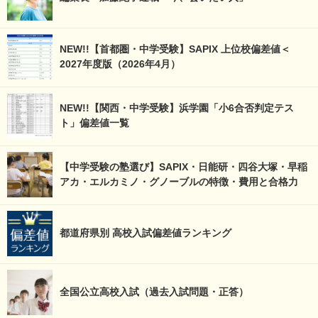
NEW!!【首都圏・中学受験】SAPIX 上位校偏差値＜
2027年度版（2026年4月）
NEW!!【関西・中学受験】浜学園「小6合否判定テス
ト」偏差値一覧
【中学受験の塾選び】SAPIX・日能研・四谷大塚・早稲
アカ・エルカミノ・グノーブルの特徴・費用と合格力
都道府県別 高校入試偏差値ランキング
全国公立高校入試（過去入試問題・正答）