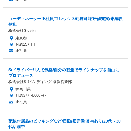
コーディネーター正社員/フレックス勤務可能/研修充実/未経験
歓迎
株式会社S.vision
東京都
月給25万円
正社員
5tドライバー/1人で気楽/自分の裁量でラインナップを自由に
プロデュース
株式会社SDベンディング 横浜営業部
神奈川県
月給37万4,000円～
正社員
配線付属品のピッキングなど/日勤/寮完備/賞与あり/20代～30
代活躍中