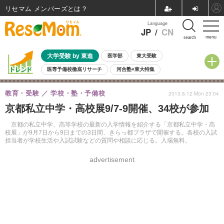
リセマム メンバーズ
Language
JP
/
CN
menu
search
大学受験 by 東進
医学部
東大受験
医専予備校徹底リサーチ
河合塾×東大特集
親子で考える大学選び
高校受験
中学受験
小学校受験
教育・受験
学校・塾・予備校
2013.8.12 Mon 23:04
共通テスト
夏休み
8月開催学校説明会・相談会
京都私立中学・高校展9/7-9開催、34校が参加
8月開催イベント・WS
全国公立高校 過去問
人気記事
自由研究教材（小学生向け）
自由研究教材（中学生向け）
ランキング
京都の私立中学、高等学校の最新の入学情報を紹介する「京都私立中学・高
校展」が9月7日から9日までの3日間、きらっ都プラザで開催する。各校の入試
担当者が学校生活や入試試験などの質問や相談に応じる。入場無料。
advertisement