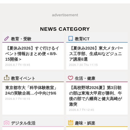
advertisement
NEWS CATEGORY
教育・受験
教育ICT
【夏休み2026】すぐ行けるイ
【夏休み2026】東大メタバー
ベント情報おまとめ便＜8/9-
ス工学部、生成AIなどジュニ
15開催＞
ア講座6選
2026.8.7 Fri 19:45
2026.7.30 Thu 11:15
教育イベント
生活・健康
東京都市大「科学体験教室」
【高校野球2026夏】第3日朝
24の実験企画…小中向け9/6
の部は東海大甲府が勝利、午
後の部で八幡商と健大高崎が
2026.8.7 Fri 18:15
激突
2026.8.7 Fri 12:45
デジタル生活
趣味・娯楽