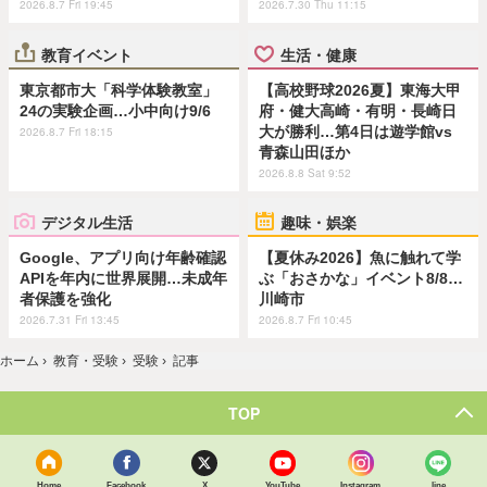
2026.8.7 Fri 19:45
2026.7.30 Thu 11:15
教育イベント
生活・健康
東京都市大「科学体験教室」
【高校野球2026夏】東海大甲
24の実験企画…小中向け9/6
府・健大高崎・有明・長崎日
大が勝利…第4日は遊学館vs
2026.8.7 Fri 18:15
青森山田ほか
2026.8.8 Sat 9:52
デジタル生活
趣味・娯楽
Google、アプリ向け年齢確認
【夏休み2026】魚に触れて学
APIを年内に世界展開…未成年
ぶ「おさかな」イベント8/8…
者保護を強化
川崎市
2026.7.31 Fri 13:45
2026.8.7 Fri 10:45
ホーム
›
教育・受験
›
受験
›
記事
TOP
Home
Facebook
X
YouTube
Instagram
line