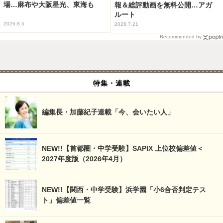
場…麻布や大阪星光、東海も
報＆総評動画を無料公開…アガ
ルート
2026.8.5
2026.7.21
Recommended by
特集・連載
編集長・加藤紀子連載「今、会いたい人」
NEW!!【首都圏・中学受験】SAPIX 上位校偏差値＜
2027年度版（2026年4月）
NEW!!【関西・中学受験】浜学園「小6合否判定テス
ト」偏差値一覧