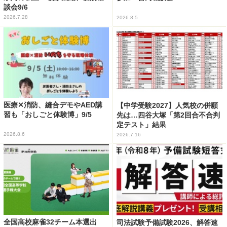
談会9/6
2026.7.28
2026.8.5
医療✕消防、縫合デモやAED講
【中学受験2027】人気校の併願
習も「おしごと体験博」9/5
先は…四谷大塚「第2回合不合判
定テスト」結果
2026.8.6
2026.7.16
全国高校麻雀32チーム本選出
司法試験予備試験2026、解答速