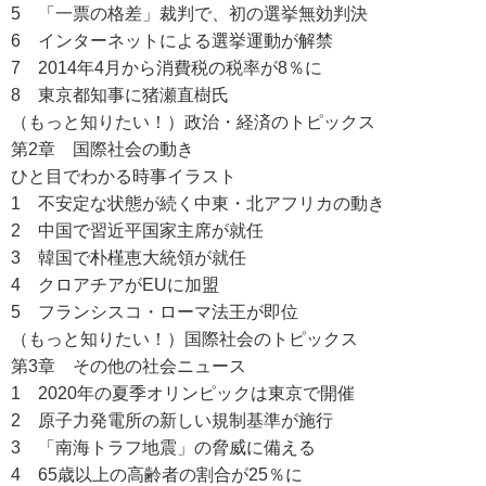
5 「一票の格差」裁判で、初の選挙無効判決
6 インターネットによる選挙運動が解禁
7 2014年4月から消費税の税率が8％に
8 東京都知事に猪瀬直樹氏
（もっと知りたい！）政治・経済のトピックス
第2章 国際社会の動き
ひと目でわかる時事イラスト
1 不安定な状態が続く中東・北アフリカの動き
2 中国で習近平国家主席が就任
3 韓国で朴槿恵大統領が就任
4 クロアチアがEUに加盟
5 フランシスコ・ローマ法王が即位
（もっと知りたい！）国際社会のトピックス
第3章 その他の社会ニュース
1 2020年の夏季オリンピックは東京で開催
2 原子力発電所の新しい規制基準が施行
3 「南海トラフ地震」の脅威に備える
4 65歳以上の高齢者の割合が25％に