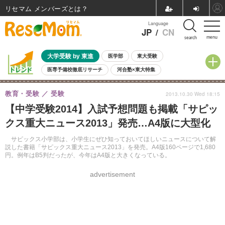
リセマム メンバーズ
Language
JP
/
CN
menu
search
大学受験 by 東進
医学部
東大受験
医専予備校徹底リサーチ
河合塾×東大特集
親子で考える大学選び
高校受験
中学受験
小学校受験
教育・受験
受験
2013.10.30 Wed 18:15
共通テスト
夏休み
8月開催学校説明会・相談会
【中学受験2014】入試予想問題も掲載「サピッ
8月開催イベント・WS
全国公立高校 過去問
人気記事
クス重大ニュース2013」発売…A4版に大型化
自由研究教材（小学生向け）
自由研究教材（中学生向け）
ランキング
サピックス小学部は、小学生にぜひ知っておいてほしいニュースについて解
説した書籍「サピックス重大ニュース2013」を発売。A4版160ページで1,680
円。例年はB5判だったが、今年はA4版と大きくなっている。
advertisement