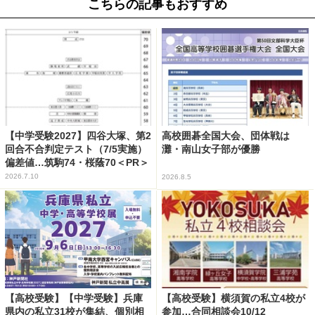
こちらの記事もおすすめ
【中学受験2027】四谷大塚、第2
高校囲碁全国大会、団体戦は
回合不合判定テスト（7/5実施）
灘・南山女子部が優勝
偏差値…筑駒74・桜蔭70＜PR＞
2026.7.10
2026.8.5
【高校受験】【中学受験】兵庫
【高校受験】横須賀の私立4校が
県内の私立31校が集結、個別相
参加…合同相談会10/12