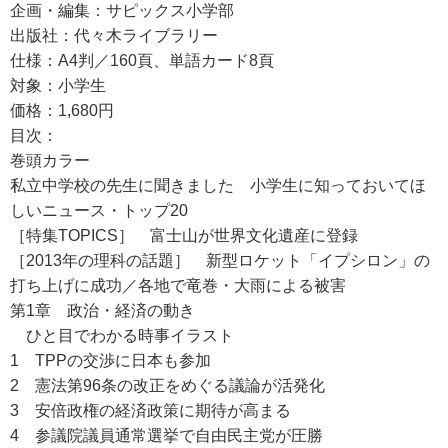
企画・編集：サピックス小学部
出版社：代々木ライブラリー
仕様：A4判／160頁、単語カード8頁
対象：小学生
価格：1,680円
目次：
巻頭カラー
私立中学校の先生に聞きました 小学生に知っておいてほ
しいニュース・トップ20
［特集TOPICS］ 富士山が世界文化遺産に登録
［2013年の理科の話題］ 新型ロケット「イプシロン」の
打ち上げに成功／各地で竜巻・大雨による被害
第1章 政治・経済の動き
ひと目でわかる時事イラスト
1 TPPの交渉に日本も参加
2 憲法第96条の改正をめぐる議論が活発化
3 安倍政権の経済政策に期待が高まる
4 参議院議員通常選挙で自由民主党が圧勝