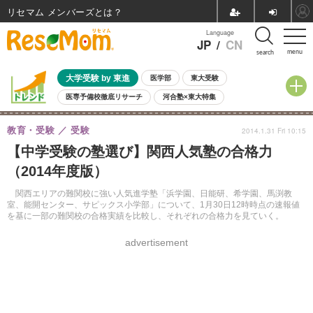
リセマム メンバーズ
Language
JP
/
CN
menu
search
大学受験 by 東進
医学部
東大受験
医専予備校徹底リサーチ
河合塾×東大特集
親子で考える大学選び
高校受験
中学受験
小学校受験
教育・受験
受験
2014.1.31 Fri 10:15
共通テスト
夏休み
8月開催学校説明会・相談会
【中学受験の塾選び】関西人気塾の合格力
8月開催イベント・WS
全国公立高校 過去問
人気記事
（2014年度版）
自由研究教材（小学生向け）
自由研究教材（中学生向け）
ランキング
関西エリアの難関校に強い人気進学塾「浜学園、日能研、希学園、馬渕教
室、能開センター、サピックス小学部」について、1月30日12時時点の速報値
を基に一部の難関校の合格実績を比較し、それぞれの合格力を見ていく。
advertisement