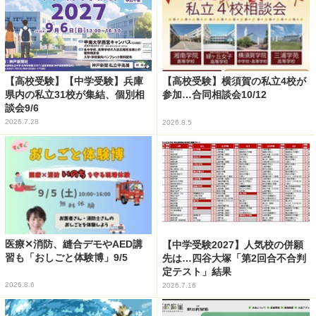
【高校受験】【中学受験】兵庫
【高校受験】横須賀の私立4校が
県内の私立31校が集結、個別相
参加…合同相談会10/12
談会9/6
2026.7.28
2026.8.5
医療✕消防、縫合デモやAED講
【中学受験2027】人気校の併願
習も「おしごと体験博」9/5
先は…四谷大塚「第2回合不合判
定テスト」結果
2026.8.6
2026.7.16