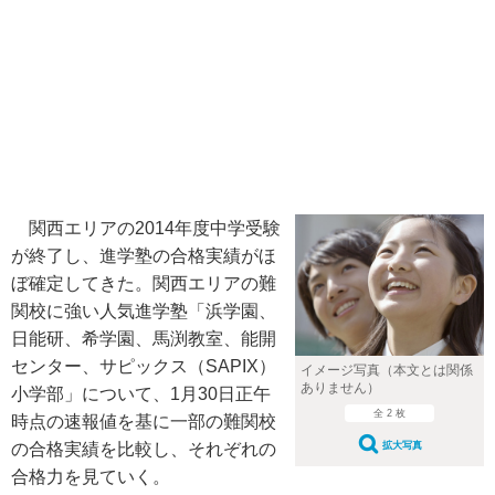
関西エリアの2014年度中学受験
が終了し、進学塾の合格実績がほ
ぼ確定してきた。関西エリアの難
関校に強い人気進学塾「浜学園、
日能研、希学園、馬渕教室、能開
センター、サピックス（SAPIX）
イメージ写真（本文とは関係
ありません）
小学部」について、1月30日正午
全 2 枚
時点の速報値を基に一部の難関校
の合格実績を比較し、それぞれの
拡大写真
合格力を見ていく。