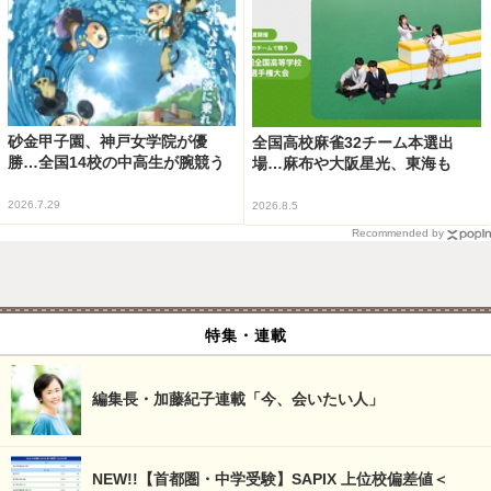
砂金甲子園、神戸女学院が優
全国高校麻雀32チーム本選出
勝…全国14校の中高生が腕競う
場…麻布や大阪星光、東海も
2026.7.29
2026.8.5
Recommended by
特集・連載
編集長・加藤紀子連載「今、会いたい人」
NEW!!【首都圏・中学受験】SAPIX 上位校偏差値＜