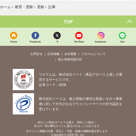
ホーム
›
教育・受験
›
受験
›
記事
TOP
Home
Facebook
X
YouTube
Instagram
line
お問合せ
広告掲載
会社概要
リセマムについて
個人情報保護方針
リセマムは、株式会社イード（東証グロース上場）の運
営するサービスです。
証券コード：6038
株式会社イードは、個人情報の適切な取扱いを行う事業
者に対して付与されるプライバシーマークの付与認定を
受けています。
紹介した商品/サービスを購入、契約した場合に、
売上の一部が弊社サイトに還元されることがあります。
当サイトに掲載の記事・見出し・写真・画像の無断転載を禁じます。
Copyright © 2026 IID, Inc.