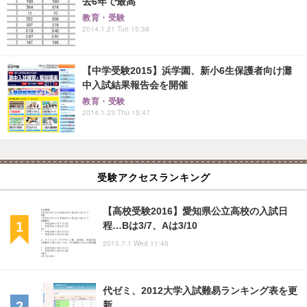
去6年で最高
教育・受験
2014.1.21 Tue 15:38
【中学受験2015】浜学園、新小6生保護者向け灘
中入試結果報告会を開催
教育・受験
2014.1.23 Thu 15:47
受験アクセスランキング
【高校受験2016】愛知県公立高校の入試日
程…Bは3/7、Aは3/10
2015.7.1 Wed 11:45
代ゼミ、2012大学入試難易ランキング表を更
新