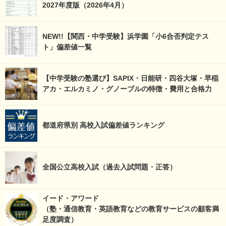
2027年度版（2026年4月）
NEW!!【関西・中学受験】浜学園「小6合否判定テス
ト」偏差値一覧
【中学受験の塾選び】SAPIX・日能研・四谷大塚・早稲
アカ・エルカミノ・グノーブルの特徴・費用と合格力
都道府県別 高校入試偏差値ランキング
全国公立高校入試（過去入試問題・正答）
イード・アワード
（塾・通信教育・英語教育などの教育サービスの顧客満
足度調査）