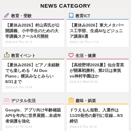
NEWS CATEGORY
教育・受験
教育ICT
【夏休み2026】村山斉氏が公
【夏休み2026】東大メタバー
開講義、小中学生のための大
ス工学部、生成AIなどジュニ
学講義スクール9月開校
ア講座6選
2026.8.6 Thu 19:15
2026.7.30 Thu 11:15
教育イベント
生活・健康
【夏休み2026】ピアノ未経験
【高校野球2026夏】仙台育英
でも楽しめる「AI Duo
が開幕戦勝利、第2日は東筑
Piano」横浜みなとみらい
vs神村学園ほか
8/31まで
2026.8.5 Wed 20:32
2026.8.6 Thu 19:45
デジタル生活
趣味・娯楽
Google、アプリ向け年齢確認
ドラえもん短歌、入選作は
APIを年内に世界展開…未成年
11/20発売の新刊に収録…9/3
者保護を強化
締切
2026.7.31 Fri 13:45
2026.8.6 Thu 15:15