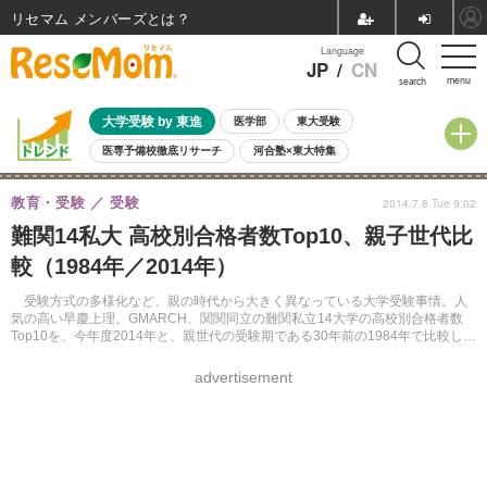
リセマム メンバーズ
Language
JP
/
CN
menu
search
大学受験 by 東進
医学部
東大受験
医専予備校徹底リサーチ
河合塾×東大特集
親子で考える大学選び
高校受験
中学受験
小学校受験
教育・受験
受験
2014.7.8 Tue 9:02
共通テスト
夏休み
8月開催学校説明会・相談会
難関14私大 高校別合格者数Top10、親子世代比
8月開催イベント・WS
全国公立高校 過去問
人気記事
較（1984年／2014年）
自由研究教材（小学生向け）
自由研究教材（中学生向け）
ランキング
受験方式の多様化など、親の時代から大きく異なっている大学受験事情。人
気の高い早慶上理、GMARCH、関関同立の難関私立14大学の高校別合格者数
Top10を、今年度2014年と、親世代の受験期である30年前の1984年で比較して
みよう。
advertisement