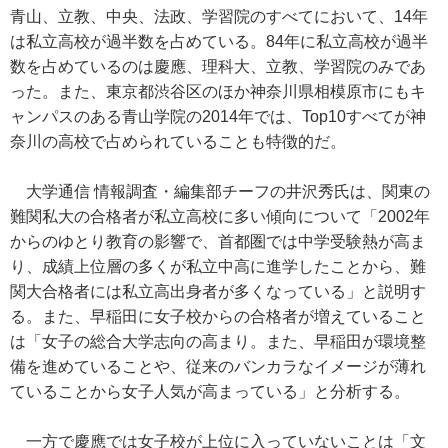
青山、立教、中央、法政、学習院のすべてにおいて、14年
は私立高校が過半数を占めている。84年に私立高校が過半
数を占めているのは慶應、理科大、立教、学習院のみであ
った。また、東京都渋谷区のほか神奈川県相模原市にもキ
ャンパスのある青山学院の2014年では、Top10すべてが神
奈川の高校で占められていることも特徴的だ。
大学通信 情報調査・編集部チーフの井沢秀氏は、関東の
難関私大の合格者が私立高校に多い傾向について「2002年
からのゆとり教育の影響で、首都圏では中学受験熱が高ま
り、成績上位層の多くが私立中高に進学したことから、難
関大合格者には私立高出身者が多くなっている」と説明す
る。また、早稲田に女子校からの合格者が増えていること
は「女子の総合大学志向の高まり。また、早稲田が環境整
備を進めていることや、従来のバンカラなイメージが薄れ
ていることから女子人気が高まっている」と分析する。
一方で慶應では女子校が上位に入っていないことは「文