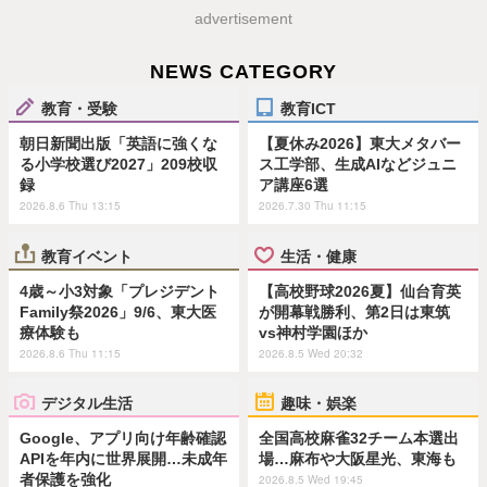
advertisement
NEWS CATEGORY
教育・受験
教育ICT
朝日新聞出版「英語に強くな
【夏休み2026】東大メタバー
る小学校選び2027」209校収
ス工学部、生成AIなどジュニ
録
ア講座6選
2026.8.6 Thu 13:15
2026.7.30 Thu 11:15
教育イベント
生活・健康
4歳～小3対象「プレジデント
【高校野球2026夏】仙台育英
Family祭2026」9/6、東大医
が開幕戦勝利、第2日は東筑
療体験も
vs神村学園ほか
2026.8.6 Thu 11:15
2026.8.5 Wed 20:32
デジタル生活
趣味・娯楽
Google、アプリ向け年齢確認
全国高校麻雀32チーム本選出
APIを年内に世界展開…未成年
場…麻布や大阪星光、東海も
者保護を強化
2026.8.5 Wed 19:45