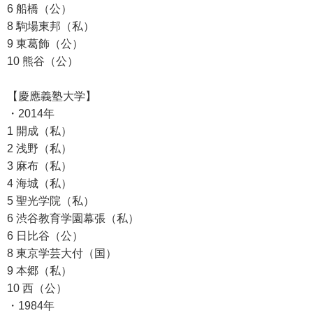
6 船橋（公）
8 駒場東邦（私）
9 東葛飾（公）
10 熊谷（公）
【慶應義塾大学】
・2014年
1 開成（私）
2 浅野（私）
3 麻布（私）
4 海城（私）
5 聖光学院（私）
6 渋谷教育学園幕張（私）
6 日比谷（公）
8 東京学芸大付（国）
9 本郷（私）
10 西（公）
・1984年