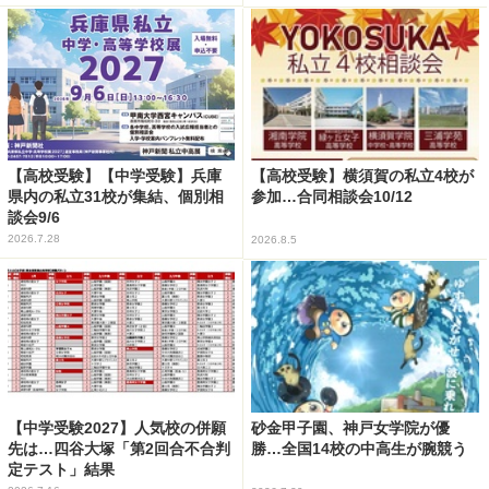
【高校受験】【中学受験】兵庫
【高校受験】横須賀の私立4校が
県内の私立31校が集結、個別相
参加…合同相談会10/12
談会9/6
2026.7.28
2026.8.5
【中学受験2027】人気校の併願
砂金甲子園、神戸女学院が優
先は…四谷大塚「第2回合不合判
勝…全国14校の中高生が腕競う
定テスト」結果