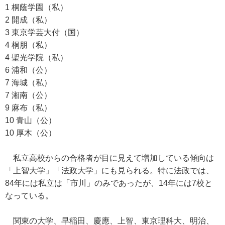
1 桐蔭学園（私）
2 開成（私）
3 東京学芸大付（国）
4 桐朋（私）
4 聖光学院（私）
6 浦和（公）
7 海城（私）
7 湘南（公）
9 麻布（私）
10 青山（公）
10 厚木（公）
私立高校からの合格者が目に見えて増加している傾向は
「上智大学」「法政大学」にも見られる。特に法政では、
84年には私立は「市川」のみであったが、14年には7校と
なっている。
関東の大学、早稲田、慶應、上智、東京理科大、明治、