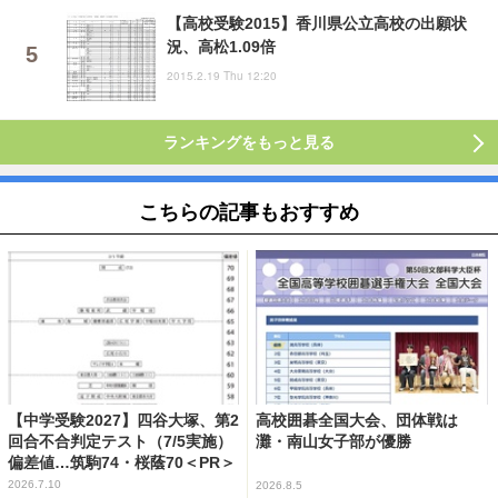
【高校受験2015】香川県公立高校の出願状
況、高松1.09倍
2015.2.19 Thu 12:20
ランキングをもっと見る
こちらの記事もおすすめ
【中学受験2027】四谷大塚、第2
高校囲碁全国大会、団体戦は
回合不合判定テスト（7/5実施）
灘・南山女子部が優勝
偏差値…筑駒74・桜蔭70＜PR＞
2026.7.10
2026.8.5