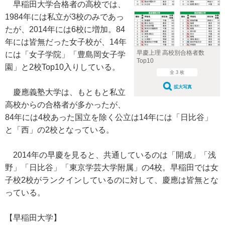
早稲田大学合格者の高校では、
1984年には私立が3校のみであっ
たが、2014年には6校に増加。84
年には皆無だった女子校が、14年
早慶上理 高校別合格者数
には「女子学院」「豊島岡女子学
Top10
園」と2校Top10入りしている。
全 3 枚
拡大写真
慶應義塾大学は、もともと私立
高校からの合格者が多かったが、
84年には4校あった国立を除く公立は14年には「日比谷」
と「西」の2校となっている。
2014年の早慶を見ると、共通しているのは「開成」「浅
野」「日比谷」「東京学芸大学附属」の4校。早稲田では女
子校2校がランクインしているのに対して、慶應は皆無とな
っている。
【早稲田大学】