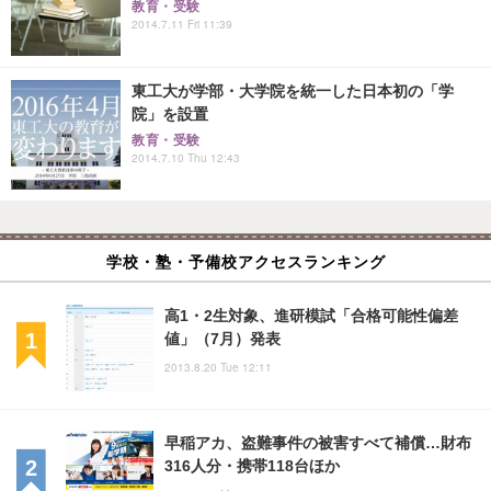
教育・受験
2014.7.11 Fri 11:39
東工大が学部・大学院を統一した日本初の「学
院」を設置
教育・受験
2014.7.10 Thu 12:43
学校・塾・予備校アクセスランキング
高1・2生対象、進研模試「合格可能性偏差
値」（7月）発表
2013.8.20 Tue 12:11
早稲アカ、盗難事件の被害すべて補償…財布
316人分・携帯118台ほか