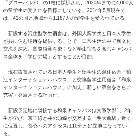
「グローバル30」の1校に採択され、2020年までに4,000人
の留学生の受入れを目標にしている。2014年5月現在で
は、41の国と地域から1,187人の留学生を受入れている。
新設する混住型学生宿舎は、外国人留学生と日本人学生
が共に住む場所を提供することで、日常生活の中で異文化
交流を深め、国際感覚を磨くなど学生宿舎を含むキャンパ
ス全体を「学びの場」とすることが目的。
現在設置されている日本人学生と留学生の混住宿舎「狛
江インターナショナルハウス」と交換留学生用宿舎「和泉
インターナショナルハウス」に加え、新しい宿舎をさらに
充実・発展させる計画だ。
新設予定地に隣接する和泉キャンパスは文系学部1、2年
生が学び、京王線と井の頭線が交差する「明大前駅」近く
に位置し、都心へのアクセスは10分と好立地になってい
る。