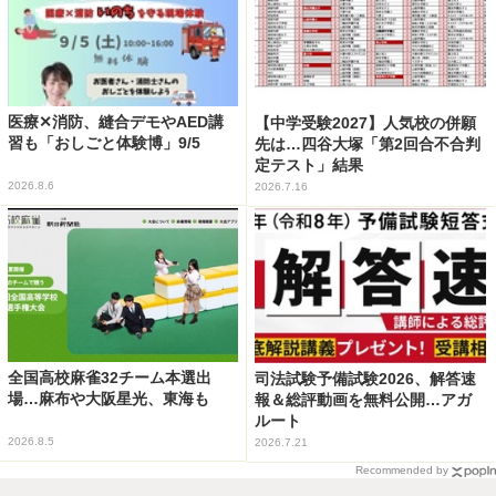
医療✕消防、縫合デモやAED講
【中学受験2027】人気校の併願
習も「おしごと体験博」9/5
先は…四谷大塚「第2回合不合判
定テスト」結果
2026.8.6
2026.7.16
全国高校麻雀32チーム本選出
司法試験予備試験2026、解答速
場…麻布や大阪星光、東海も
報＆総評動画を無料公開…アガ
ルート
2026.8.5
2026.7.21
Recommended by