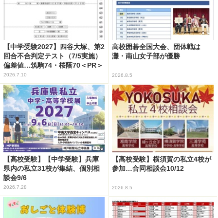
【中学受験2027】四谷大塚、第2
高校囲碁全国大会、団体戦は
回合不合判定テスト（7/5実施）
灘・南山女子部が優勝
偏差値…筑駒74・桜蔭70＜PR＞
2026.7.10
2026.8.5
【高校受験】【中学受験】兵庫
【高校受験】横須賀の私立4校が
県内の私立31校が集結、個別相
参加…合同相談会10/12
談会9/6
2026.7.28
2026.8.5