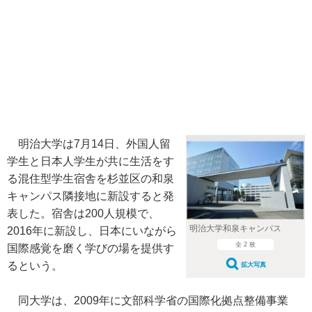
明治大学は7月14日、外国人留
学生と日本人学生が共に生活をす
る混住型学生宿舎を杉並区の和泉
キャンパス隣接地に新設すると発
表した。宿舎は200人規模で、
明治大学和泉キャンパス
2016年に新設し、日本にいながら
全 2 枚
国際感覚を磨く学びの場を提供す
るという。
拡大写真
同大学は、2009年に文部科学省の国際化拠点整備事業