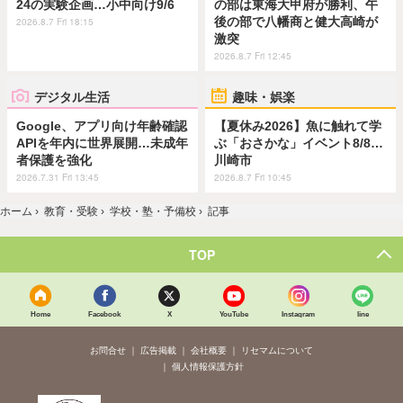
24の実験企画…小中向け9/6
の部は東海大甲府が勝利、午
後の部で八幡商と健大高崎が
2026.8.7 Fri 18:15
激突
2026.8.7 Fri 12:45
デジタル生活
趣味・娯楽
Google、アプリ向け年齢確認
【夏休み2026】魚に触れて学
APIを年内に世界展開…未成年
ぶ「おさかな」イベント8/8…
者保護を強化
川崎市
2026.7.31 Fri 13:45
2026.8.7 Fri 10:45
ホーム
›
教育・受験
›
学校・塾・予備校
›
記事
TOP
Home
Facebook
X
YouTube
Instagram
line
お問合せ
広告掲載
会社概要
リセマムについて
個人情報保護方針