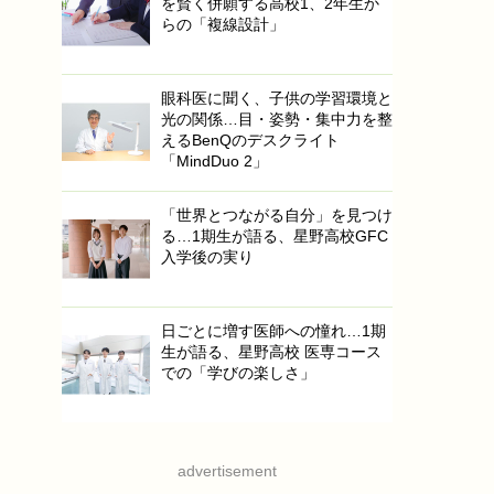
を賢く併願する高校1、2年生か
らの「複線設計」
眼科医に聞く、子供の学習環境と
光の関係…目・姿勢・集中力を整
えるBenQのデスクライト
「MindDuo 2」
「世界とつながる自分」を見つけ
る…1期生が語る、星野高校GFC
入学後の実り
日ごとに増す医師への憧れ…1期
生が語る、星野高校 医専コース
での「学びの楽しさ」
advertisement