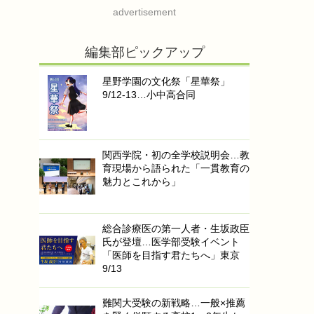
advertisement
編集部ピックアップ
星野学園の文化祭「星華祭」
9/12-13…小中高合同
関西学院・初の全学校説明会…教
育現場から語られた「一貫教育の
魅力とこれから」
総合診療医の第一人者・生坂政臣
氏が登壇…医学部受験イベント
「医師を目指す君たちへ」東京
9/13
難関大受験の新戦略…一般×推薦