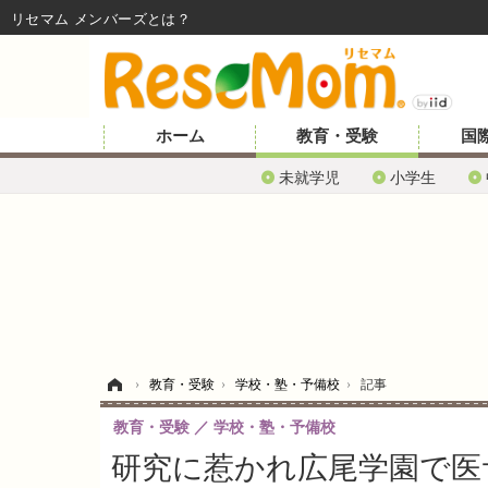
リセマム メンバーズ
ホーム
教育・受験
国
未就学児
小学生
ホーム
›
教育・受験
›
学校・塾・予備校
›
記事
教育・受験
学校・塾・予備校
研究に惹かれ広尾学園で医