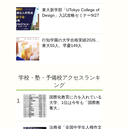
東大新学部「UTokyo College of
Design」入試攻略セミナー9/27
行知学園の大学合格実績2026…
東大55人、早慶149人
学校・塾・予備校アクセスランキ
ング
国際化教育に力を入れている
大学、1位は今年も「国際教
養大」
法務省「全国中学生人権作文