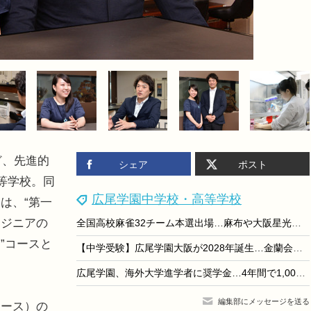
など、先進的
シェア
ポスト
等学校。同
広尾学園中学校・高等学校
は、“第一
ンジニアの
全国高校麻雀32チーム本選出場…麻布や大阪星光、東海も
”コースと
【中学受験】広尾学園大阪が2028年誕生…金蘭会が校名変更・男女共学化
広尾学園、海外大学進学者に奨学金…4年間で1,000万円
編集部にメッセージを送る
ース）の