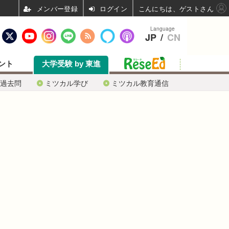
ログイン
こんにちは、ゲストさん
Language
JP
/
CN
ント
大学受験 by 東進
過去問
ミツカル学び
ミツカル教育通信