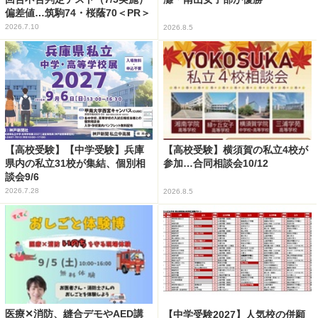
偏差値…筑駒74・桜蔭70＜PR＞
2026.7.10
2026.8.5
【高校受験】【中学受験】兵庫
【高校受験】横須賀の私立4校が
県内の私立31校が集結、個別相
参加…合同相談会10/12
談会9/6
2026.7.28
2026.8.5
医療✕消防、縫合デモやAED講
【中学受験2027】人気校の併願