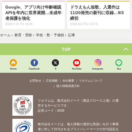
Google、アプリ向け年齢確認
ドラえもん短歌、入選作は
APIを年内に世界展開…未成年
11/20発売の新刊に収録…9/3
者保護を強化
締切
2026.7.31 Fri 13:45
2026.8.6 Thu 15:15
ホーム
›
教育・受験
›
学校・塾・予備校
›
記事
TOP
Home
Facebook
X
YouTube
Instagram
line
お問合せ
広告掲載
会社概要
リセマムについて
個人情報保護方針
リセマムは、株式会社イード（東証グロース上場）の運
営するサービスです。
証券コード：6038
株式会社イードは、個人情報の適切な取扱いを行う事業
者に対して付与されるプライバシーマークの付与認定を