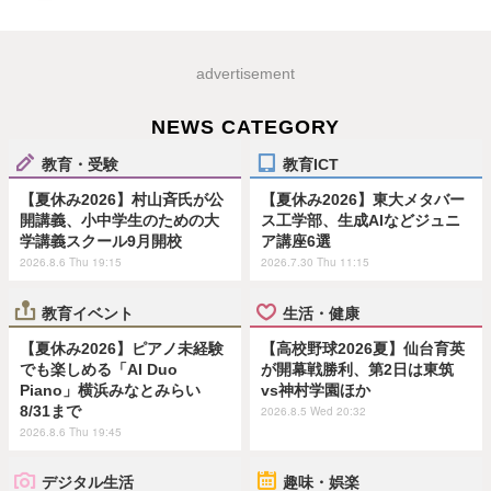
advertisement
NEWS CATEGORY
教育・受験
教育ICT
【夏休み2026】村山斉氏が公
【夏休み2026】東大メタバー
開講義、小中学生のための大
ス工学部、生成AIなどジュニ
学講義スクール9月開校
ア講座6選
2026.8.6 Thu 19:15
2026.7.30 Thu 11:15
教育イベント
生活・健康
【夏休み2026】ピアノ未経験
【高校野球2026夏】仙台育英
でも楽しめる「AI Duo
が開幕戦勝利、第2日は東筑
Piano」横浜みなとみらい
vs神村学園ほか
8/31まで
2026.8.5 Wed 20:32
2026.8.6 Thu 19:45
デジタル生活
趣味・娯楽