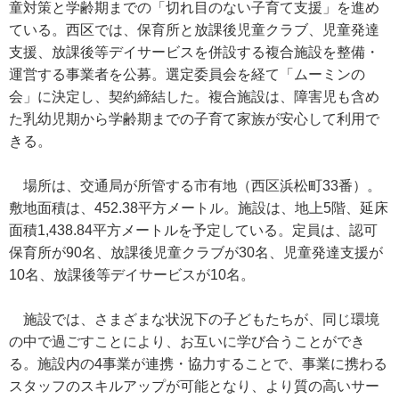
童対策と学齢期までの「切れ目のない子育て支援」を進め
ている。西区では、保育所と放課後児童クラブ、児童発達
支援、放課後等デイサービスを併設する複合施設を整備・
運営する事業者を公募。選定委員会を経て「ムーミンの
会」に決定し、契約締結した。複合施設は、障害児も含め
た乳幼児期から学齢期までの子育て家族が安心して利用で
きる。
場所は、交通局が所管する市有地（西区浜松町33番）。
敷地面積は、452.38平方メートル。施設は、地上5階、延床
面積1,438.84平方メートルを予定している。定員は、認可
保育所が90名、放課後児童クラブが30名、児童発達支援が
10名、放課後等デイサービスが10名。
施設では、さまざまな状況下の子どもたちが、同じ環境
の中で過ごすことにより、お互いに学び合うことができ
る。施設内の4事業が連携・協力することで、事業に携わる
スタッフのスキルアップが可能となり、より質の高いサー