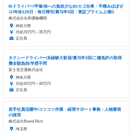
8tドライバー/平塚/体への負担少なめ/カゴ台車・手積みほぼゼ
ロ/年休120日・毎日帰宅/賞与年3回・東証プライム上場G
株式会社丸和運輸機関
神奈川県
月給29万円～35万円
正社員
タクシードライバー/未経験大歓迎/賞与年3回/二種免許の取得
費全額負担/学歴不問
富士見交通株式会社
神奈川県
月給20万円～40万円
正社員
若手社員活躍中/コツコツ作業・経理サポート事務・人物重視
の採用
株式会社Brand Rich
埼玉県