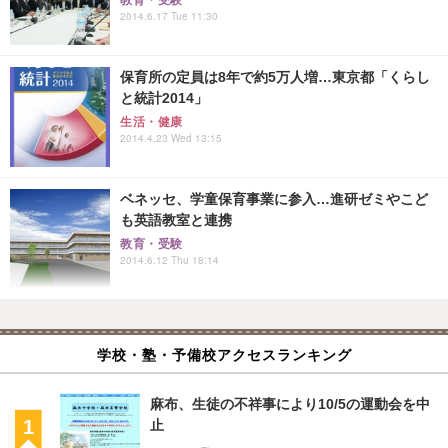
2014.6.17 Tue 11:30
保育所の定員は8年で約5万人増…東京都「くらし
と統計2014」
生活・健康
2014.4.23 Wed 13:15
ベネッセ、学童保育事業に参入…進研ゼミやこど
も英語教室と連携
教育・受験
2014.6.12 Thu 18:14
学校・塾・予備校アクセスランキング
麻布、生徒の不祥事により10/5の運動会を中
止