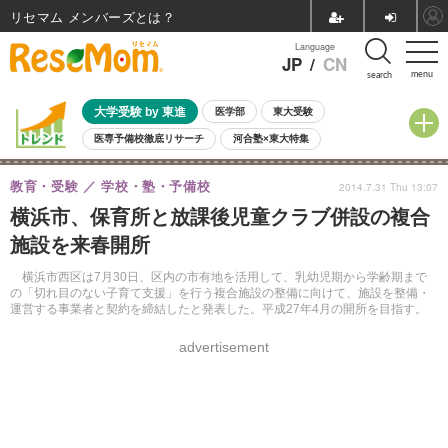
リセマム メンバーズ
Language
JP
/
CN
menu
search
大学受験 by 東進
医学部
東大受験
医専予備校徹底リサーチ
河合塾×東大特集
親子で考える大学選び
高校受験
中学受験
小学校受験
教育・受験
学校・塾・予備校
2014.7.31 Thu 13:07
共通テスト
夏休み
8月開催学校説明会・相談会
横浜市、保育所と放課後児童クラブ併設の複合
8月開催イベント・WS
全国公立高校 過去問
人気記事
施設を来春開所
自由研究教材（小学生向け）
自由研究教材（中学生向け）
ランキング
横浜市西区は7月30日、区内の市有地を活用して、乳幼児期から学齢期まで
の「切れ目のない子育て支援」を行う複合施設の整備に向けて、施設を整備・
運営する事業者と契約を締結したと発表した。平成27年4月の開所を目指す。
advertisement