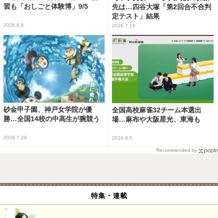
習も「おしごと体験博」9/5
先は…四谷大塚「第2回合不合判
定テスト」結果
2026.8.6
2026.7.16
砂金甲子園、神戸女学院が優
全国高校麻雀32チーム本選出
勝…全国14校の中高生が腕競う
場…麻布や大阪星光、東海も
2026.7.29
2026.8.5
Recommended by
特集・連載