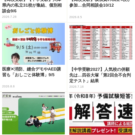
県内の私立31校が集結、個別相
参加…合同相談会10/12
談会9/6
2026.7.28
2026.8.5
医療✕消防、縫合デモやAED講
【中学受験2027】人気校の併願
習も「おしごと体験博」9/5
先は…四谷大塚「第2回合不合判
定テスト」結果
2026.8.6
2026.7.16