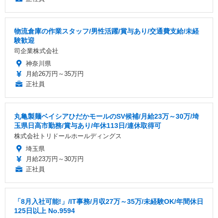
物流倉庫の作業スタッフ/男性活躍/賞与あり/交通費支給/未経
験歓迎
司企業株式会社
神奈川県
月給26万円～35万円
正社員
丸亀製麺ベイシアひだかモールのSV候補/月給23万～30万/埼
玉県日高市勤務/賞与あり/年休113日/連休取得可
株式会社トリドールホールディングス
埼玉県
月給23万円～30万円
正社員
「8月入社可能!」/IT事務/月収27万～35万/未経験OK/年間休日
125日以上 No.9594