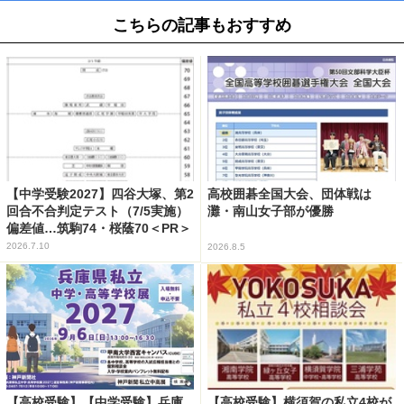
こちらの記事もおすすめ
【中学受験2027】四谷大塚、第2
高校囲碁全国大会、団体戦は
回合不合判定テスト（7/5実施）
灘・南山女子部が優勝
偏差値…筑駒74・桜蔭70＜PR＞
2026.7.10
2026.8.5
【高校受験】【中学受験】兵庫
【高校受験】横須賀の私立4校が