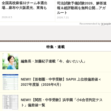
全国高校麻雀32チーム本選出
司法試験予備試験2026、解答速
場…麻布や大阪星光、東海も
報＆総評動画を無料公開…アガ
ルート
2026.8.5
2026.7.21
Recommended by
特集・連載
編集長・加藤紀子連載「今、会いたい人」
NEW!!【首都圏・中学受験】SAPIX 上位校偏差値＜
2027年度版（2026年4月）
NEW!!【関西・中学受験】浜学園「小6合否判定テス
ト」偏差値一覧