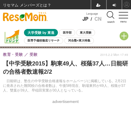
リセマム メンバーズ
Language
JP
/
CN
menu
search
大学受験 by 東進
医学部
東大受験
医専予備校徹底リサーチ
河合塾×東大特集
親子で考える大学選び
高校受験
中学受験
小学校受験
教育・受験
受験
2015.2.2 Mon 17:49
共通テスト
夏休み
8月開催学校説明会・相談会
【中学受験2015】駒東49人、桜蔭37人…日能研
8月開催イベント・WS
全国公立高校 過去問
人気記事
の合格者数速報2/2
自由研究教材（小学生向け）
自由研究教材（中学生向け）
ランキング
日能研は、塾生の中学受験合格速報をホームページに掲載している。2月2日
に発表された難関校の合格者数は、午後5時現在、駒場東邦が49人、桜蔭が37
人、雙葉が39人、早稲田実業が30人となっている。
advertisement