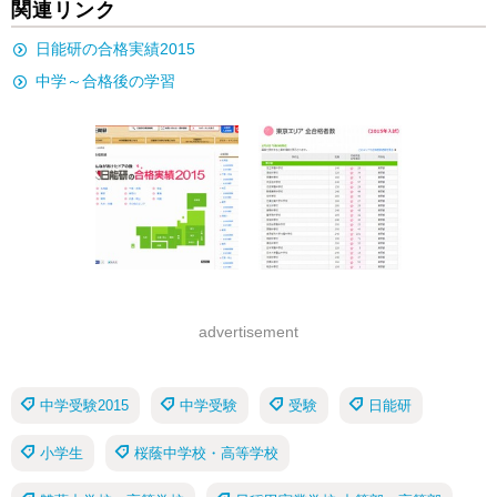
関連リンク
日能研の合格実績2015
中学～合格後の学習
advertisement
中学受験2015
中学受験
受験
日能研
小学生
桜蔭中学校・高等学校