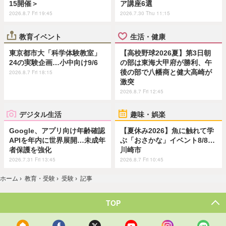
15開催＞
ア講座6選
2026.8.7 Fri 19:45
2026.7.30 Thu 11:15
教育イベント
生活・健康
東京都市大「科学体験教室」
【高校野球2026夏】第3日朝
24の実験企画…小中向け9/6
の部は東海大甲府が勝利、午
後の部で八幡商と健大高崎が
2026.8.7 Fri 18:15
激突
2026.8.7 Fri 12:45
デジタル生活
趣味・娯楽
Google、アプリ向け年齢確認
【夏休み2026】魚に触れて学
APIを年内に世界展開…未成年
ぶ「おさかな」イベント8/8…
者保護を強化
川崎市
2026.7.31 Fri 13:45
2026.8.7 Fri 10:45
ホーム
›
教育・受験
›
受験
›
記事
TOP