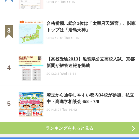
2013.2.5 Tue 11:15
合格祈願…総合1位は「太宰府天満宮」、関東
トップは「湯島天神」
2014.12.18 Thu 13:15
【高校受験2013】滋賀県公立高校入試、京都
新聞が解答速報を掲載
2013.3.6 Wed 18:51
埼玉から通学しやすい都内34校が参加、私立
中・高進学相談会 6/8・7/6
2014.5.27 Tue 16:42
ランキングをもっと見る