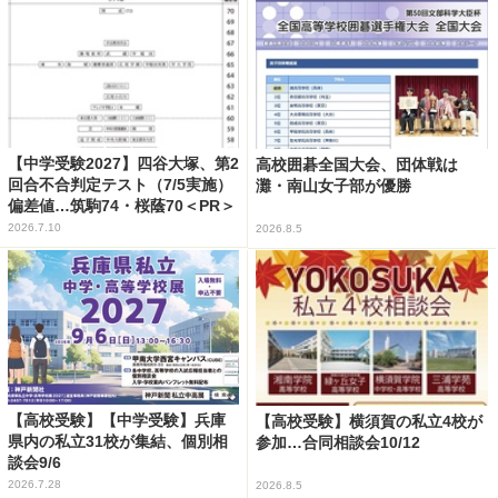
【中学受験2027】四谷大塚、第2
高校囲碁全国大会、団体戦は
回合不合判定テスト（7/5実施）
灘・南山女子部が優勝
偏差値…筑駒74・桜蔭70＜PR＞
2026.7.10
2026.8.5
【高校受験】【中学受験】兵庫
【高校受験】横須賀の私立4校が
県内の私立31校が集結、個別相
参加…合同相談会10/12
談会9/6
2026.7.28
2026.8.5