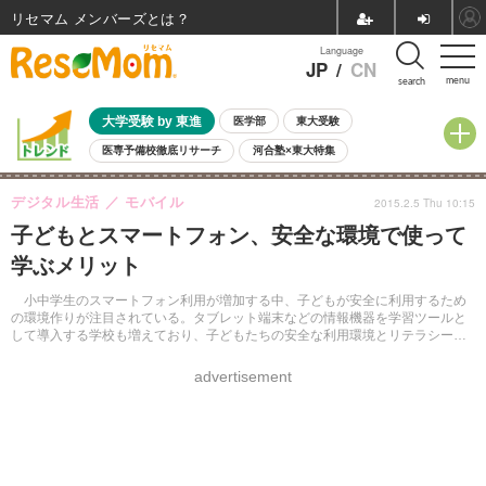
リセマム メンバーズ
Language
JP
/
CN
menu
search
大学受験 by 東進
医学部
東大受験
医専予備校徹底リサーチ
河合塾×東大特集
親子で考える大学選び
高校受験
中学受験
小学校受験
デジタル生活
モバイル
2015.2.5 Thu 10:15
共通テスト
夏休み
8月開催学校説明会・相談会
子どもとスマートフォン、安全な環境で使って
8月開催イベント・WS
全国公立高校 過去問
人気記事
学ぶメリット
自由研究教材（小学生向け）
自由研究教材（中学生向け）
ランキング
小中学生のスマートフォン利用が増加する中、子どもが安全に利用するため
の環境作りが注目されている。タブレット端末などの情報機器を学習ツールと
して導入する学校も増えており、子どもたちの安全な利用環境とリテラシーが
求められている。
advertisement