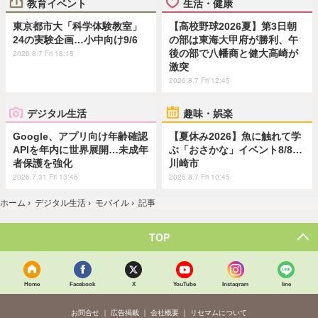
教育イベント
生活・健康
東京都市大「科学体験教室」
【高校野球2026夏】第3日朝
24の実験企画…小中向け9/6
の部は東海大甲府が勝利、午
後の部で八幡商と健大高崎が
2026.8.7 Fri 18:15
激突
2026.8.7 Fri 12:45
デジタル生活
趣味・娯楽
Google、アプリ向け年齢確認
【夏休み2026】魚に触れて学
APIを年内に世界展開…未成年
ぶ「おさかな」イベント8/8…
者保護を強化
川崎市
2026.7.31 Fri 13:45
2026.8.7 Fri 10:45
ホーム
›
デジタル生活
›
モバイル
›
記事
TOP
Home
Facebook
X
YouTube
Instagram
line
お問合せ
広告掲載
会社概要
リセマムについて