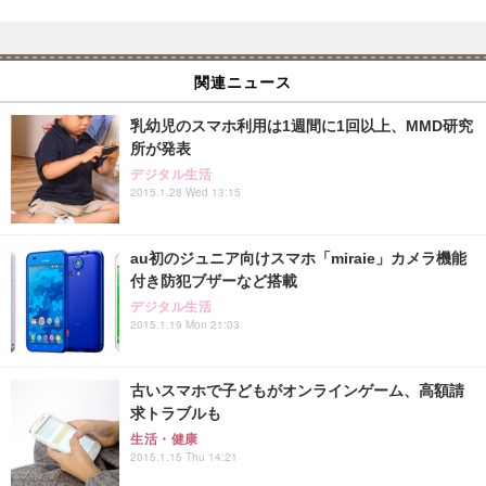
関連ニュース
乳幼児のスマホ利用は1週間に1回以上、MMD研究
所が発表
デジタル生活
2015.1.28 Wed 13:15
au初のジュニア向けスマホ「miraie」カメラ機能
付き防犯ブザーなど搭載
デジタル生活
2015.1.19 Mon 21:03
古いスマホで子どもがオンラインゲーム、高額請
求トラブルも
生活・健康
2015.1.15 Thu 14:21