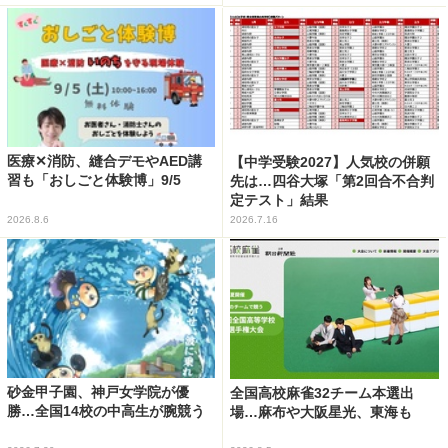
医療✕消防、縫合デモやAED講
【中学受験2027】人気校の併願
習も「おしごと体験博」9/5
先は…四谷大塚「第2回合不合判
定テスト」結果
2026.8.6
2026.7.16
砂金甲子園、神戸女学院が優
全国高校麻雀32チーム本選出
勝…全国14校の中高生が腕競う
場…麻布や大阪星光、東海も