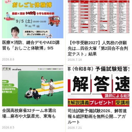
医療✕消防、縫合デモやAED講
【中学受験2027】人気校の併願
習も「おしごと体験博」9/5
先は…四谷大塚「第2回合不合判
定テスト」結果
2026.8.6
2026.7.16
全国高校麻雀32チーム本選出
司法試験予備試験2026、解答速
場…麻布や大阪星光、東海も
報＆総評動画を無料公開…アガ
ルート
2026.8.5
2026.7.21