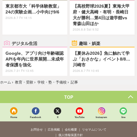
東京都市大「科学体験教室」
【高校野球2026夏】東海大甲
24の実験企画…小中向け9/6
府・健大高崎・有明・長崎日
大が勝利…第4日は遊学館vs
2026.8.7 Fri 18:15
青森山田ほか
2026.8.8 Sat 9:52
デジタル生活
趣味・娯楽
Google、アプリ向け年齢確認
【夏休み2026】魚に触れて学
APIを年内に世界展開…未成年
ぶ「おさかな」イベント8/8…
者保護を強化
川崎市
2026.7.31 Fri 13:45
2026.8.7 Fri 10:45
ホーム
›
教育・受験
›
学校・塾・予備校
›
記事
TOP
Home
Facebook
X
YouTube
Instagram
line
お問合せ
広告掲載
会社概要
リセマムについて
個人情報保護方針