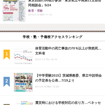
東京西部の30校が参加「東京私立中高第11支部合
同相談会」5/24
教育・受験
2015.4.13 Mon 11:15
学校・塾・予備校アクセスランキング
体育活動中の死亡事故の70％以上が突然死…
文科省
2012.7.5 Thu 16:16
【中学受験2015】茨城県教委、県立中説明会
の予定表を公表…7/19より
2014.6.16 Mon 12:28
震災時における学校対応の在り方…ベネッセ