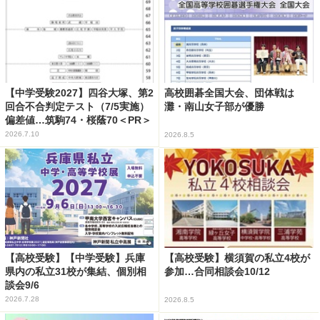
【中学受験2027】四谷大塚、第2
高校囲碁全国大会、団体戦は
回合不合判定テスト（7/5実施）
灘・南山女子部が優勝
偏差値…筑駒74・桜蔭70＜PR＞
2026.7.10
2026.8.5
【高校受験】【中学受験】兵庫
【高校受験】横須賀の私立4校が
県内の私立31校が集結、個別相
参加…合同相談会10/12
談会9/6
2026.7.28
2026.8.5