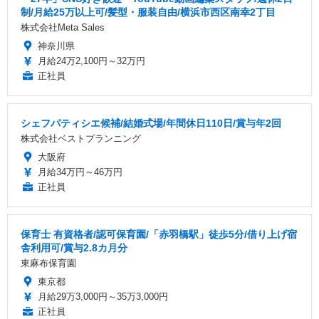
制/月給25万以上可/髪型・服装自由/横浜市西区南幸2丁目
株式会社Meta Sales
神奈川県
月給24万2,100円～32万円
正社員
シェフパティシエ候補/結婚式場/年間休日110日/賞与年2回
株式会社ベストプランニング
大阪府
月給34万円～46万円
正社員
保育士 有資格者/認可保育園/「赤羽橋駅」徒歩5分/借り上げ宿
舎利用可/賞与2.8カ月分
東麻布保育園
東京都
月給29万3,000円～35万3,000円
正社員