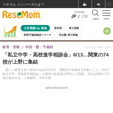
リセマム メンバーズ
Language
JP
/
CN
menu
search
大学受験 by 東進
医学部
東大受験
医専予備校徹底リサーチ
河合塾×東大特集
親子で考える大学選び
高校受験
中学受験
小学校受験
教育・受験
学校・塾・予備校
2015.4.27 Mon 12:45
共通テスト
夏休み
8月開催学校説明会・相談会
「私立中学・高校進学相談会」6/13…関東の74
8月開催イベント・WS
全国公立高校 過去問
人気記事
校が上野に集結
自由研究教材（小学生向け）
自由研究教材（中学生向け）
ランキング
新しい教育を担う私学の会は6月13日、受験生や保護者を対象とした「2015
私立中学・高校進学相談会」を都内の松坂屋上野店にて開催。当日は関東の74
校が集結する。入場無料、予約不要。
advertisement