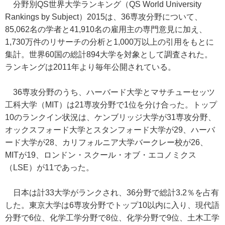
分野別QS世界大学ランキング（QS World University
Rankings by Subject）2015は、36専攻分野について、
85,062名の学者と41,910名の雇用主の専門意見に加え、
1,730万件のリサーチの分析と1,000万以上の引用をもとに
集計。世界60国の総計894大学を対象として調査された。
ランキングは2011年より毎年公開されている。
36専攻分野のうち、ハーバード大学とマサチューセッツ
工科大学（MIT）は21専攻分野で1位を分け合った。トップ
10のランクイン状況は、ケンブリッジ大学が31専攻分野、
オックスフォード大学とスタンフォード大学が29、ハーバ
ード大学が28、カリフォルニア大学バークレー校が26、
MITが19、ロンドン・スクール・オブ・エコノミクス
（LSE）が11であった。
日本は計33大学がランクされ、36分野で総計3.2％を占有
した。東京大学は6専攻分野でトップ10以内に入り、現代語
分野で6位、化学工学分野で8位、化学分野で9位、土木工学