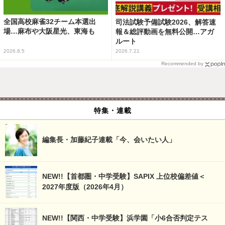
全国高校麻雀32チーム本選出
司法試験予備試験2026、解答速
場…麻布や大阪星光、東海も
報＆総評動画を無料公開…アガ
ルート
2026.8.5
2026.7.21
Recommended by
特集・連載
編集長・加藤紀子連載「今、会いたい人」
NEW!!【首都圏・中学受験】SAPIX 上位校偏差値＜
2027年度版（2026年4月）
NEW!!【関西・中学受験】浜学園「小6合否判定テス