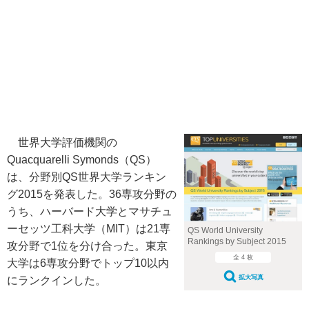
世界大学評価機関の
Quacquarelli Symonds（QS）
は、分野別QS世界大学ランキン
グ2015を発表した。36専攻分野の
うち、ハーバード大学とマサチュ
ーセッツ工科大学（MIT）は21専
QS World University
Rankings by Subject 2015
攻分野で1位を分け合った。東京
全 4 枚
大学は6専攻分野でトップ10以内
拡大写真
にランクインした。