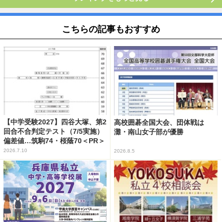
こちらの記事もおすすめ
【中学受験2027】四谷大塚、第2
高校囲碁全国大会、団体戦は
回合不合判定テスト（7/5実施）
灘・南山女子部が優勝
偏差値…筑駒74・桜蔭70＜PR＞
2026.7.10
2026.8.5