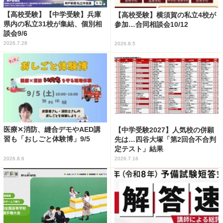
【高校受験】【中学受験】兵庫
【高校受験】横須賀の私立4校が
県内の私立31校が集結、個別相
参加…合同相談会10/12
談会9/6
2026.7.28
2026.8.5
医療✕消防、縫合デモやAED講
【中学受験2027】人気校の併願
習も「おしごと体験博」9/5
先は…四谷大塚「第2回合不合判
定テスト」結果
2026.8.6
2026.7.16