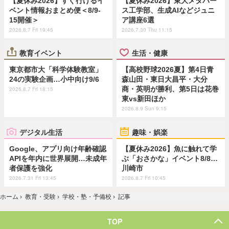
【夏休み2026】すぐ行けるイ
【夏休み2026】東大メタバー
ベント情報おまとめ便＜8/9-
ス工学部、生成AIなどジュニ
15開催＞
ア講座6選
2026.8.7 Fri 19:45
2026.7.30 Thu 11:15
教育イベント
生活・健康
東京都市大「科学体験教室」
【高校野球2026夏】第4日青
24の実験企画…小中向け9/6
森山田・東日大昌平・大分
商・英明が勝利、第5日は花巻
2026.8.7 Fri 18:15
東vs新田ほか
2026.8.9 Sun 9:15
デジタル生活
趣味・娯楽
Google、アプリ向け年齢確認
【夏休み2026】魚に触れて学
APIを年内に世界展開…未成年
ぶ「おさかな」イベント8/8…
者保護を強化
川崎市
2026.7.31 Fri 13:45
2026.8.7 Fri 10:45
ホーム
›
教育・受験
›
学校・塾・予備校
›
記事
TOP