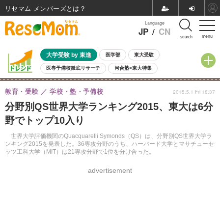
リセマム メンバーズ
Language
JP
/
CN
menu
search
大学受験 by 東進
医学部
東大受験
医専予備校徹底リサーチ
河合塾×東大特集
親子で考える大学選び
高校受験
中学受験
小学校受験
教育・受験
学校・塾・予備校
2015.5.1 Fri 18:37
共通テスト
夏休み
8月開催学校説明会・相談会
分野別QS世界大学ランキング2015、東大は6分
8月開催イベント・WS
全国公立高校 過去問
人気記事
野でトップ10入り
自由研究教材（小学生向け）
自由研究教材（中学生向け）
ランキング
世界大学評価機関のQuacquarelli Symonds（QS）は、分野別QS世界大学ラ
ンキング2015を発表した。36専攻分野のうち、ハーバード大学とマサチューセ
ッツ工科大学（MIT）は21専攻分野で1位を分け合った。
advertisement