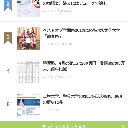
の物語文、過去にはデュークで涙も
2016.1.17 Sun 12:06
ベストオブ学園祭2013はお茶の水女子大学
「徽音祭」
2013.12.17 Tue 18:07
学習塾、4月の売上は286億円・受講生は89万
人…前年比減
2014.6.18 Wed 11:17
上智大学、聖母大学の廃止を正式発表…66年
の歴史に幕
2014.7.7 Mon 11:01
ランキングをもっと見る