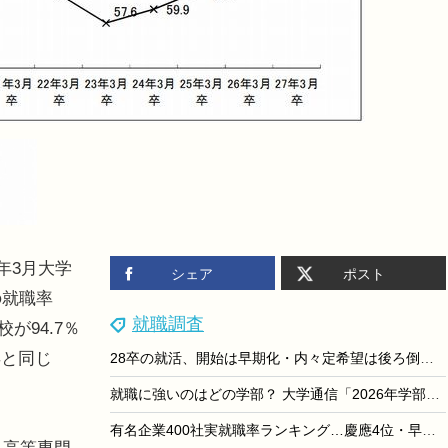
年3月大学
シェア
ポスト
の就職率
就職調査
が94.7％
年と同じ
28卒の就活、開始は早期化・内々定希望は後ろ倒し…dodaキャンパス調査
就職に強いのはどの学部？ 大学通信「2026年学部系統別実就職ランキング」
有名企業400社実就職率ランキング…慶應4位・早大9位