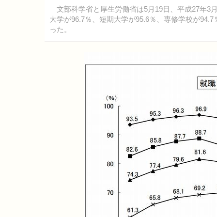
文部科学省と厚生労働省は5月19日、平成27年3
大学が96.7％、短期大学が95.6％、専修学校が9
った。