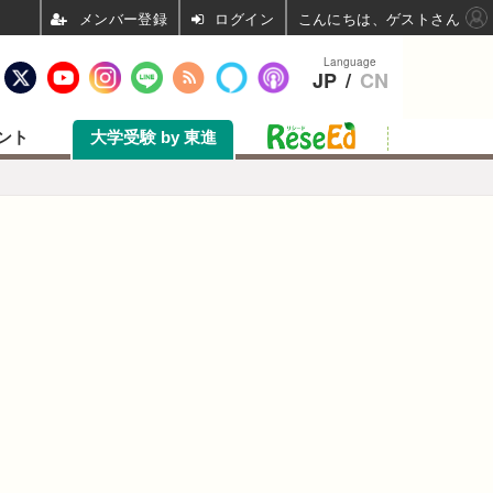
ログイン
こんにちは、ゲストさん
Language
JP
/
CN
ント
大学受験 by 東進