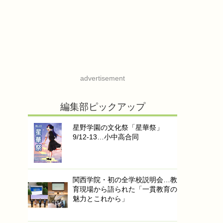
advertisement
編集部ピックアップ
星野学園の文化祭「星華祭」
9/12-13…小中高合同
関西学院・初の全学校説明会…教
育現場から語られた「一貫教育の
魅力とこれから」