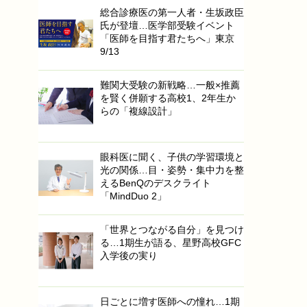
総合診療医の第一人者・生坂政臣
氏が登壇…医学部受験イベント
「医師を目指す君たちへ」東京
9/13
難関大受験の新戦略…一般×推薦
を賢く併願する高校1、2年生か
らの「複線設計」
眼科医に聞く、子供の学習環境と
光の関係…目・姿勢・集中力を整
えるBenQのデスクライト
「MindDuo 2」
「世界とつながる自分」を見つけ
る…1期生が語る、星野高校GFC
入学後の実り
日ごとに増す医師への憧れ…1期