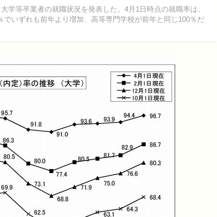
月大学等卒業者の就職状況を発表した。4月1日時点の就職率は、
4.7％でいずれも前年より増加、高等専門学校が前年と同じ100％だ