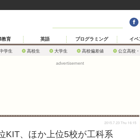
際教育
英語
プログラミング
イベ
中学生
高校生
大学生
高校偏差値
公立高校・
advertisement
2015.7.23 Thu 16:15
位KIT、ほか上位5校が工科系