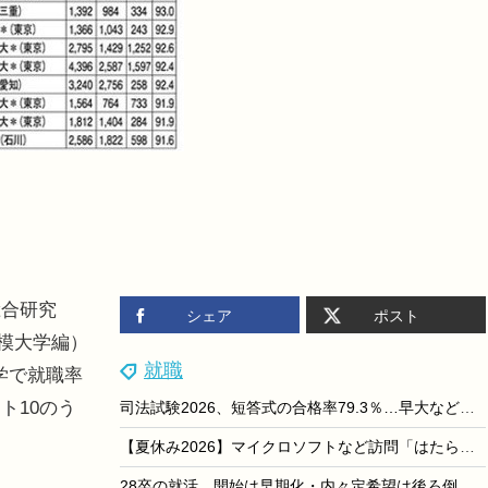
合研究
シェア
ポスト
規模大学編）
就職
学で就職率
ト10のう
司法試験2026、短答式の合格率79.3％…早大など大学院別結果も
【夏休み2026】マイクロソフトなど訪問「はたらくえすと」8/24-29…大学生対象
28卒の就活、開始は早期化・内々定希望は後ろ倒し…dodaキャンパス調査