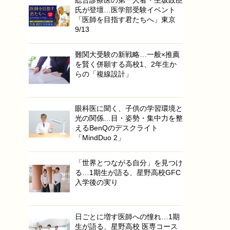
氏が登壇…医学部受験イベント
「医師を目指す君たちへ」東京
9/13
難関大受験の新戦略…一般×推薦
を賢く併願する高校1、2年生か
らの「複線設計」
眼科医に聞く、子供の学習環境と
光の関係…目・姿勢・集中力を整
えるBenQのデスクライト
「MindDuo 2」
「世界とつながる自分」を見つけ
る…1期生が語る、星野高校GFC
入学後の実り
日ごとに増す医師への憧れ…1期
生が語る、星野高校 医専コース