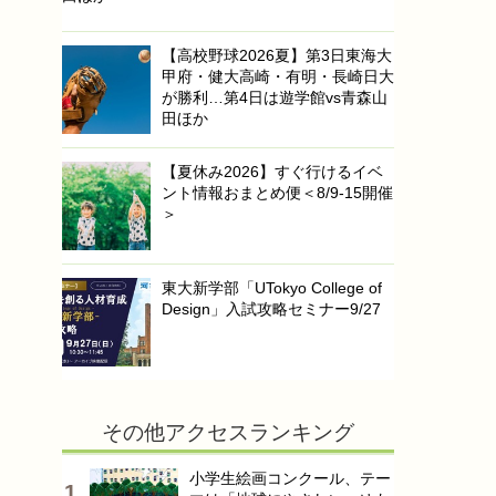
【高校野球2026夏】第3日東海大
甲府・健大高崎・有明・長崎日大
が勝利…第4日は遊学館vs青森山
田ほか
【夏休み2026】すぐ行けるイベ
ント情報おまとめ便＜8/9-15開催
＞
東大新学部「UTokyo College of
Design」入試攻略セミナー9/27
その他アクセスランキング
小学生絵画コンクール、テー