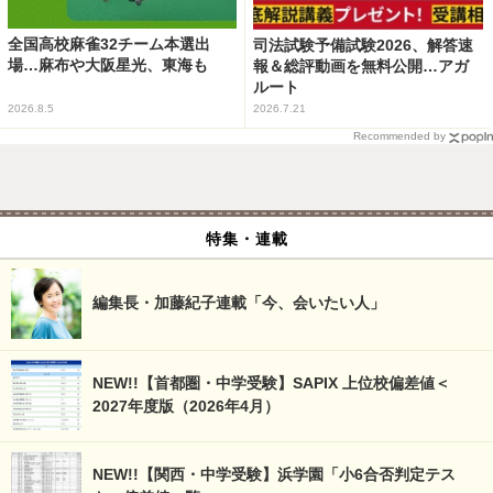
全国高校麻雀32チーム本選出
司法試験予備試験2026、解答速
場…麻布や大阪星光、東海も
報＆総評動画を無料公開…アガ
ルート
2026.8.5
2026.7.21
Recommended by
特集・連載
編集長・加藤紀子連載「今、会いたい人」
NEW!!【首都圏・中学受験】SAPIX 上位校偏差値＜
2027年度版（2026年4月）
NEW!!【関西・中学受験】浜学園「小6合否判定テス