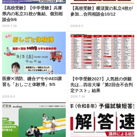
【高校受験】【中学受験】兵庫
【高校受験】横須賀の私立4校が
県内の私立31校が集結、個別相
参加…合同相談会10/12
談会9/6
2026.7.28
2026.8.5
医療✕消防、縫合デモやAED講
【中学受験2027】人気校の併願
習も「おしごと体験博」9/5
先は…四谷大塚「第2回合不合判
定テスト」結果
2026.8.6
2026.7.16