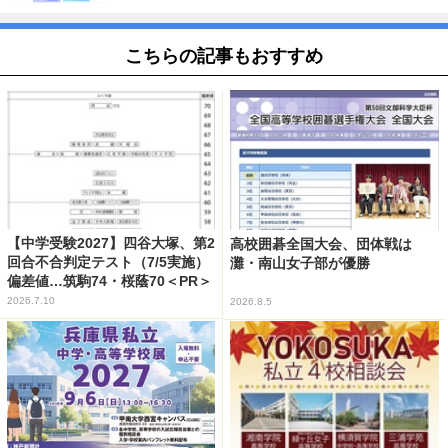
こちらの記事もおすすめ
【中学受験2027】四谷大塚、第2
高校囲碁全国大会、団体戦は
回合不合判定テスト（7/5実施）
灘・南山女子部が優勝
偏差値…筑駒74・桜蔭70＜PR＞
2026.7.10
2026.8.5