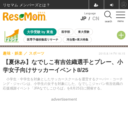
リセマム メンバーズ
Language
JP
/
CN
menu
search
大学受験 by 東進
医学部
東大受験
医専予備校徹底リサーチ
河合塾×東大特集
親子で考える大学選び
高校受験
中学受験
小学校受験
趣味・娯楽
スポーツ
2015.8.14 Fri 16:15
共通テスト
夏休み
8月開催学校説明会・相談会
【夏休み】なでしこ有吉佐織選手とプレー、小
8月開催イベント・WS
全国公立高校 過去問
人気記事
学女子向けサッカーイベント8/25
自由研究教材（小学生向け）
自由研究教材（中学生向け）
ランキング
小学生・中学生を対象としたサッカースクールを運営するクーバー・コーチ
ング・ジャパンは、小学生の女子を対象にした、なでしこジャパン有吉佐織の
応援感謝イベント「JFAなでしこひろば」を8月25日に開催する。
advertisement