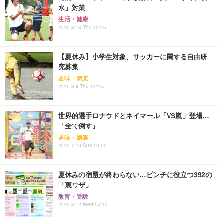
水」対策
生活・健康
2015.8.13 Thu 10:45
【夏休み】小学生対象、サッカーに関する自由研
究募集
趣味・娯楽
2015.8.6 Thu 12:45
世界的選手ロナウドとネイマール「VS嵐」登場…
「全て倒す」
趣味・娯楽
2015.7.19 Sun 10:00
夏休みの宿題が終わらない…ピンチに役立つ392の
「裏ワザ」
教育・受験
2015.8.12 Wed 15:15