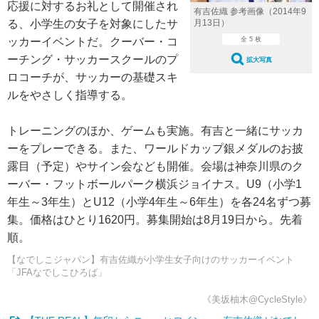
応援に対するお礼として開催され
有吉佐織 参考画像（2014年9
る、小学生の女子を対象にしたサ
月13日）
ッカーイベントだ。クーバー・コ
全 5 枚
ーチング・サッカースクールのプ
拡大写真
ロコーチが、サッカーの基礎スキ
ルをやさしく指導する。
トレーニングのほか、ゲームも実施。有吉と一緒にサッカ
ーをプレーできる。また、ワールドカップ銀メダルのお披
露目（予定）やサイン会なども開催。会場は神奈川県のク
ーバー・フットボールパーク横浜ジョイナス。U9（小学1
年生～3年生）とU12（小学4年生～6年生）を各24名ずつ募
集。価格はひとり1620円。募集開始は8月19日から。先着
順。
【なでしこジャパン】有吉佐織が小学生女子向けのサッカーイベント
「JFAなでしこひろば」
《美坂柚木@CycleStyle》