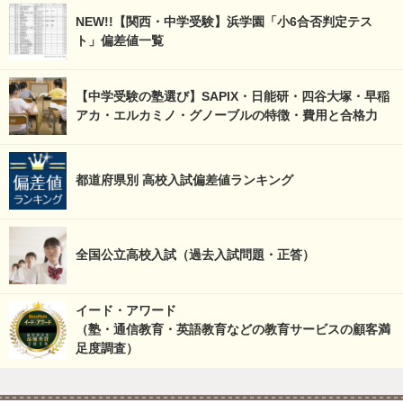
NEW!!【関西・中学受験】浜学園「小6合否判定テス
ト」偏差値一覧
【中学受験の塾選び】SAPIX・日能研・四谷大塚・早稲
アカ・エルカミノ・グノーブルの特徴・費用と合格力
都道府県別 高校入試偏差値ランキング
全国公立高校入試（過去入試問題・正答）
イード・アワード
（塾・通信教育・英語教育などの教育サービスの顧客満
足度調査）