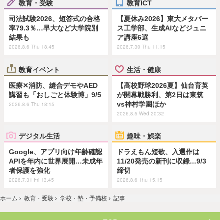
教育・受験
教育ICT
司法試験2026、短答式の合格
【夏休み2026】東大メタバー
率79.3％…早大など大学院別
ス工学部、生成AIなどジュニ
結果も
ア講座6選
2026.8.6 Thu 18:45
2026.7.30 Thu 11:15
教育イベント
生活・健康
医療✕消防、縫合デモやAED
【高校野球2026夏】仙台育英
講習も「おしごと体験博」9/5
が開幕戦勝利、第2日は東筑
vs神村学園ほか
2026.8.6 Thu 18:15
2026.8.5 Wed 20:32
デジタル生活
趣味・娯楽
Google、アプリ向け年齢確認
ドラえもん短歌、入選作は
APIを年内に世界展開…未成年
11/20発売の新刊に収録…9/3
者保護を強化
締切
2026.7.31 Fri 13:45
2026.8.6 Thu 15:15
ホーム
›
教育・受験
›
学校・塾・予備校
›
記事