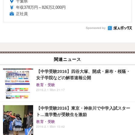
千葉県
年収378万円～826万2,000円
正社員
Sponsored by
関連ニュース
【中学受験2016】四谷大塚、開成・麻布・桜蔭・
女子学院などの解答速報公開
教育・受験
2016.2.1 Mon 21:17
【中学受験2016】東京・神奈川で中学入試スター
ト…進学塾が受験生を激励
教育・受験
2016.2.1 Mon 10:42