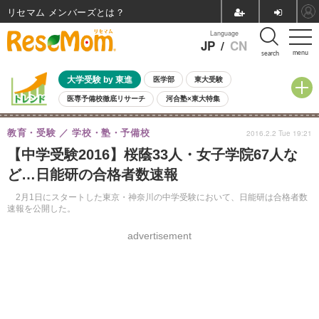
リセマム メンバーズ
Language
JP
/
CN
menu
search
大学受験 by 東進
医学部
東大受験
医専予備校徹底リサーチ
河合塾×東大特集
親子で考える大学選び
高校受験
中学受験
小学校受験
教育・受験
学校・塾・予備校
2016.2.2 Tue 19:21
共通テスト
夏休み
8月開催学校説明会・相談会
【中学受験2016】桜蔭33人・女子学院67人な
8月開催イベント・WS
全国公立高校 過去問
人気記事
ど…日能研の合格者数速報
自由研究教材（小学生向け）
自由研究教材（中学生向け）
ランキング
2月1日にスタートした東京・神奈川の中学受験において、日能研は合格者数
速報を公開した。
advertisement