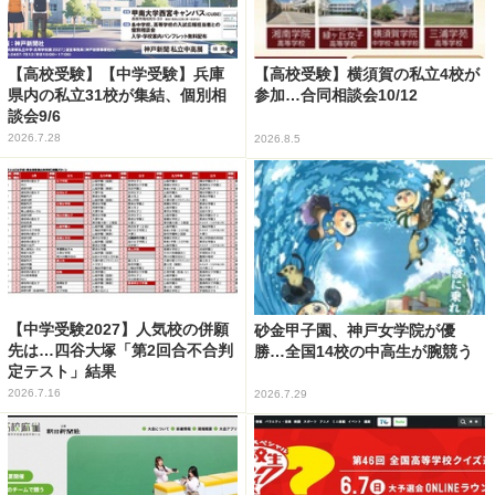
【高校受験】【中学受験】兵庫
【高校受験】横須賀の私立4校が
県内の私立31校が集結、個別相
参加…合同相談会10/12
談会9/6
2026.7.28
2026.8.5
【中学受験2027】人気校の併願
砂金甲子園、神戸女学院が優
先は…四谷大塚「第2回合不合判
勝…全国14校の中高生が腕競う
定テスト」結果
2026.7.16
2026.7.29