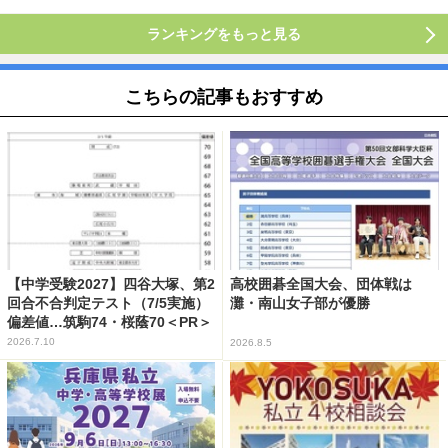
ランキングをもっと見る
こちらの記事もおすすめ
【中学受験2027】四谷大塚、第2
高校囲碁全国大会、団体戦は
回合不合判定テスト（7/5実施）
灘・南山女子部が優勝
偏差値…筑駒74・桜蔭70＜PR＞
2026.7.10
2026.8.5