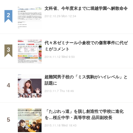
文科省、今年度末までに堀越学園へ解散命令
2012.10.29 Mon 12:34
代々木ゼミナール小倉校での傷害事件に代ゼ
ミがコメント
2014.11.12 Wed 9:50
超難関男子校の「ミス筑駒がハイレベル」と
話題に
2013.11.7 Thu 18:46
「たぶれっ道」を脱し創造性で学校に進化
を…桜丘中学・高等学校 品田副校長
2015.11.18 Wed 18:43