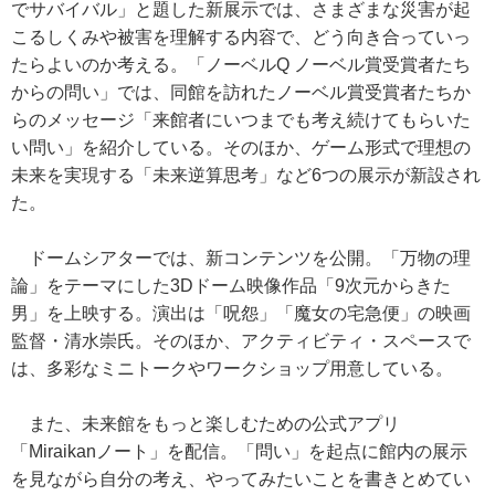
でサバイバル」と題した新展示では、さまざまな災害が起
こるしくみや被害を理解する内容で、どう向き合っていっ
たらよいのか考える。「ノーベルQ ノーベル賞受賞者たち
からの問い」では、同館を訪れたノーベル賞受賞者たちか
らのメッセージ「来館者にいつまでも考え続けてもらいた
い問い」を紹介している。そのほか、ゲーム形式で理想の
未来を実現する「未来逆算思考」など6つの展示が新設され
た。
ドームシアターでは、新コンテンツを公開。「万物の理
論」をテーマにした3Dドーム映像作品「9次元からきた
男」を上映する。演出は「呪怨」「魔女の宅急便」の映画
監督・清水崇氏。そのほか、アクティビティ・スペースで
は、多彩なミニトークやワークショップ用意している。
また、未来館をもっと楽しむための公式アプリ
「Miraikanノート」を配信。「問い」を起点に館内の展示
を見ながら自分の考え、やってみたいことを書きとめてい