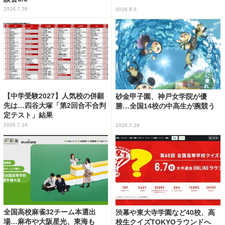
2026.7.28
2026.8.5
【中学受験2027】人気校の併願
砂金甲子園、神戸女学院が優
先は…四谷大塚「第2回合不合判
勝…全国14校の中高生が腕競う
定テスト」結果
2026.7.16
2026.7.29
全国高校麻雀32チーム本選出
渋幕や東大寺学園など40校、高
場…麻布や大阪星光、東海も
校生クイズTOKYOラウンドへ