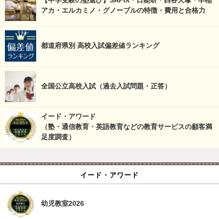
【中学受験の塾選び】SAPIX・日能研・四谷大塚・早稲
アカ・エルカミノ・グノーブルの特徴・費用と合格力
都道府県別 高校入試偏差値ランキング
全国公立高校入試（過去入試問題・正答）
イード・アワード
（塾・通信教育・英語教育などの教育サービスの顧客満
足度調査）
イード・アワード
幼児教室2026