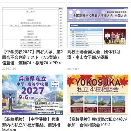
【中学受験2027】四谷大塚、第2
高校囲碁全国大会、団体戦は
回合不合判定テスト（7/5実施）
灘・南山女子部が優勝
偏差値…筑駒74・桜蔭70＜PR＞
2026.7.10
2026.8.5
【高校受験】【中学受験】兵庫
【高校受験】横須賀の私立4校が
県内の私立31校が集結、個別相
参加…合同相談会10/12
談会9/6