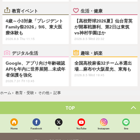
教育イベント
生活・健康
4歳～小3対象「プレジデント
【高校野球2026夏】仙台育英
Family祭2026」9/6、東大医
が開幕戦勝利、第2日は東筑
療体験も
vs神村学園ほか
2026.8.6 Thu 11:15
2026.8.5 Wed 20:32
デジタル生活
趣味・娯楽
Google、アプリ向け年齢確認
全国高校麻雀32チーム本選出
APIを年内に世界展開…未成年
場…麻布や大阪星光、東海も
者保護を強化
2026.8.5 Wed 19:45
2026.7.31 Fri 13:45
ホーム
›
教育・受験
›
その他
›
記事
TOP
Home
Facebook
X
YouTube
Instagram
line