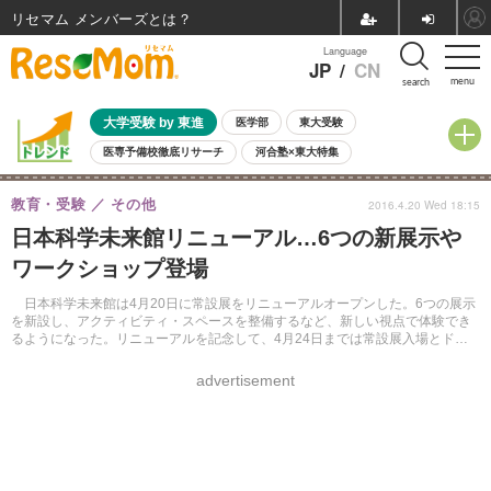
リセマム メンバーズ
Language
JP
/
CN
menu
search
大学受験 by 東進
医学部
東大受験
医専予備校徹底リサーチ
河合塾×東大特集
親子で考える大学選び
高校受験
中学受験
小学校受験
教育・受験
その他
2016.4.20 Wed 18:15
共通テスト
夏休み
8月開催学校説明会・相談会
日本科学未来館リニューアル…6つの新展示や
8月開催イベント・WS
全国公立高校 過去問
人気記事
ワークショップ登場
自由研究教材（小学生向け）
自由研究教材（中学生向け）
ランキング
日本科学未来館は4月20日に常設展をリニューアルオープンした。6つの展示
を新設し、アクティビティ・スペースを整備するなど、新しい視点で体験でき
るようになった。リニューアルを記念して、4月24日までは常設展入場とドー
ムシアターの鑑賞が無料となる。
advertisement