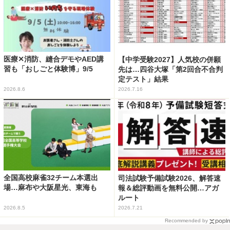
医療✕消防、縫合デモやAED講
【中学受験2027】人気校の併願
習も「おしごと体験博」9/5
先は…四谷大塚「第2回合不合判
定テスト」結果
2026.8.6
2026.7.16
全国高校麻雀32チーム本選出
司法試験予備試験2026、解答速
場…麻布や大阪星光、東海も
報＆総評動画を無料公開…アガ
ルート
2026.8.5
2026.7.21
Recommended by