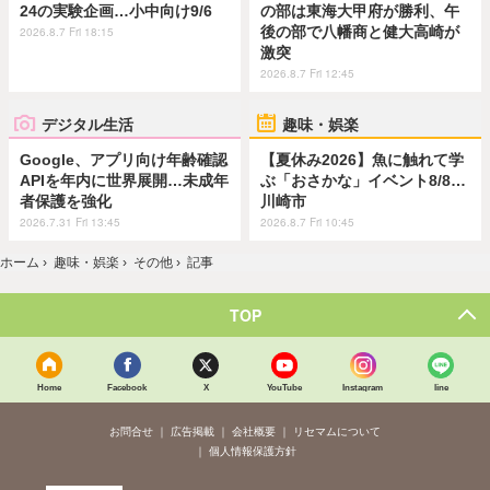
24の実験企画…小中向け9/6
の部は東海大甲府が勝利、午
後の部で八幡商と健大高崎が
2026.8.7 Fri 18:15
激突
2026.8.7 Fri 12:45
デジタル生活
趣味・娯楽
Google、アプリ向け年齢確認
【夏休み2026】魚に触れて学
APIを年内に世界展開…未成年
ぶ「おさかな」イベント8/8…
者保護を強化
川崎市
2026.7.31 Fri 13:45
2026.8.7 Fri 10:45
ホーム
›
趣味・娯楽
›
その他
›
記事
TOP
Home
Facebook
X
YouTube
Instagram
line
お問合せ
広告掲載
会社概要
リセマムについて
個人情報保護方針