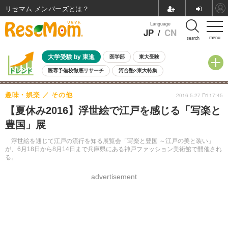
リセマム メンバーズ
Language
JP
/
CN
menu
search
大学受験 by 東進
医学部
東大受験
医専予備校徹底リサーチ
河合塾×東大特集
親子で考える大学選び
高校受験
中学受験
小学校受験
趣味・娯楽
その他
2016.5.27 Fri 17:45
共通テスト
夏休み
8月開催学校説明会・相談会
【夏休み2016】浮世絵で江戸を感じる「写楽と
8月開催イベント・WS
全国公立高校 過去問
人気記事
豊国」展
自由研究教材（小学生向け）
自由研究教材（中学生向け）
ランキング
浮世絵を通じて江戸の流行を知る展覧会「写楽と豊国 ～江戸の美と装い」
が、6月18日から8月14日まで兵庫県にある神戸ファッション美術館で開催され
る。
advertisement