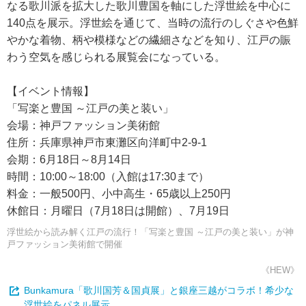
なる歌川派を拡大した歌川豊国を軸にした浮世絵を中心に
140点を展示。浮世絵を通じて、当時の流行のしぐさや色鮮
やかな着物、柄や模様などの繊細さなどを知り、江戸の賑
わう空気を感じられる展覧会になっている。
【イベント情報】
「写楽と豊国 ～江戸の美と装い」
会場：神戸ファッション美術館
住所：兵庫県神戸市東灘区向洋町中2-9-1
会期：6月18日～8月14日
時間：10:00～18:00（入館は17:30まで）
料金：一般500円、小中高生・65歳以上250円
休館日：月曜日（7月18日は開館）、7月19日
浮世絵から読み解く江戸の流行！「写楽と豊国 ～江戸の美と装い」が神
戸ファッション美術館で開催
《HEW》
Bunkamura「歌川国芳＆国貞展」と銀座三越がコラボ！希少な
浮世絵をパネル展示