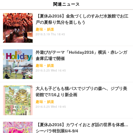
関連ニュース
【夏休み2016】金魚づくしのすみだ水族館でお江
戸の夏祭り気分を楽しもう
趣味・娯楽
2016.5.19 Thu 18:45
外遊びがテーマ「Holiday2016」横浜・赤レンガ
倉庫広場で開催
趣味・娯楽
2016.5.25 Wed 16:45
大人も子どもも猫バスでジブリの森へ、ジブリ美
術館で7/16より新企画
趣味・娯楽
2016.5.25 Wed 19:45
【夏休み2016】カワイイおとぎ話の世界を体感…
シーパラ特別展6/4-9/4