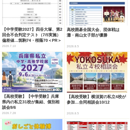
【中学受験2027】四谷大塚、第2
高校囲碁全国大会、団体戦は
回合不合判定テスト（7/5実施）
灘・南山女子部が優勝
偏差値…筑駒74・桜蔭70＜PR＞
2026.7.10
2026.8.5
【高校受験】【中学受験】兵庫
【高校受験】横須賀の私立4校が
県内の私立31校が集結、個別相
参加…合同相談会10/12
談会9/6
2026.7.28
2026.8.5