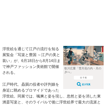
浮世絵を通じて江戸の流行を知る
展覧会「写楽と豊国 ～江戸の美と
装い」が、6月18日から8月14日ま
で神戸ファッション美術館で開催
歌川広重「雪月花の内・月の
される。
夕べ」
全 9 枚
江戸時代、贔屓の役者や評判娘を
拡大写真
身近に眺めるブロマイドであった
浮世絵。同展では、颯爽と姿を現し、忽然と姿を消した東
洲斎写楽と、そのライバルで後に浮世絵界で最大の流派と