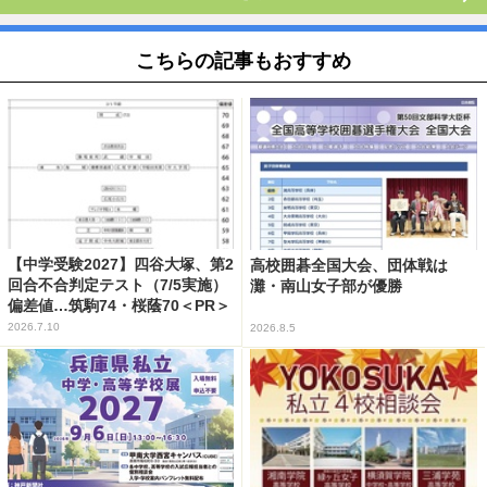
こちらの記事もおすすめ
【中学受験2027】四谷大塚、第2
高校囲碁全国大会、団体戦は
回合不合判定テスト（7/5実施）
灘・南山女子部が優勝
偏差値…筑駒74・桜蔭70＜PR＞
2026.7.10
2026.8.5