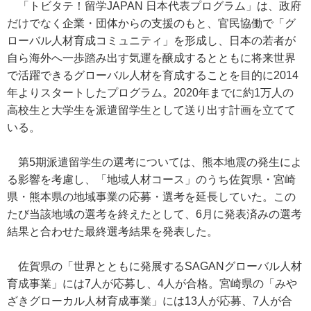
「トビタテ！留学JAPAN 日本代表プログラム」は、政府
だけでなく企業・団体からの支援のもと、官民協働で「グ
ローバル人材育成コミュニティ」を形成し、日本の若者が
自ら海外へ一歩踏み出す気運を醸成するとともに将来世界
で活躍できるグローバル人材を育成することを目的に2014
年よりスタートしたプログラム。2020年までに約1万人の
高校生と大学生を派遣留学生として送り出す計画を立てて
いる。
第5期派遣留学生の選考については、熊本地震の発生によ
る影響を考慮し、「地域人材コース」のうち佐賀県・宮崎
県・熊本県の地域事業の応募・選考を延長していた。この
たび当該地域の選考を終えたとして、6月に発表済みの選考
結果と合わせた最終選考結果を発表した。
佐賀県の「世界とともに発展するSAGANグローバル人材
育成事業」には7人が応募し、4人が合格。宮崎県の「みや
ざきグローカル人材育成事業」には13人が応募、7人が合