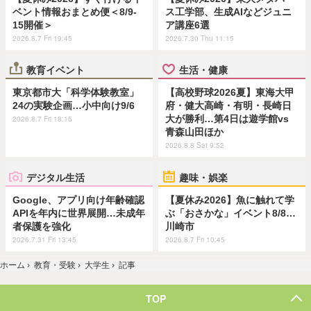
ベント情報おまとめ便＜8/9-
ス工学部、生成AIなどジュニ
15開催＞
ア講座6選
2026.8.7 Fri 19:45
2026.7.30 Thu 11:15
教育イベント
生活・健康
東京都市大「科学体験教室」
【高校野球2026夏】東海大甲
24の実験企画…小中向け9/6
府・健大高崎・有明・長崎日
大が勝利…第4日は遊学館vs
2026.8.7 Fri 18:15
青森山田ほか
2026.8.8 Sat 9:52
デジタル生活
趣味・娯楽
Google、アプリ向け年齢確認
【夏休み2026】魚に触れて学
APIを年内に世界展開…未成年
ぶ「おさかな」イベント8/8…
者保護を強化
川崎市
2026.7.31 Fri 13:45
2026.8.7 Fri 10:45
ホーム
›
教育・受験
›
大学生
›
記事
TOP