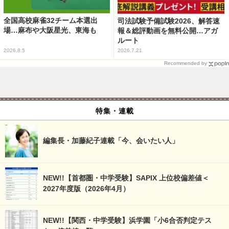
全国高校麻雀32チーム本選出
司法試験予備試験2026、解答速
場…麻布や大阪星光、東海も
報＆総評動画を無料公開…アガ
ルート
2026.8.5
2026.7.21
Recommended by
特集・連載
編集長・加藤紀子連載「今、会いたい人」
NEW!!【首都圏・中学受験】SAPIX 上位校偏差値＜
2027年度版（2026年4月）
NEW!!【関西・中学受験】浜学園「小6合否判定テス