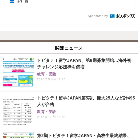
正社員
Sponsored by
関連ニュース
トビタテ！留学JAPAN、第6期募集開始…海外初
チャレンジ応援枠を倍増
教育・受験
2016.7.5 Tue 12:15
トビタテ！留学JAPAN第5期、慶大25人など計495
人が合格
教育・受験
2016.6.17 Fri 18:53
第2期トビタテ！留学JAPAN・高校生最終結果、