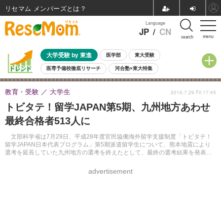
リセマム メンバーズ
Language
JP
/
CN
menu
search
大学受験 by 東進
医学部
東大受験
医専予備校徹底リサーチ
河合塾×東大特集
親子で考える大学選び
高校受験
中学受験
小学校受験
教育・受験
大学生
2016.7.29 Fri 17:45
共通テスト
夏休み
8月開催学校説明会・相談会
トビタテ！留学JAPAN第5期、九州地方あわせ
8月開催イベント・WS
全国公立高校 過去問
人気記事
最終合格者513人に
自由研究教材（小学生向け）
自由研究教材（中学生向け）
ランキング
文部科学省は7月29日、平成28年度官民協働海外留学支援制度「トビタテ！
留学JAPAN日本代表プログラム」第5期派遣留学生について、熊本地震により
選考を延長していた九州地方の選考を終えたとして、最終の選考結果を発表し
た。前回より18人増の513人が選ばれた。
advertisement