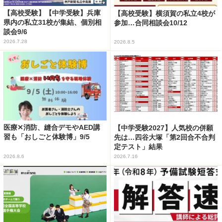
【高校受験】【中学受験】兵庫
【高校受験】横須賀の私立4校が
県内の私立31校が集結、個別相
参加…合同相談会10/12
談会9/6
2026.7.28
2026.8.5
医療✕消防、縫合デモやAED講
【中学受験2027】人気校の併願
習も「おしごと体験博」9/5
先は…四谷大塚「第2回合不合判
定テスト」結果
2026.8.6
2026.7.16