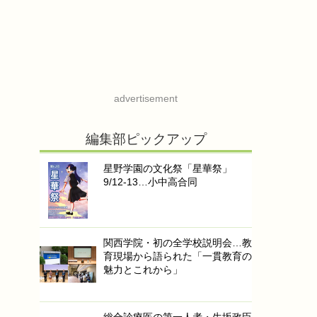
advertisement
編集部ピックアップ
星野学園の文化祭「星華祭」
9/12-13…小中高合同
関西学院・初の全学校説明会…教
育現場から語られた「一貫教育の
魅力とこれから」
総合診療医の第一人者・生坂政臣