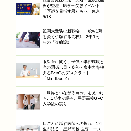
氏が登壇…医学部受験イベント
「医師を目指す君たちへ」東京
9/13
難関大受験の新戦略…一般×推薦
を賢く併願する高校1、2年生か
らの「複線設計」
眼科医に聞く、子供の学習環境と
光の関係…目・姿勢・集中力を整
えるBenQのデスクライト
「MindDuo 2」
「世界とつながる自分」を見つけ
る…1期生が語る、星野高校GFC
入学後の実り
日ごとに増す医師への憧れ…1期
生が語る、星野高校 医専コース