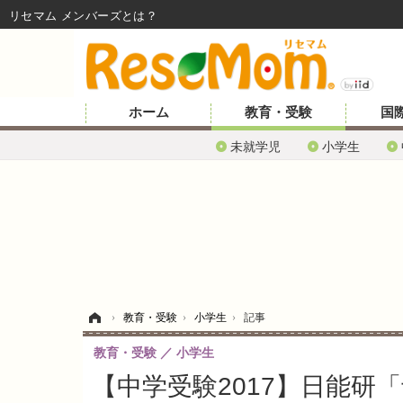
リセマム メンバーズ
ホーム
教育・受験
国
未就学児
小学生
ホーム
›
教育・受験
›
小学生
›
記事
教育・受験
小学生
【中学受験2017】日能研「