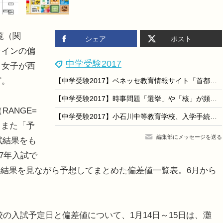
覧（関
シェア
ポスト
ラインの偏
中学受験2017
、女子が西
ど。
【中学受験2017】ベネッセ教育情報サイト「首都圏入試の傾向と分析」
【中学受験2017】時事問題「選挙」や「核」が頻出、朝日小学生新聞調査
ANGE=
【中学受験2017】小石川中等教育学校、入学手続き人員を訂正…繰上げ人数変更で29人
。また「予
編集部にメッセージを送る
試結果をも
7年入試で
結果を見ながら予想してまとめた偏差値一覧表。6月から
の入試予定日と偏差値について、1月14日～15日は、灘