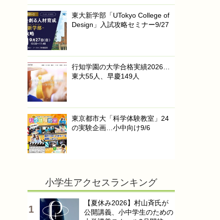
東大新学部「UTokyo College of
Design」入試攻略セミナー9/27
行知学園の大学合格実績2026…
東大55人、早慶149人
東京都市大「科学体験教室」24
の実験企画…小中向け9/6
小学生アクセスランキング
【夏休み2026】村山斉氏が
公開講義、小中学生のための