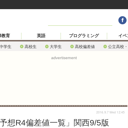
際教育
英語
プログラミング
イベ
中学生
高校生
大学生
高校偏差値
公立高校・
advertisement
2016.9.7 Wed 12:45
予想R4偏差値一覧」関西9/5版