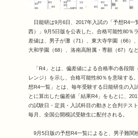
日能研は9月6日、2017年入試の「予想R4一
西）」9月5日版を公表した。合格可能性80％
差値は、男子が灘（71）、東大寺学園（66）
大和学園（68）、洛南高附属・専願（67）な
「R4」とは、偏差値による合格率の各段階（R
レンジ）を示し、合格可能性80％を意味する
想R4一覧」とは、毎年受験する日能研生の入
とに算出した偏差値「結果R4」をもとに、201
の試験日・定員・入試科目の動きと合判テスト
毎月、全国公開模試受験生に配付される。
9月5日版の予想R4一覧によると、男子難関校