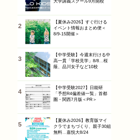
大学講義スクール9月開校
【夏休み2026】すぐ行ける
イベント情報おまとめ便＜
8/9-15開催＞
【中学受験】今週末行ける中
高一貫「学校見学」8/8…桜
蔭、品川女子など10校
【中学受験2027】日能研
「予想R4偏差値一覧」首都
圏・関西7月版＜PR＞
【夏休み2026】教育版マイ
クラでまちづくり、親子30組
無料…嘉悦大8/24