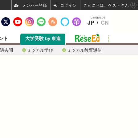
ログイン
こんにちは、ゲストさん
Language
JP
/
CN
ント
大学受験 by 東進
過去問
ミツカル学び
ミツカル教育通信