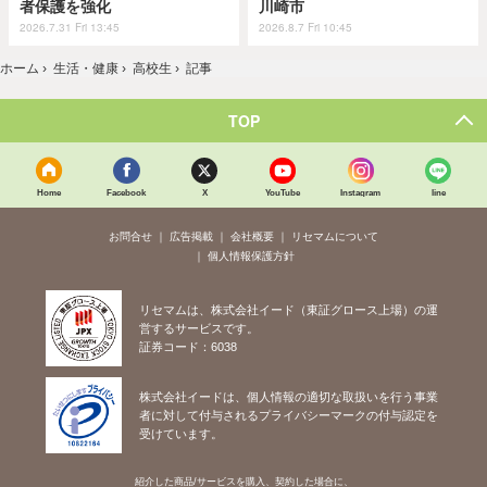
者保護を強化
川崎市
2026.7.31 Fri 13:45
2026.8.7 Fri 10:45
ホーム
›
生活・健康
›
高校生
›
記事
TOP
Home
Facebook
X
YouTube
Instagram
line
お問合せ
広告掲載
会社概要
リセマムについて
個人情報保護方針
リセマムは、株式会社イード（東証グロース上場）の運
営するサービスです。
証券コード：6038
株式会社イードは、個人情報の適切な取扱いを行う事業
者に対して付与されるプライバシーマークの付与認定を
受けています。
紹介した商品/サービスを購入、契約した場合に、