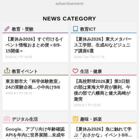
advertisement
NEWS CATEGORY
教育・受験
教育ICT
【夏休み2026】すぐ行けるイ
【夏休み2026】東大メタバー
ベント情報おまとめ便＜8/9-
ス工学部、生成AIなどジュニ
15開催＞
ア講座6選
2026.8.7 Fri 19:45
2026.7.30 Thu 11:15
教育イベント
生活・健康
東京都市大「科学体験教室」
【高校野球2026夏】第3日朝
24の実験企画…小中向け9/6
の部は東海大甲府が勝利、午
後の部で八幡商と健大高崎が
2026.8.7 Fri 18:15
激突
2026.8.7 Fri 12:45
デジタル生活
趣味・娯楽
Google、アプリ向け年齢確認
【夏休み2026】魚に触れて学
APIを年内に世界展開…未成年
ぶ「おさかな」イベント8/8…