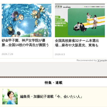
砂金甲子園、神戸女学院が優
全国高校麻雀32チーム本選出
勝…全国14校の中高生が腕競う
場…麻布や大阪星光、東海も
2026.7.29
2026.8.5
Recommended by
特集・連載
編集長・加藤紀子連載「今、会いたい人」