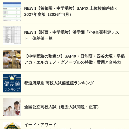
NEW!!【首都圏・中学受験】SAPIX 上位校偏差値＜
2027年度版（2026年4月）
NEW!!【関西・中学受験】浜学園「小6合否判定テス
ト」偏差値一覧
【中学受験の塾選び】SAPIX・日能研・四谷大塚・早稲
アカ・エルカミノ・グノーブルの特徴・費用と合格力
都道府県別 高校入試偏差値ランキング
全国公立高校入試（過去入試問題・正答）
イード・アワード