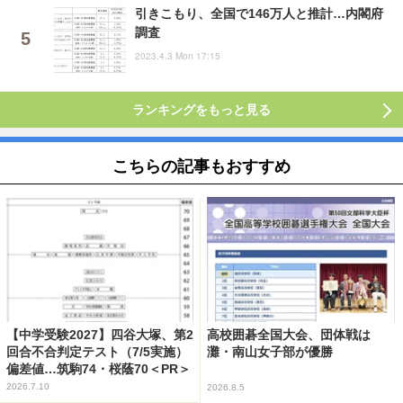
引きこもり、全国で146万人と推計…内閣府
調査
2023.4.3 Mon 17:15
ランキングをもっと見る
こちらの記事もおすすめ
【中学受験2027】四谷大塚、第2
高校囲碁全国大会、団体戦は
回合不合判定テスト（7/5実施）
灘・南山女子部が優勝
偏差値…筑駒74・桜蔭70＜PR＞
2026.7.10
2026.8.5