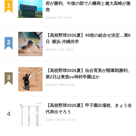
府が勝利、午後の部で八幡商と健大高崎が激
突
2026.8.7 Fri 12:45
【高校野球2026夏】49校の組合せ決定…第6
日 横浜-沖縄尚学
2026.8.1 Sat 18:07
【高校野球2026夏】仙台育英が開幕戦勝利、
第2日は東筑vs神村学園ほか
2026.8.5 Wed 20:32
【高校野球2026夏】甲子園出場校、きょう全
代表出そろう
2026.7.28 Tue 13:15