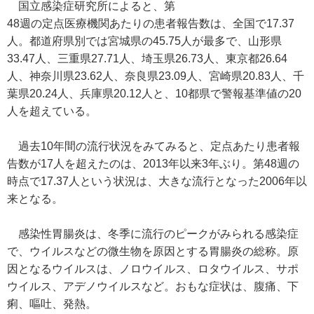
国立感染症研究所によると、第
48週の定点医療機関あたりの患者報告数は、全国で17.37
人。都道府県別では宮城県の45.75人が最多で、山形県
33.47人、三重県27.71人、埼玉県26.73人、東京都26.64
人、神奈川県23.62人、奈良県23.09人、宮崎県20.83人、千
葉県20.24人、兵庫県20.12人と、10都県で警報基準値の20
人を超えている。
過去10年間の流行状況をみてみると、定点あたり患者報
告数が17人を超えたのは、2013年以来3年ぶり。第48週の
時点で17.37人という状況は、大きな流行となった2006年以
来となる。
感染性胃腸炎は、冬季に流行のピークがみられる感染症
で、ウイルスなどの微生物を原因とする胃腸炎の総称。原
因となるウイルスは、ノロウイルス、ロタウイルス、サポ
ウイルス、アデノウイルスなど。おもな症状は、腹痛、下
痢、嘔吐、発熱。