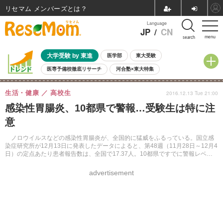
リセマム メンバーズ
Language
JP
/
CN
menu
search
大学受験 by 東進
医学部
東大受験
医専予備校徹底リサーチ
河合塾×東大特集
親子で考える大学選び
高校受験
中学受験
小学校受験
生活・健康
高校生
2016.12.13 Tue 21:00
共通テスト
夏休み
8月開催学校説明会・相談会
感染性胃腸炎、10都県で警報…受験生は特に注
8月開催イベント・WS
全国公立高校 過去問
人気記事
意
自由研究教材（小学生向け）
自由研究教材（中学生向け）
ランキング
ノロウイルスなどの感染性胃腸炎が、全国的に猛威をふるっている。国立感
染症研究所が12月13日に発表したデータによると、第48週（11月28日～12月4
日）の定点あたり患者報告数は、全国で17.37人。10都県ですでに警報レベル
にあり、受験シーズンを前に注意が必要だ。
advertisement