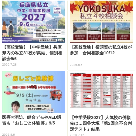
【高校受験】【中学受験】兵庫
【高校受験】横須賀の私立4校が
県内の私立31校が集結、個別相
参加…合同相談会10/12
談会9/6
2026.7.28
2026.8.5
医療✕消防、縫合デモやAED講
【中学受験2027】人気校の併願
習も「おしごと体験博」9/5
先は…四谷大塚「第2回合不合判
定テスト」結果
2026.8.6
2026.7.16