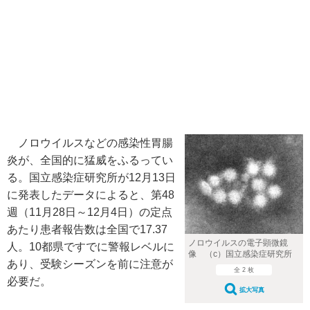
ノロウイルスなどの感染性胃腸
炎が、全国的に猛威をふるってい
る。国立感染症研究所が12月13日
に発表したデータによると、第48
週（11月28日～12月4日）の定点
あたり患者報告数は全国で17.37
ノロウイルスの電子顕微鏡
人。10都県ですでに警報レベルに
像 （c）国立感染症研究所
あり、受験シーズンを前に注意が
全 2 枚
必要だ。
拡大写真