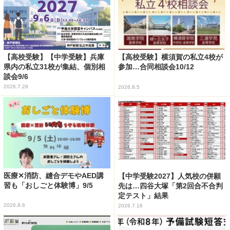
【高校受験】【中学受験】兵庫
【高校受験】横須賀の私立4校が
県内の私立31校が集結、個別相
参加…合同相談会10/12
談会9/6
2026.7.28
2026.8.5
医療✕消防、縫合デモやAED講
【中学受験2027】人気校の併願
習も「おしごと体験博」9/5
先は…四谷大塚「第2回合不合判
定テスト」結果
2026.8.6
2026.7.16