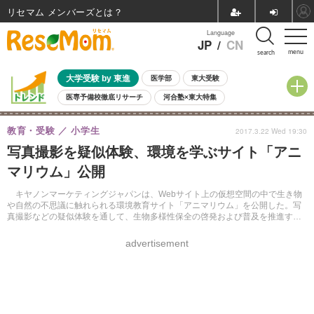
リセマム メンバーズ
Language
JP
/
CN
menu
search
大学受験 by 東進
医学部
東大受験
医専予備校徹底リサーチ
河合塾×東大特集
親子で考える大学選び
高校受験
中学受験
小学校受験
教育・受験
小学生
2017.3.22 Wed 19:30
共通テスト
夏休み
8月開催学校説明会・相談会
写真撮影を疑似体験、環境を学ぶサイト「アニ
8月開催イベント・WS
全国公立高校 過去問
人気記事
マリウム」公開
自由研究教材（小学生向け）
自由研究教材（中学生向け）
ランキング
キヤノンマーケティングジャパンは、Webサイト上の仮想空間の中で生き物
や自然の不思議に触れられる環境教育サイト「アニマリウム」を公開した。写
真撮影などの疑似体験を通して、生物多様性保全の啓発および普及を推進す
る。
advertisement