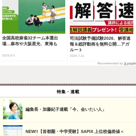
全国高校麻雀32チーム本選出
司法試験予備試験2026、解答速
場…麻布や大阪星光、東海も
報＆総評動画を無料公開…アガ
ルート
2026.8.5
2026.7.21
Recommended by
特集・連載
編集長・加藤紀子連載「今、会いたい人」
NEW!!【首都圏・中学受験】SAPIX 上位校偏差値＜