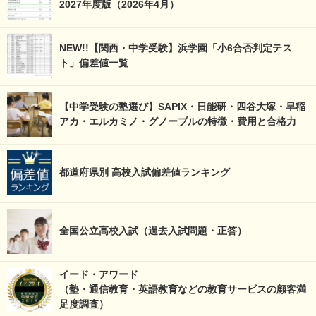
2027年度版（2026年4月）
NEW!!【関西・中学受験】浜学園「小6合否判定テス
ト」偏差値一覧
【中学受験の塾選び】SAPIX・日能研・四谷大塚・早稲
アカ・エルカミノ・グノーブルの特徴・費用と合格力
都道府県別 高校入試偏差値ランキング
全国公立高校入試（過去入試問題・正答）
イード・アワード
（塾・通信教育・英語教育などの教育サービスの顧客満
足度調査）