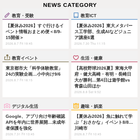
NEWS CATEGORY
教育・受験
教育ICT
【夏休み2026】すぐ行けるイ
【夏休み2026】東大メタバー
ベント情報おまとめ便＜8/9-
ス工学部、生成AIなどジュニ
15開催＞
ア講座6選
2026.8.7 Fri 19:45
2026.7.30 Thu 11:15
教育イベント
生活・健康
東京都市大「科学体験教室」
【高校野球2026夏】東海大甲
24の実験企画…小中向け9/6
府・健大高崎・有明・長崎日
大が勝利…第4日は遊学館vs
2026.8.7 Fri 18:15
青森山田ほか
2026.8.8 Sat 9:52
デジタル生活
趣味・娯楽
Google、アプリ向け年齢確認
【夏休み2026】魚に触れて学
APIを年内に世界展開…未成年
ぶ「おさかな」イベント8/8…
者保護を強化
川崎市
2026.7.31 Fri 13:45
2026.8.7 Fri 10:45