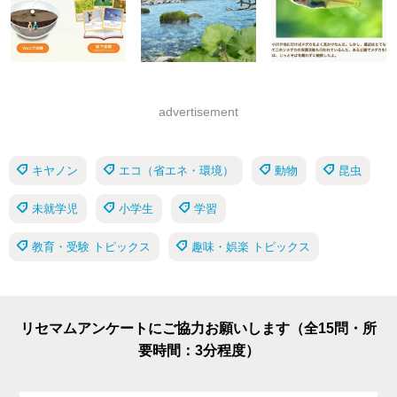
advertisement
キヤノン
エコ（省エネ・環境）
動物
昆虫
未就学児
小学生
学習
教育・受験 トピックス
趣味・娯楽 トピックス
リセマムアンケートにご協力お願いします（全15問・所
要時間：3分程度）