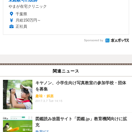
やまが在宅クリニック
千葉県
月給150万円～
正社員
Sponsored by
関連ニュース
キヤノン、小学生向け写真教室の参加学校・団体
を募集
趣味・娯楽
2017.3.7 Tue 14:15
図鑑読み放題サイト「図鑑.jp」教育機関向けに拡
充
教育ICT