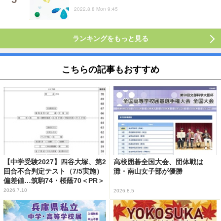
2022.8.8 Mon 9:45
ランキングをもっと見る
こちらの記事もおすすめ
【中学受験2027】四谷大塚、第2
高校囲碁全国大会、団体戦は
回合不合判定テスト（7/5実施）
灘・南山女子部が優勝
偏差値…筑駒74・桜蔭70＜PR＞
2026.7.10
2026.8.5