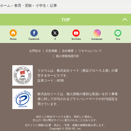
ホーム
›
教育・受験
›
小学生
›
記事
TOP
Home
Facebook
X
YouTube
Instagram
line
お問合せ
広告掲載
会社概要
リセマムについて
個人情報保護方針
リセマムは、株式会社イード（東証グロース上場）の運
営するサービスです。
証券コード：6038
株式会社イードは、個人情報の適切な取扱いを行う事業
者に対して付与されるプライバシーマークの付与認定を
受けています。
紹介した商品/サービスを購入、契約した場合に、
売上の一部が弊社サイトに還元されることがあります。
当サイトに掲載の記事・見出し・写真・画像の無断転載を禁じます。
Copyright © 2026 IID, Inc.