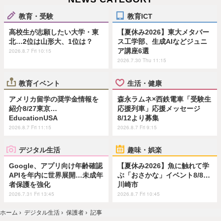
教育・受験
教育ICT
高校生が志願したい大学・東
【夏休み2026】東大メタバー
北…2位は山形大、1位は？
ス工学部、生成AIなどジュニ
ア講座6選
2026.8.7 Fri 10:15
2026.7.30 Thu 11:15
教育イベント
生活・健康
アメリカ留学の奨学金情報を
森永ラムネ×西鉄電車「受験生
紹介8/27東京…
応援列車」応援メッセージ
EducationUSA
8/12より募集
2026.8.7 Fri 11:15
2026.8.7 Fri 9:15
デジタル生活
趣味・娯楽
Google、アプリ向け年齢確認
【夏休み2026】魚に触れて学
APIを年内に世界展開…未成年
ぶ「おさかな」イベント8/8…
者保護を強化
川崎市
2026.7.31 Fri 13:45
2026.8.7 Fri 10:45
ホーム
›
デジタル生活
›
保護者
›
記事