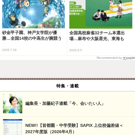
砂金甲子園、神戸女学院が優
全国高校麻雀32チーム本選出
勝…全国14校の中高生が腕競う
場…麻布や大阪星光、東海も
2026.7.29
2026.8.5
Recommended by
特集・連載
編集長・加藤紀子連載「今、会いたい人」
NEW!!【首都圏・中学受験】SAPIX 上位校偏差値＜
2027年度版（2026年4月）