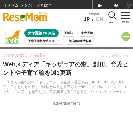
リセマム メンバーズ
Language
JP
/
CN
menu
search
大学受験 by 東進
医学部
東大受験
医専予備校徹底リサーチ
河合塾×東大特集
親子で考える大学選び
高校受験
中学受験
小学校受験
デジタル生活
保護者
2017.8.10 Thu 14:45
共通テスト
夏休み
8月開催学校説明会・相談会
Webメディア「キッザニアの窓」創刊、育児ヒ
8月開催イベント・WS
全国公立高校 過去問
人気記事
ントや子育て論を週1更新
自由研究教材（小学生向け）
自由研究教材（中学生向け）
ランキング
子どもが主役の街「キッザニア」の企画・運営を行うKCJ GROUPは8月9
日、子どもたちの新しい体験と成長を見守るキッザニア初のWebメディア「キ
ッザニアの窓」を創刊した。更新頻度は週1回を予定、パソコンやスマートフォ
ンで閲覧できる。
advertisement