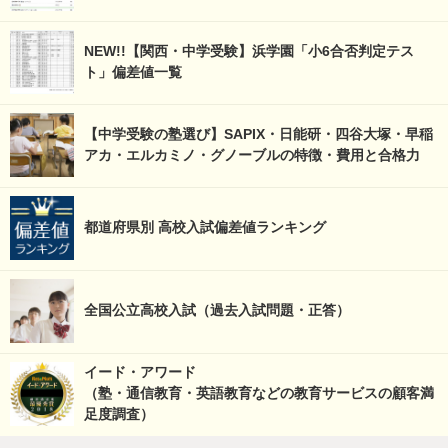
NEW!!【関西・中学受験】浜学園「小6合否判定テス
ト」偏差値一覧
【中学受験の塾選び】SAPIX・日能研・四谷大塚・早稲
アカ・エルカミノ・グノーブルの特徴・費用と合格力
都道府県別 高校入試偏差値ランキング
全国公立高校入試（過去入試問題・正答）
イード・アワード
（塾・通信教育・英語教育などの教育サービスの顧客満
足度調査）