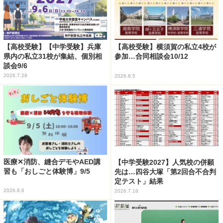
【高校受験】【中学受験】兵庫
【高校受験】横須賀の私立4校が
県内の私立31校が集結、個別相
参加…合同相談会10/12
談会9/6
2026.7.28
2026.8.5
医療✕消防、縫合デモやAED講
【中学受験2027】人気校の併願
習も「おしごと体験博」9/5
先は…四谷大塚「第2回合不合判
定テスト」結果
2026.8.6
2026.7.16