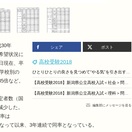
30年
シェア
ポスト
路希望状況に
高校受験2018
5日現在、卒
。学校別の
ひとりひとりの良さを見つめて“やる気”を引き出すスクールIE
35倍など。
【高校受験2018】新潟県公立高校入試＜社会＞問題・正答
【高校受験2018】新潟県公立高校入試＜理科＞問題・正答
定者数（国
編集部にメッセージを送る
人減少した。
望率は
2％となって以来、3年連続で同率となっている。