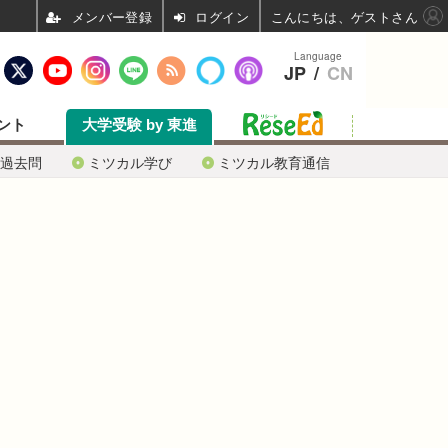
ログイン
こんにちは、ゲストさん
Language
JP
/
CN
ント
大学受験 by 東進
過去問
ミツカル学び
ミツカル教育通信