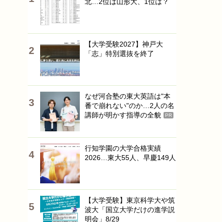
北…2位は山形大、1位は？
【大学受験2027】神戸大
「志」特別選抜を終了
なぜ河合塾の東大英語は"本
番で崩れない"のか…2人の名
講師が明かす指導の全貌
PR
行知学園の大学合格実績
2026…東大55人、早慶149人
【大学受験】東京科学大や筑
波大「国立大学だけの進学説
明会」8/29