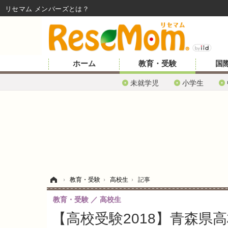
リセマム メンバーズ
ホーム
教育・受験
国
未就学児
小学生
ホーム
›
教育・受験
›
高校生
›
記事
教育・受験
高校生
【高校受験2018】青森県