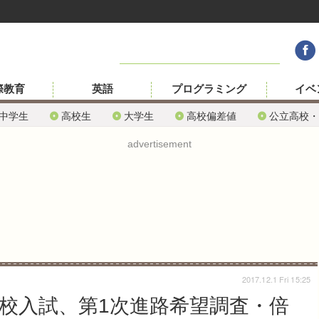
際教育
英語
プログラミング
イベ
中学生
高校生
大学生
高校偏差値
公立高校・
advertisement
2017.12.1 Fri 15:25
高校入試、第1次進路希望調査・倍