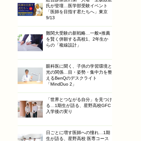
氏が登壇…医学部受験イベント
「医師を目指す君たちへ」東京
9/13
難関大受験の新戦略…一般×推薦
を賢く併願する高校1、2年生か
らの「複線設計」
眼科医に聞く、子供の学習環境と
光の関係…目・姿勢・集中力を整
えるBenQのデスクライト
「MindDuo 2」
「世界とつながる自分」を見つけ
る…1期生が語る、星野高校GFC
入学後の実り
日ごとに増す医師への憧れ…1期
生が語る、星野高校 医専コース