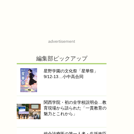
advertisement
編集部ピックアップ
星野学園の文化祭「星華祭」
9/12-13…小中高合同
関西学院・初の全学校説明会…教
育現場から語られた「一貫教育の
魅力とこれから」
総合診療医の第一人者・生坂政臣