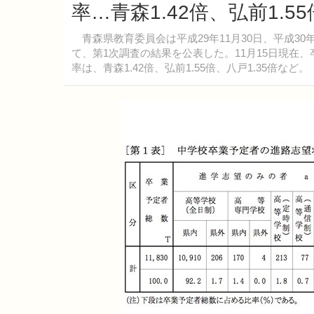
率…青森1.42倍、弘前1.5
青森県教育委員会は平成29年11月30日、平成30
て、第1次調査の結果を公表した。11月15日現在、卒
率は、青森1.42倍、弘前1.55倍、八戸1.35倍など。