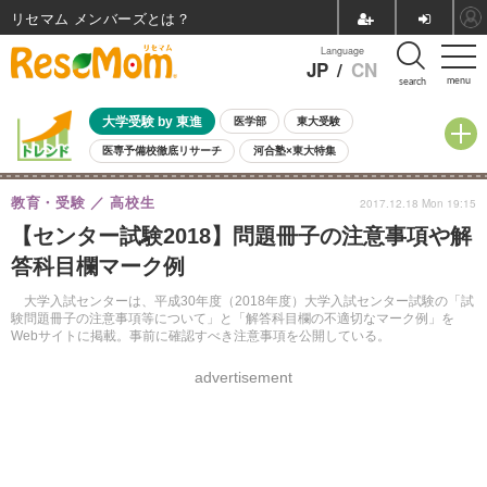
リセマム メンバーズ
Language
JP
/
CN
menu
search
大学受験 by 東進
医学部
東大受験
医専予備校徹底リサーチ
河合塾×東大特集
親子で考える大学選び
高校受験
中学受験
小学校受験
教育・受験
高校生
2017.12.18 Mon 19:15
共通テスト
夏休み
8月開催学校説明会・相談会
【センター試験2018】問題冊子の注意事項や解
8月開催イベント・WS
全国公立高校 過去問
人気記事
答科目欄マーク例
自由研究教材（小学生向け）
自由研究教材（中学生向け）
ランキング
大学入試センターは、平成30年度（2018年度）大学入試センター試験の「試
験問題冊子の注意事項等について」と「解答科目欄の不適切なマーク例」を
Webサイトに掲載。事前に確認すべき注意事項を公開している。
advertisement