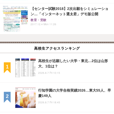
【センター試験2018】2次出願をシミュレーショ
ン…「インターネット選太君」デモ版公開
教育・受験
2017.12.4 Mon 11:26
高校生アクセスランキング
高校生が志願したい大学・東北…2位は山形
大、1位は？
2026.8.7 Fri 10:15
行知学園の大学合格実績2026…東大55人、早
慶149人
2026.8.7 Fri 18:45