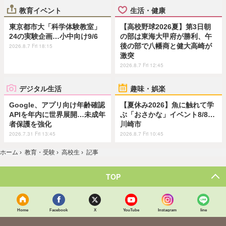
教育イベント
生活・健康
東京都市大「科学体験教室」
【高校野球2026夏】第3日朝
24の実験企画…小中向け9/6
の部は東海大甲府が勝利、午
後の部で八幡商と健大高崎が
2026.8.7 Fri 18:15
激突
2026.8.7 Fri 12:45
デジタル生活
趣味・娯楽
Google、アプリ向け年齢確認
【夏休み2026】魚に触れて学
APIを年内に世界展開…未成年
ぶ「おさかな」イベント8/8…
者保護を強化
川崎市
2026.7.31 Fri 13:45
2026.8.7 Fri 10:45
ホーム
›
教育・受験
›
高校生
›
記事
TOP
Home
Facebook
X
YouTube
Instagram
line