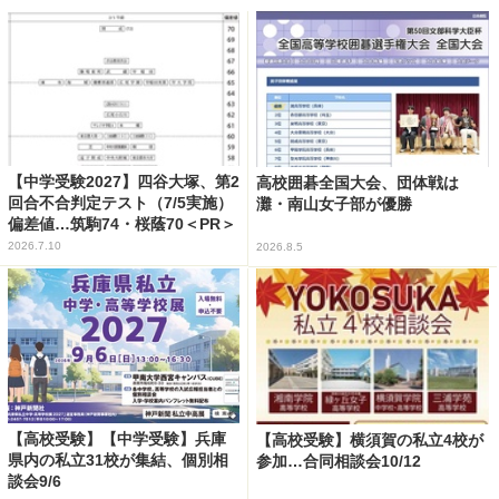
【中学受験2027】四谷大塚、第2
高校囲碁全国大会、団体戦は
回合不合判定テスト（7/5実施）
灘・南山女子部が優勝
偏差値…筑駒74・桜蔭70＜PR＞
2026.7.10
2026.8.5
【高校受験】【中学受験】兵庫
【高校受験】横須賀の私立4校が
県内の私立31校が集結、個別相
参加…合同相談会10/12
談会9/6