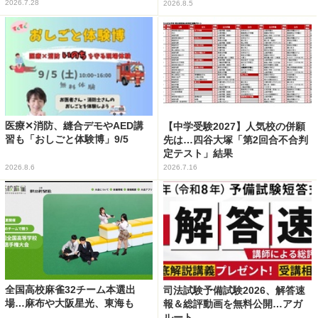
2026.7.28
2026.8.5
医療✕消防、縫合デモやAED講
【中学受験2027】人気校の併願
習も「おしごと体験博」9/5
先は…四谷大塚「第2回合不合判
定テスト」結果
2026.8.6
2026.7.16
全国高校麻雀32チーム本選出
司法試験予備試験2026、解答速
場…麻布や大阪星光、東海も
報＆総評動画を無料公開…アガ
ルート