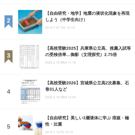
【自由研究・地学】地震の液状化現象を再現
しよう（中学生向け）
2018.7.24 Tue 10:15
【高校受験2025】兵庫県公立高、推薦入試等
の受検倍率…御影（文理探究）2.75倍
2025.2.19 Wed 17:15
【高校受験2026】宮城県公立高2次募集、石
巻31人など
2026.3.18 Wed 12:45
【自由研究】美しい3層液体に学ぶ 溶媒・極
性・比重
2019.7.19 Fri 15:15