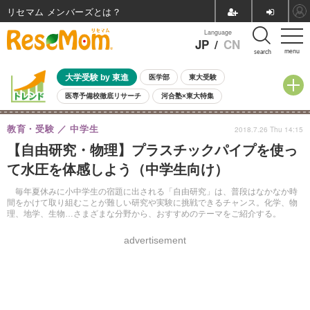
リセマム メンバーズ
Language
JP
/
CN
menu
search
大学受験 by 東進
医学部
東大受験
医専予備校徹底リサーチ
河合塾×東大特集
親子で考える大学選び
高校受験
中学受験
小学校受験
教育・受験
中学生
2018.7.26 Thu 14:15
共通テスト
夏休み
8月開催学校説明会・相談会
【自由研究・物理】プラスチックパイプを使っ
8月開催イベント・WS
全国公立高校 過去問
人気記事
て水圧を体感しよう（中学生向け）
自由研究教材（小学生向け）
自由研究教材（中学生向け）
ランキング
毎年夏休みに小中学生の宿題に出される「自由研究」は、普段はなかなか時
間をかけて取り組むことが難しい研究や実験に挑戦できるチャンス。化学、物
理、地学、生物…さまざまな分野から、おすすめのテーマをご紹介する。
advertisement