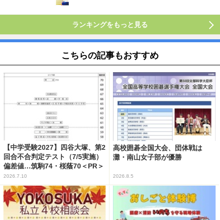
ランキングをもっと見る
こちらの記事もおすすめ
【中学受験2027】四谷大塚、第2
高校囲碁全国大会、団体戦は
回合不合判定テスト（7/5実施）
灘・南山女子部が優勝
偏差値…筑駒74・桜蔭70＜PR＞
2026.7.10
2026.8.5