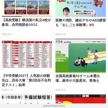
【高校受験】横須賀の私立4校が
医療✕消防、縫合デモやAED講習
参加…合同相談会10/12
も「おしごと体験博」9/5
2026.8.5
2026.8.6
【中学受験2027】人気校の併願
全国高校麻雀32チーム本選出
先は…四谷大塚「第2回合不合判
場…麻布や大阪星光、東海も
定テスト」結果
2026.7.16
2026.8.5
advertisement