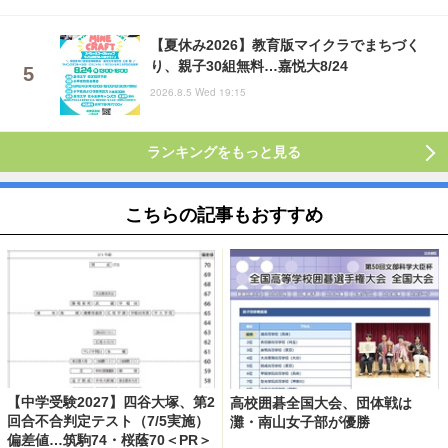
【夏休み2026】教育版マイクラでまちづく
り、親子30組無料…嘉悦大8/24
2026.8.5 Wed 19:15
ランキングをもっと見る
こちらの記事もおすすめ
【中学受験2027】四谷大塚、第2
高校囲碁全国大会、団体戦は
回合不合判定テスト（7/5実施）
灘・南山女子部が優勝
偏差値…筑駒74・桜蔭70＜PR＞