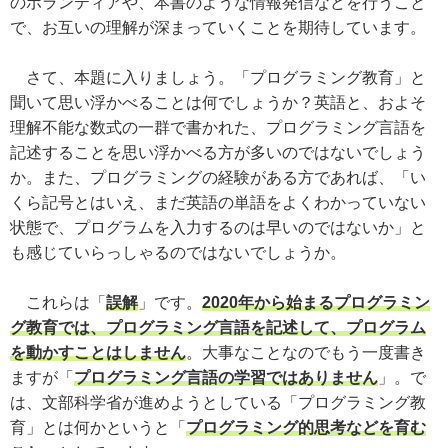
のボランティアや、本書のような情報発信などを行うこと
で、お互いの理解が深まっていくことを期待しています。
さて、本題に入りましょう。「プログラミング教育」と
聞いて思い浮かべることは何でしょうか？英語と、およそ
理解不能な数式の一群で書かれた、プログラミング言語を
記述することを思い浮かべる方が多いのではないでしょう
か。また、プログラミングの経験がある方であれば、「い
くら記号とはいえ、まだ英語の単語をよくわかっていない
状態で、プログラムを入力するのは早いのではないか」と
も感じていらっしゃるのではないでしょうか。
これらは「
誤解
」です。
2020年から始まるプログラミン
グ教育では、プログラミング言語を記述して、プログラム
を動かすことはしません
。大事なことなのでもう一度書き
ますが「
プログラミング言語の学習ではありません
」。で
は、文部科学省が進めようとしている「プログラミング教
育」とは何かというと「
プログラミング的思考などを育む