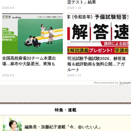
定テスト」結果
2026.8.6
2026.7.16
全国高校麻雀32チーム本選出
司法試験予備試験2026、解答速
場…麻布や大阪星光、東海も
報＆総評動画を無料公開…アガ
ルート
2026.8.5
2026.7.21
Recommended by
特集・連載
編集長・加藤紀子連載「今、会いたい人」