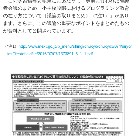
この学習指導要領策定にあたって、事前に行われた有識
者会議のまとめ「小学校段階におけるプログラミング教育
の在り方について（議論の取りまとめ）（*注1）」があり
ます。さらに、この議論の重要なポイントをまとめたもの
が資料として公開されています。
（*注1）
http://www.mext.go.jp/b_menu/shingi/chukyo/chukyo3/074/siryo/
__icsFiles/afieldfile/2016/07/07/1373891_5_1_1.pdf