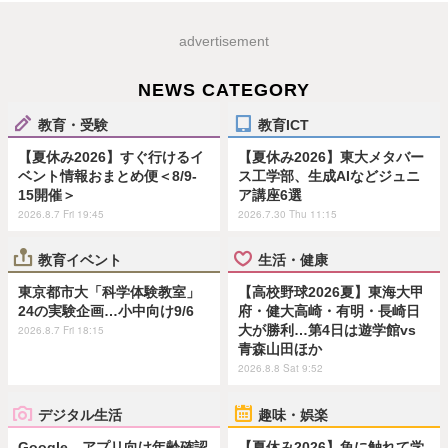
advertisement
NEWS CATEGORY
教育・受験
教育ICT
【夏休み2026】すぐ行けるイ
【夏休み2026】東大メタバー
ベント情報おまとめ便＜8/9-
ス工学部、生成AIなどジュニ
15開催＞
ア講座6選
2026.8.7 Fri 19:45
2026.7.30 Thu 11:15
教育イベント
生活・健康
東京都市大「科学体験教室」
【高校野球2026夏】東海大甲
24の実験企画…小中向け9/6
府・健大高崎・有明・長崎日
大が勝利…第4日は遊学館vs
2026.8.7 Fri 18:15
青森山田ほか
2026.8.8 Sat 9:52
デジタル生活
趣味・娯楽
Google、アプリ向け年齢確認
【夏休み2026】魚に触れて学