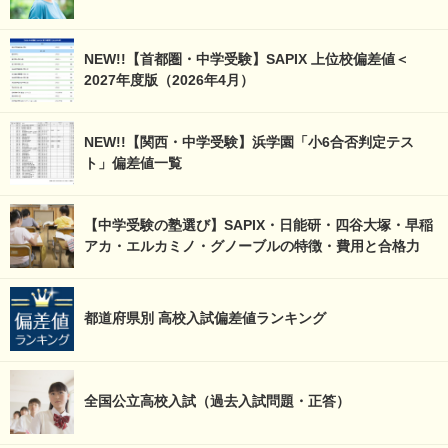
NEW!!【首都圏・中学受験】SAPIX 上位校偏差値＜
2027年度版（2026年4月）
NEW!!【関西・中学受験】浜学園「小6合否判定テス
ト」偏差値一覧
【中学受験の塾選び】SAPIX・日能研・四谷大塚・早稲
アカ・エルカミノ・グノーブルの特徴・費用と合格力
都道府県別 高校入試偏差値ランキング
全国公立高校入試（過去入試問題・正答）