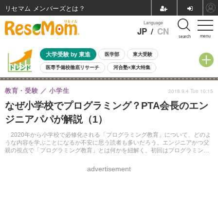
リセマム メンバーズ
Language
JP
/
CN
menu
search
大学受験 by 東進
医学部
東大受験
医専予備校徹底リサーチ
河合塾×東大特集
親子で考える大学選び
高校受験
中学受験
小学校受験
教育・受験
小学生
2018.9.4 Tue 10:15
共通テスト
夏休み
8月開催学校説明会・相談会
なぜ小学校でプログラミング？PTA会長のエン
8月開催イベント・WS
全国公立高校 過去問
人気記事
ジニアパパが解説（1）
自由研究教材（小学生向け）
自由研究教材（中学生向け）
ランキング
2020年から小学校で必修化される「プログラミング教育」について、どのよ
うな内容を学ぶことになるか不安に思う読者も多いだろう。エンジニアかつ父
親の視点で「プログラミング教育」とは何かを紐解く。初回はプログラミング
教育の概要について説明する。
advertisement