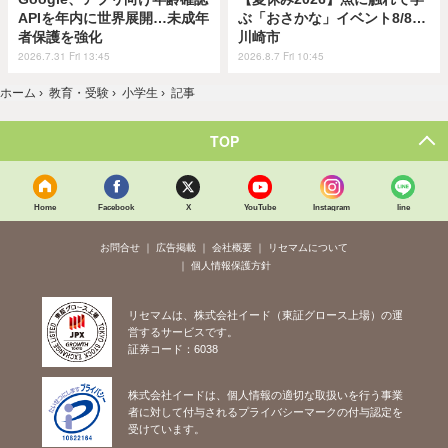
APIを年内に世界展開…未成年
ぶ「おさかな」イベント8/8…
者保護を強化
川崎市
2026.7.31 Fri 13:45
2026.8.7 Fri 10:45
ホーム
›
教育・受験
›
小学生
›
記事
TOP
Home
Facebook
X
YouTube
Instagram
line
お問合せ
広告掲載
会社概要
リセマムについて
個人情報保護方針
リセマムは、株式会社イード（東証グロース上場）の運
営するサービスです。
証券コード：6038
株式会社イードは、個人情報の適切な取扱いを行う事業
者に対して付与されるプライバシーマークの付与認定を
受けています。