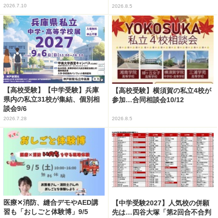
2026.7.10
2026.8.5
【高校受験】【中学受験】兵庫
【高校受験】横須賀の私立4校が
県内の私立31校が集結、個別相
参加…合同相談会10/12
談会9/6
2026.7.28
2026.8.5
医療✕消防、縫合デモやAED講
【中学受験2027】人気校の併願
習も「おしごと体験博」9/5
先は…四谷大塚「第2回合不合判