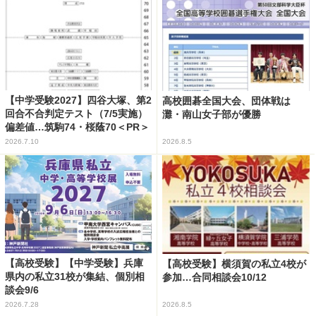
【中学受験2027】四谷大塚、第2
高校囲碁全国大会、団体戦は
回合不合判定テスト（7/5実施）
灘・南山女子部が優勝
偏差値…筑駒74・桜蔭70＜PR＞
2026.7.10
2026.8.5
【高校受験】【中学受験】兵庫
【高校受験】横須賀の私立4校が
県内の私立31校が集結、個別相
参加…合同相談会10/12
談会9/6
2026.7.28
2026.8.5