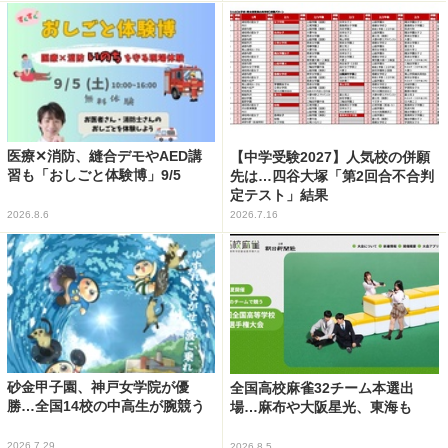
医療✕消防、縫合デモやAED講
【中学受験2027】人気校の併願
習も「おしごと体験博」9/5
先は…四谷大塚「第2回合不合判
定テスト」結果
2026.8.6
2026.7.16
砂金甲子園、神戸女学院が優
全国高校麻雀32チーム本選出
勝…全国14校の中高生が腕競う
場…麻布や大阪星光、東海も
2026.7.29
2026.8.5