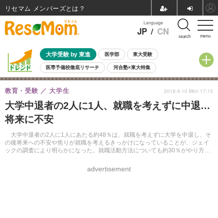
リセマム メンバーズ
Language
JP
/
CN
menu
search
大学受験 by 東進
医学部
東大受験
医専予備校徹底リサーチ
河合塾×東大特集
親子で考える大学選び
高校受験
中学受験
小学校受験
教育・受験
大学生
2018.9.10 Mon 17:15
共通テスト
夏休み
8月開催学校説明会・相談会
大学中退者の2人に1人、就職を考えずに中退…
8月開催イベント・WS
全国公立高校 過去問
人気記事
将来に不安
自由研究教材（小学生向け）
自由研究教材（中学生向け）
ランキング
大学中退者の2人に1人にあたる約48％は、就職を考えずに大学を中退し、そ
の後将来への不安や焦りが就職を考えるきっかけになっていることが、ジェイ
ックの調査により明らかになった。就職活動方法についても約30％がやり方が
わからないと回答した。
advertisement