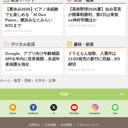
【夏休み2026】ピアノ未経験
【高校野球2026夏】仙台育英
でも楽しめる「AI Duo
が開幕戦勝利、第2日は東筑
Piano」横浜みなとみらい
vs神村学園ほか
8/31まで
2026.8.5 Wed 20:32
2026.8.6 Thu 19:45
デジタル生活
趣味・娯楽
Google、アプリ向け年齢確認
ドラえもん短歌、入選作は
APIを年内に世界展開…未成年
11/20発売の新刊に収録…9/3
者保護を強化
締切
2026.7.31 Fri 13:45
2026.8.6 Thu 15:15
ホーム
›
教育・受験
›
大学生
›
記事
TOP
Home
Facebook
X
YouTube
Instagram
line
お問合せ
広告掲載
会社概要
リセマムについて