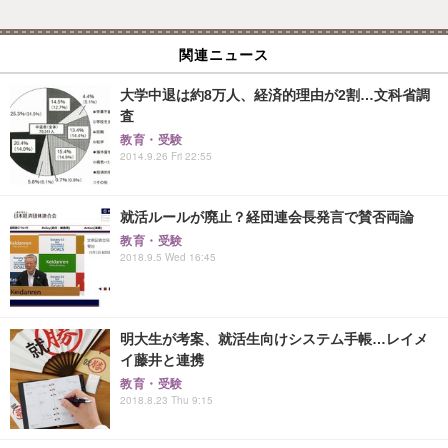
関連ニュース
大学中退は約8万人、経済的理由が2割…文科省調
査
教育・受験
2014.9.26 Fri 22:55
就活ルールが廃止？経団連会長発言で賛否両論
教育・受験
2018.9.5 Wed 16:45
明大生が考案、就活生向けシステム手帳…レイメ
イ藤井と連携
教育・受験
2018.8.23 Thu 9:15