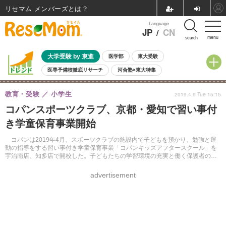
リセマム メンバーズ
Language
JP
/
CN
menu
search
大学受験 by 東進
医学部
東大受験
医専予備校徹底リサーチ
河合塾×東大特集
親子で考える大学選び
高校受験
中学受験
小学校受験
教育・受験
小学生
2019.4.9 Tue 15:15
共通テスト
夏休み
8月開催学校説明会・相談会
コパンスポーツクラブ、京都・愛知で習い事付
8月開催イベント・WS
全国公立高校 過去問
人気記事
き学童保育事業開始
自由研究教材（小学生向け）
自由研究教材（中学生向け）
ランキング
コパンは2019年4月、スポーツクラブの施設内で子どもを預かり、勉強と運
動の指導をする習い事付き学童保育事業「コパンキッズアフタースクール」を
宇治南店、知多店で開校した。子どもたちの学習環境の充実と働く保護者の負
担軽減を図る。
advertisement