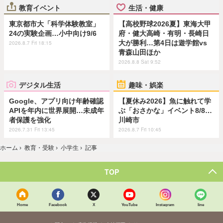
教育イベント
生活・健康
東京都市大「科学体験教室」
【高校野球2026夏】東海大甲
24の実験企画…小中向け9/6
府・健大高崎・有明・長崎日
大が勝利…第4日は遊学館vs
2026.8.7 Fri 18:15
青森山田ほか
2026.8.8 Sat 9:52
デジタル生活
趣味・娯楽
Google、アプリ向け年齢確認
【夏休み2026】魚に触れて学
APIを年内に世界展開…未成年
ぶ「おさかな」イベント8/8…
者保護を強化
川崎市
2026.7.31 Fri 13:45
2026.8.7 Fri 10:45
ホーム
›
教育・受験
›
小学生
›
記事
TOP
Home
Facebook
X
YouTube
Instagram
line