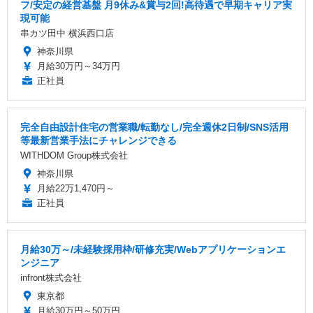
フ/安定の経営基盤 月9休み&賞与2回!高待遇で早期キャリア実
現可能
串カツ田中 横浜西口店
神奈川県
月給30万円～34万円
正社員
完全自由設計住宅の営業職/転勤なし/完全週休2日制/SNS活用
等最新営業手法にチャレンジできる
WITHDOM Group株式会社
神奈川県
月給22万1,470円～
正社員
月給30万～/未経験採用枠/研修充実/Webアプリケーションエ
ンジニア
infront株式会社
東京都
月給30万円～50万円