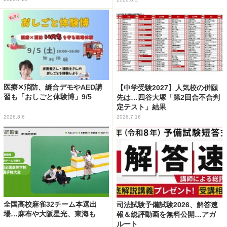
医療✕消防、縫合デモやAED講
【中学受験2027】人気校の併願
習も「おしごと体験博」9/5
先は…四谷大塚「第2回合不合判
定テスト」結果
2026.8.6
2026.7.16
全国高校麻雀32チーム本選出
司法試験予備試験2026、解答速
場…麻布や大阪星光、東海も
報＆総評動画を無料公開…アガ
ルート