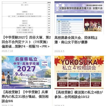
【中学受験2027】四谷大塚、第2
高校囲碁全国大会、団体戦は
回合不合判定テスト（7/5実施）
灘・南山女子部が優勝
偏差値…筑駒74・桜蔭70＜PR＞
2026.7.10
2026.8.5
【高校受験】【中学受験】兵庫
【高校受験】横須賀の私立4校が
県内の私立31校が集結、個別相
参加…合同相談会10/12
談会9/6
2026.7.28
2026.8.5