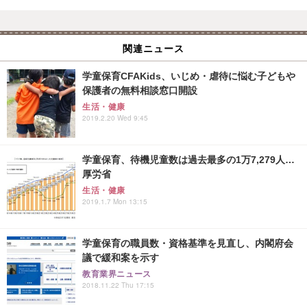
関連ニュース
学童保育CFAKids、いじめ・虐待に悩む子どもや
保護者の無料相談窓口開設
生活・健康
2019.2.20 Wed 9:45
学童保育、待機児童数は過去最多の1万7,279人…
厚労省
生活・健康
2019.1.7 Mon 13:15
学童保育の職員数・資格基準を見直し、内閣府会
議で緩和案を示す
教育業界ニュース
2018.11.22 Thu 17:15