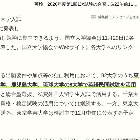
英検、2026年度第1回1次試験の合否…6/22午前11時より順次公開
編集部にメッセージを送る
大学入試
に発表し
消し勉学に集中できるよう、国立大学協会は11月29日に各
表した。国立大学協会のWebサイトに各大学へのリンク一
る出願要件や加点等の独自利用において、82大学のうち
東
学、鹿児島大学、琉球大学の6大学で英語民間試験を活用
）と総合型選抜、私費外国人留学生入試で活用する。千葉大
の資格・検定試験の活用については継続する。一方、東京大
見送る。東京学芸大学は検討中で12月中旬に公表する予定