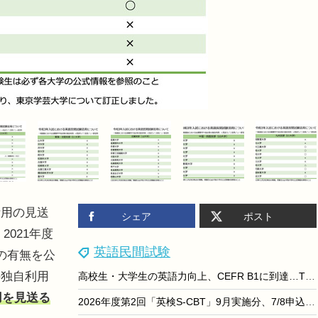
用の見送
シェア
ポスト
2021年度
英語民間試験
の有無を公
の独自利用
高校生・大学生の英語力向上、CEFR B1に到達…TOEFL
用を見送る
2026年度第2回「英検S-CBT」9月実施分、7/8申込開始