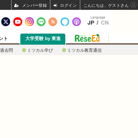
ログイン
こんにちは、ゲストさん
Language
JP
/
CN
ント
大学受験 by 東進
過去問
ミツカル学び
ミツカル教育通信