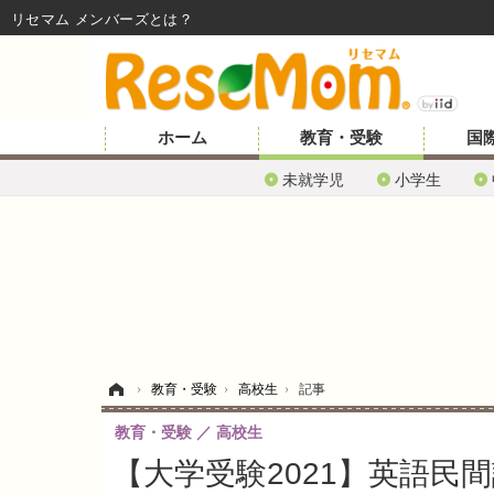
リセマム メンバーズ
ホーム
教育・受験
国
未就学児
小学生
ホーム
›
教育・受験
›
高校生
›
記事
教育・受験
高校生
【大学受験2021】英語民