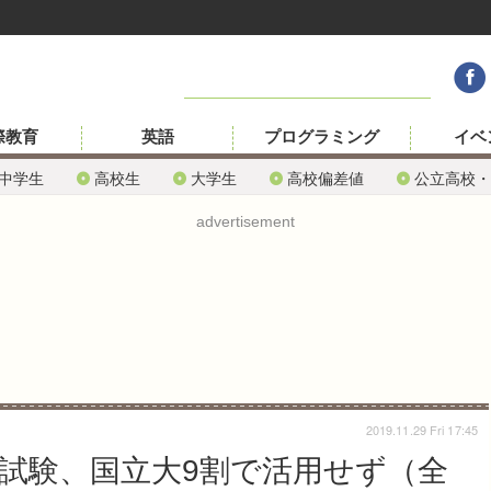
際教育
英語
プログラミング
イベ
中学生
高校生
大学生
高校偏差値
公立高校・
advertisement
2019.11.29 Fri 17:45
間試験、国立大9割で活用せず（全