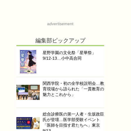
advertisement
編集部ピックアップ
星野学園の文化祭「星華祭」
9/12-13…小中高合同
関西学院・初の全学校説明会…教
育現場から語られた「一貫教育の
魅力とこれから」
総合診療医の第一人者・生坂政臣
氏が登壇…医学部受験イベント
「医師を目指す君たちへ」東京
9/13