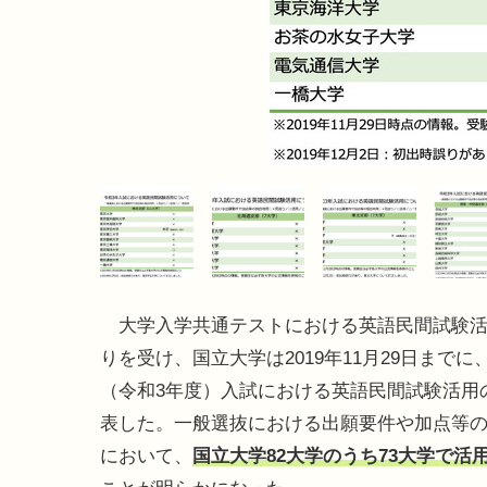
大学入学共通テストにおける英語民間試験活
りを受け、国立大学は2019年11月29日までに、
（令和3年度）入試における英語民間試験活用
表した。一般選抜における出願要件や加点等
において、
国立大学82大学のうち73大学で活