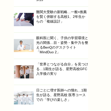
難関大受験の新戦略…一般×推薦
を賢く併願する高校1、2年生か
らの「複線設計」
眼科医に聞く、子供の学習環境と
光の関係…目・姿勢・集中力を整
えるBenQのデスクライト
「MindDuo 2」
「世界とつながる自分」を見つけ
る…1期生が語る、星野高校GFC
入学後の実り
日ごとに増す医師への憧れ…1期
生が語る、星野高校 医専コース
での「学びの楽しさ」