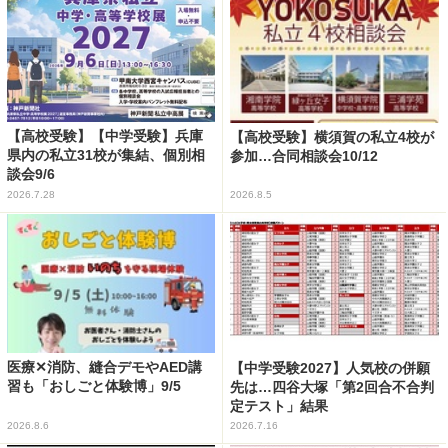
【高校受験】【中学受験】兵庫
【高校受験】横須賀の私立4校が
県内の私立31校が集結、個別相
参加…合同相談会10/12
談会9/6
2026.7.28
2026.8.5
医療✕消防、縫合デモやAED講
【中学受験2027】人気校の併願
習も「おしごと体験博」9/5
先は…四谷大塚「第2回合不合判
定テスト」結果
2026.8.6
2026.7.16