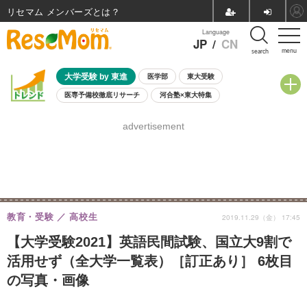
リセマム メンバーズ
Language
JP
/
CN
menu
search
大学受験 by 東進
医学部
東大受験
医専予備校徹底リサーチ
河合塾×東大特集
親子で考える大学選び
高校受験
中学受験
小学校受験
advertisement
共通テスト
夏休み
8月開催学校説明会・相談会
8月開催イベント・WS
全国公立高校 過去問
人気記事
自由研究教材（小学生向け）
自由研究教材（中学生向け）
ランキング
教育・受験
高校生
2019.11.29（金） 17:45
【大学受験2021】英語民間試験、国立大9割で
活用せず（全大学一覧表）［訂正あり］ 6枚目
の写真・画像