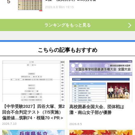
2026.6.8 Mon 19:15
ランキングをもっと見る
こちらの記事もおすすめ
【中学受験2027】四谷大塚、第2
高校囲碁全国大会、団体戦は
回合不合判定テスト（7/5実施）
灘・南山女子部が優勝
偏差値…筑駒74・桜蔭70＜PR＞
2026.7.10
2026.8.5