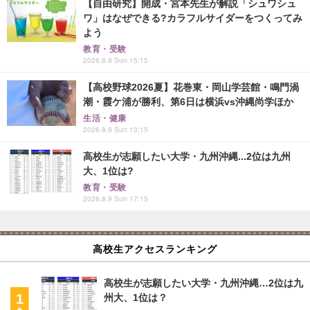
【自由研究】開成・宮本先生が解説「シュワシュ
ワ」はなぜできる?カラフルサイダーをつくってみ
よう
教育・受験
2026.8.9 Sun 15:15
【高校野球2026夏】花巻東・岡山学芸館・鳴門渦
潮・霞ケ浦が勝利、第6日は横浜vs沖縄尚学ほか
生活・健康
2026.8.9 Sun 13:15
高校生が志願したい大学・九州沖縄...2位は九州
大、1位は?
教育・受験
2026.8.9 Sun 17:15
高校生アクセスランキング
高校生が志願したい大学・九州沖縄…2位は九
州大、1位は？