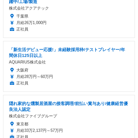
躍中/工場/製造
株式会社アクアテック
千葉県
月給26万1,000円
正社員
「新生活デビュー応援!」未経験採用枠/テストプレイヤー/年
間休日125日以上
AQUARIUS株式会社
大阪府
月給28万円～60万円
正社員
隠れ家的な燻製居酒屋の接客調理/前払い賞与あり/健康経営優
良法人認定
株式会社ファイブグループ
東京都
月給33万2,137円～57万円
正社員