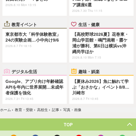
ア講座6選
2026.8.10 Mon 13:15
2026.7.30 Thu 11:15
教育イベント
生活・健康
東京都市大「科学体験教室」
【高校野球2026夏】花巻東・
24の実験企画…小中向け9/6
岡山学芸館・鳴門渦潮・霞ケ
浦が勝利、第6日は横浜vs沖
2026.8.7 Fri 18:15
縄尚学ほか
2026.8.10 Mon 7:15
デジタル生活
趣味・娯楽
Google、アプリ向け年齢確認
【夏休み2026】魚に触れて学
APIを年内に世界展開…未成年
ぶ「おさかな」イベント8/8…
者保護を強化
川崎市
2026.7.31 Fri 13:45
2026.8.7 Fri 10:45
ホーム
›
教育・受験
›
高校生
›
記事
›
写真・画像
TOP