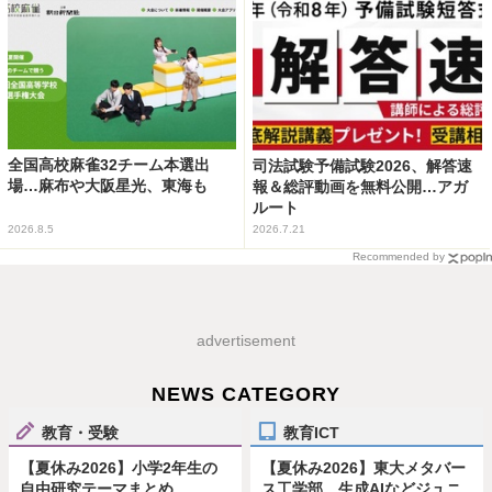
全国高校麻雀32チーム本選出
司法試験予備試験2026、解答速
場…麻布や大阪星光、東海も
報＆総評動画を無料公開…アガ
ルート
2026.8.5
2026.7.21
Recommended by
advertisement
NEWS CATEGORY
教育・受験
教育ICT
【夏休み2026】小学2年生の
【夏休み2026】東大メタバー
自由研究テーマまとめ
ス工学部、生成AIなどジュニ