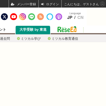
ログイン
こんにちは、ゲストさん
Language
JP
/
CN
ント
大学受験 by 東進
過去問
ミツカル学び
ミツカル教育通信