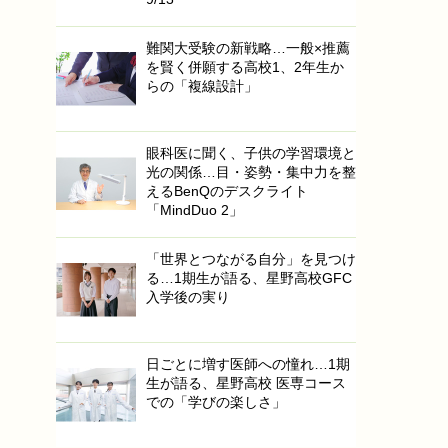
難関大受験の新戦略…一般×推薦
を賢く併願する高校1、2年生か
らの「複線設計」
眼科医に聞く、子供の学習環境と
光の関係…目・姿勢・集中力を整
えるBenQのデスクライト
「MindDuo 2」
「世界とつながる自分」を見つけ
る…1期生が語る、星野高校GFC
入学後の実り
日ごとに増す医師への憧れ…1期
生が語る、星野高校 医専コース
での「学びの楽しさ」