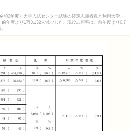
度（令和2年度）大学入試センター試験の確定志願者数と利用大学・
、前年度より1万9,132人減少した。現役志願率は、前年度より0.7
校。