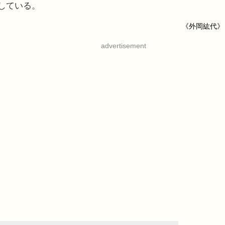
定している。
《外岡紘代》
advertisement