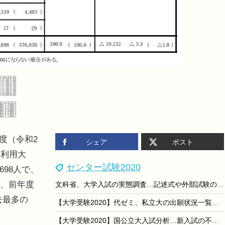
年度（令和2
シェア
ポスト
と利用大
センター試験2020
698人で、
は、前年度
文科省、大学入試の実態調査…記述式や外部試験の活用状況
去最多の
【大学受験2020】代ゼミ、私立大の出願状況一覧を公開
【大学受験2020】国公立大入試分析…新入試の不安から超安全志向