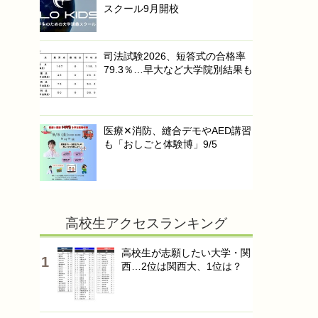
スクール9月開校
司法試験2026、短答式の合格率
79.3％…早大など大学院別結果も
医療✕消防、縫合デモやAED講習
も「おしごと体験博」9/5
高校生アクセスランキング
高校生が志願したい大学・関
西…2位は関西大、1位は？