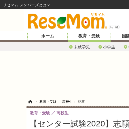
リセマム メンバーズ
ホーム
教育・受験
国
未就学児
小学生
ホーム
›
教育・受験
›
高校生
›
記事
教育・受験
高校生
【センター試験2020】志願