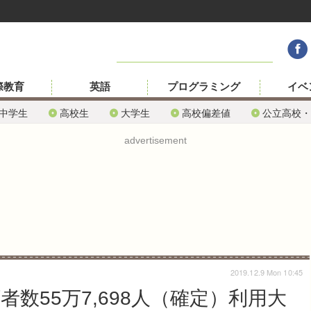
際教育
英語
プログラミング
イベ
中学生
高校生
大学生
高校偏差値
公立高校・
advertisement
2019.12.9 Mon 10:45
者数55万7,698人（確定）利用大