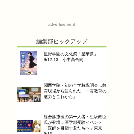
advertisement
編集部ピックアップ
星野学園の文化祭「星華祭」
9/12-13…小中高合同
関西学院・初の全学校説明会…教
育現場から語られた「一貫教育の
魅力とこれから」
総合診療医の第一人者・生坂政臣
氏が登壇…医学部受験イベント
「医師を目指す君たちへ」東京
9/13