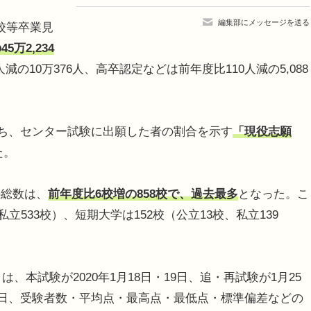
編集部にメッセージを送る
校等卒業見
45万2,234
減の10万376人、高卒認定などは前年度比110人減の5,088
うち、センター試験に出願した者の割合を示す
「現役志願
た。
総数は、
前年度比6校増の858校で、過去最多
となった。こ
私立533校）、短期大学は152校（公立13校、私立139
、本試験が2020年1月18日・19日、追・再試験が1月25
24日、受験者数・平均点・最高点・最低点・標準偏差などの