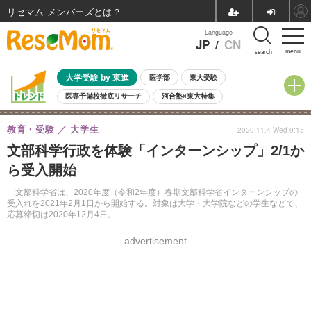
リセマム メンバーズ
Language
JP
/
CN
menu
search
大学受験 by 東進
医学部
東大受験
医専予備校徹底リサーチ
河合塾×東大特集
親子で考える大学選び
高校受験
中学受験
小学校受験
教育・受験
大学生
2020.11.4 Wed 9:15
共通テスト
夏休み
8月開催学校説明会・相談会
文部科学行政を体験「インターンシップ」2/1か
8月開催イベント・WS
全国公立高校 過去問
人気記事
ら受入開始
自由研究教材（小学生向け）
自由研究教材（中学生向け）
ランキング
文部科学省は、2020年度（令和2年度）春期文部科学省インターンシップの
受入れを2021年2月1日から開始する。対象は大学・大学院などの学生などで、
応募締切は2020年12月4日。
advertisement