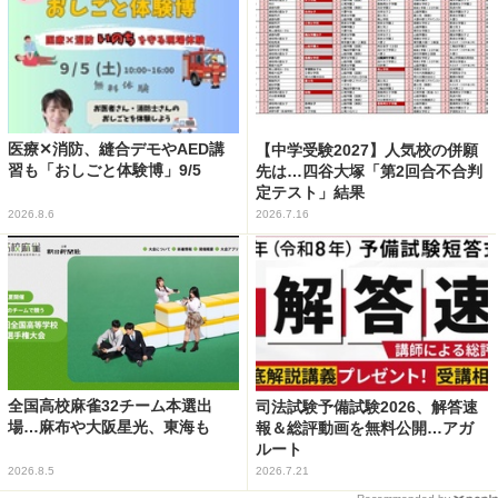
医療✕消防、縫合デモやAED講
【中学受験2027】人気校の併願
習も「おしごと体験博」9/5
先は…四谷大塚「第2回合不合判
定テスト」結果
2026.8.6
2026.7.16
全国高校麻雀32チーム本選出
司法試験予備試験2026、解答速
場…麻布や大阪星光、東海も
報＆総評動画を無料公開…アガ
ルート
2026.8.5
2026.7.21