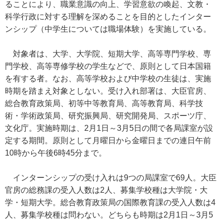
ることにより、職業意識の向上、学習意欲の喚起、文教・
科学行政に対する理解を深めることを目的としたインター
ンシップ（中学生については職場体験）を実施している。
対象者は、大学、大学院、短期大学、高等専門学校、専
門学校、高等専修学校の学生などで、原則として日本国籍
を有する者。なお、高等学校および中学校の生徒は、実施
時期を踏まえ対象としない。受け入れ部署は、大臣官房、
総合教育政策局、初等中等教育局、高等教育局、科学技
術・学術政策局、研究振興局、研究開発局、スポーツ庁、
文化庁。実施時期は、2月1日～3月5日の間で各局課室が設
定する期間。原則として月曜日から金曜日までの連日午前
10時から午後6時45分まで。
インターンシップの受け入れは9つの局課室で69人。大臣
官房の総務課の受入人数は2人、募集学校種は大学院・大
学・短期大学。総合教育政策局の国際教育課の受入人数は4
人、募集学校種は問わない。どちらも時期は2月1日～3月5