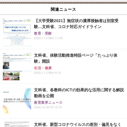
関連ニュース
【大学受験2021】無症状の濃厚接触者は別室受
験…文科省、コロナ対応ガイドライン
教育・受験
2020.11.2 Mon 11:45
文科省、体験活動推進特設ページ「たっぷり体
験」開設
生活・健康
2020.11.2 Mon 9:15
文科省、各教科のICTの効果的な活用に関する解説
動画を公開
教育業界ニュース
2020.10.30 Fri 10:15
文科省、新型コロナウイルスの差別・偏見をなく