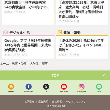
東京都市大「科学体験教室」
【高校野球2026夏】東海大甲
24の実験企画…小中向け9/6
府・健大高崎・有明・長崎日
大が勝利…第4日は遊学館vs
2026.8.7 Fri 18:15
青森山田ほか
2026.8.8 Sat 9:52
デジタル生活
趣味・娯楽
Google、アプリ向け年齢確認
【夏休み2026】魚に触れて学
APIを年内に世界展開…未成年
ぶ「おさかな」イベント8/8…
者保護を強化
川崎市
2026.7.31 Fri 13:45
2026.8.7 Fri 10:45
ホーム
›
教育・受験
›
大学生
›
記事
TOP
Home
Facebook
X
YouTube
Instagram
line
お問合せ
広告掲載
会社概要
リセマムについて
個人情報保護方針