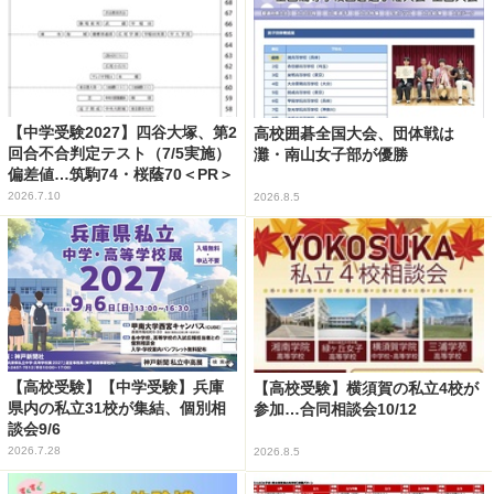
【中学受験2027】四谷大塚、第2
高校囲碁全国大会、団体戦は
回合不合判定テスト（7/5実施）
灘・南山女子部が優勝
偏差値…筑駒74・桜蔭70＜PR＞
2026.7.10
2026.8.5
【高校受験】【中学受験】兵庫
【高校受験】横須賀の私立4校が
県内の私立31校が集結、個別相
参加…合同相談会10/12
談会9/6
2026.7.28
2026.8.5