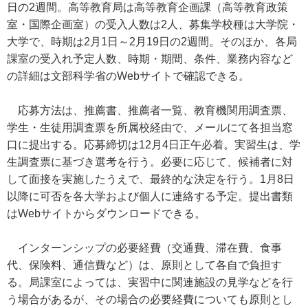
日の2週間。高等教育局は高等教育企画課（高等教育政策
室・国際企画室）の受入人数は2人、募集学校種は大学院・
大学で、時期は2月1日～2月19日の2週間。そのほか、各局
課室の受入れ予定人数、時期・期間、条件、業務内容など
の詳細は文部科学省のWebサイトで確認できる。
応募方法は、推薦書、推薦者一覧、教育機関用調査票、
学生・生徒用調査票を所属校経由で、メールにて各担当窓
口に提出する。応募締切は12月4日正午必着。実習生は、学
生調査票に基づき選考を行う。必要に応じて、候補者に対
して面接を実施したうえで、最終的な決定を行う。1月8日
以降に可否を各大学および個人に連絡する予定。提出書類
はWebサイトからダウンロードできる。
インターンシップの必要経費（交通費、滞在費、食事
代、保険料、通信費など）は、原則として各自で負担す
る。局課室によっては、実習中に関連施設の見学などを行
う場合があるが、その場合の必要経費についても原則とし