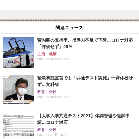
関連ニュース
菅内閣の支持率、指導力不足で下降…コロナ対応
「評価せず」48％
生活・健康
2020.11.30 Mon 13:45
緊急事態宣言でも「共通テスト実施」一斉休校せ
ず…文科省
教育・受験
2020.11.30 Mon 10:45
【大学入学共通テスト2021】体調管理や追試申
請…コロナ対応
教育・受験
2020.11.27 Fri 18:15