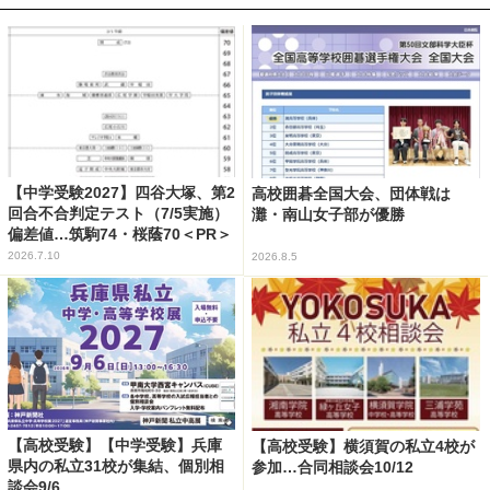
【中学受験2027】四谷大塚、第2
高校囲碁全国大会、団体戦は
回合不合判定テスト（7/5実施）
灘・南山女子部が優勝
偏差値…筑駒74・桜蔭70＜PR＞
2026.7.10
2026.8.5
【高校受験】【中学受験】兵庫
【高校受験】横須賀の私立4校が
県内の私立31校が集結、個別相
参加…合同相談会10/12
談会9/6