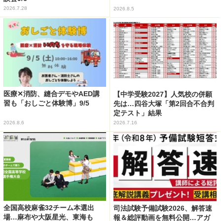
2026.7.28
2026.8.5
医療✕消防、縫合デモやAED講
【中学受験2027】人気校の併願
習も「おしごと体験博」9/5
先は…四谷大塚「第2回合不合判
定テスト」結果
2026.8.6
2026.7.16
全国高校麻雀32チーム本選出
司法試験予備試験2026、解答速
場…麻布や大阪星光、東海も
報＆総評動画を無料公開…アガ