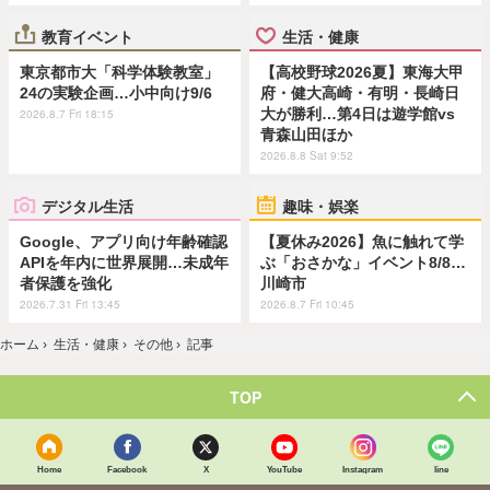
教育イベント
生活・健康
東京都市大「科学体験教室」
【高校野球2026夏】東海大甲
24の実験企画…小中向け9/6
府・健大高崎・有明・長崎日
大が勝利…第4日は遊学館vs
2026.8.7 Fri 18:15
青森山田ほか
2026.8.8 Sat 9:52
デジタル生活
趣味・娯楽
Google、アプリ向け年齢確認
【夏休み2026】魚に触れて学
APIを年内に世界展開…未成年
ぶ「おさかな」イベント8/8…
者保護を強化
川崎市
2026.7.31 Fri 13:45
2026.8.7 Fri 10:45
ホーム
›
生活・健康
›
その他
›
記事
TOP
Home
Facebook
X
YouTube
Instagram
line