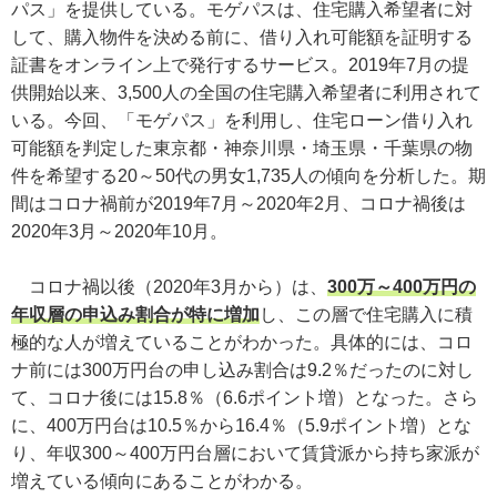
パス」を提供している。モゲパスは、住宅購入希望者に対
して、購入物件を決める前に、借り入れ可能額を証明する
証書をオンライン上で発行するサービス。2019年7月の提
供開始以来、3,500人の全国の住宅購入希望者に利用されて
いる。今回、「モゲパス」を利用し、住宅ローン借り入れ
可能額を判定した東京都・神奈川県・埼玉県・千葉県の物
件を希望する20～50代の男女1,735人の傾向を分析した。期
間はコロナ禍前が2019年7月～2020年2月、コロナ禍後は
2020年3月～2020年10月。
コロナ禍以後（2020年3月から）は、
300万～400万円の
年収層の申込み割合が特に増加
し、この層で住宅購入に積
極的な人が増えていることがわかった。具体的には、コロ
ナ前には300万円台の申し込み割合は9.2％だったのに対し
て、コロナ後には15.8％（6.6ポイント増）となった。さら
に、400万円台は10.5％から16.4％（5.9ポイント増）とな
り、年収300～400万円台層において賃貸派から持ち家派が
増えている傾向にあることがわかる。