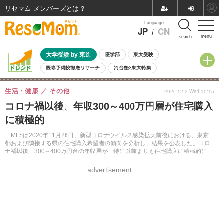
リセマム メンバーズ
Language
JP
/
CN
menu
search
大学受験 by 東進
医学部
東大受験
医専予備校徹底リサーチ
河合塾×東大特集
親子で考える大学選び
高校受験
中学受験
小学校受験
生活・健康
その他
2020.12.2 Wed 10:15
共通テスト
夏休み
8月開催学校説明会・相談会
コロナ禍以後、年収300～400万円層が住宅購入
8月開催イベント・WS
全国公立高校 過去問
人気記事
に積極的
自由研究教材（小学生向け）
自由研究教材（中学生向け）
ランキング
MFSは2020年11月26日、新型コロナウイルス感染拡大前後における、東京
都および隣接する県の住宅購入希望者の傾向を分析し、結果を公表した。コロ
ナ禍以後、300～400万円台の年収層が、特に以前よりも住宅購入に積極的にな
っていることがわかった。
advertisement