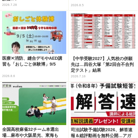
2026.7.28
2026.8.5
医療✕消防、縫合デモやAED講
【中学受験2027】人気校の併願
習も「おしごと体験博」9/5
先は…四谷大塚「第2回合不合判
定テスト」結果
2026.8.6
2026.7.16
全国高校麻雀32チーム本選出
司法試験予備試験2026、解答速
場…麻布や大阪星光、東海も
報＆総評動画を無料公開…アガ