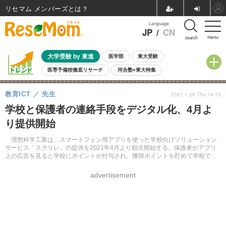
リセマム メンバーズ
Language
JP
/
CN
menu
search
大学受験 by 東進
医学部
東大受験
医専予備校徹底リサーチ
河合塾×東大特集
親子で考える大学選び
高校受験
中学受験
小学校受験
教育ICT
先生
2021.1.28 Thu 14:15
共通テスト
夏休み
8月開催学校説明会・相談会
学校と保護者の連絡手段をデジタル化、4月よ
8月開催イベント・WS
全国公立高校 過去問
人気記事
り提供開始
自由研究教材（小学生向け）
自由研究教材（中学生向け）
ランキング
理想科学工業は、スマートフォン用アプリを使った学校向けソリューション
サービス「スクリレ」の提供を2021年4月より順次開始する。保護者がアプリ
上の広告を見ると学校にポイントが付与され、獲得ポイントを貯めて学校で使
う事務用品などに交換できる。
advertisement