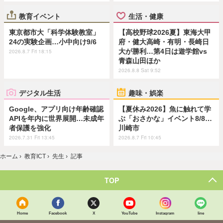
教育イベント
生活・健康
東京都市大「科学体験教室」
【高校野球2026夏】東海大甲
24の実験企画…小中向け9/6
府・健大高崎・有明・長崎日
大が勝利…第4日は遊学館vs
2026.8.7 Fri 18:15
青森山田ほか
2026.8.8 Sat 9:52
デジタル生活
趣味・娯楽
Google、アプリ向け年齢確認
【夏休み2026】魚に触れて学
APIを年内に世界展開…未成年
ぶ「おさかな」イベント8/8…
者保護を強化
川崎市
2026.7.31 Fri 13:45
2026.8.7 Fri 10:45
ホーム
›
教育ICT
›
先生
›
記事
TOP
Home
Facebook
X
YouTube
Instagram
line