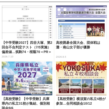
【中学受験2027】四谷大塚、第2
高校囲碁全国大会、団体戦は
回合不合判定テスト（7/5実施）
灘・南山女子部が優勝
偏差値…筑駒74・桜蔭70＜PR＞
2026.7.10
2026.8.5
【高校受験】【中学受験】兵庫
【高校受験】横須賀の私立4校が
県内の私立31校が集結、個別相
参加…合同相談会10/12
談会9/6