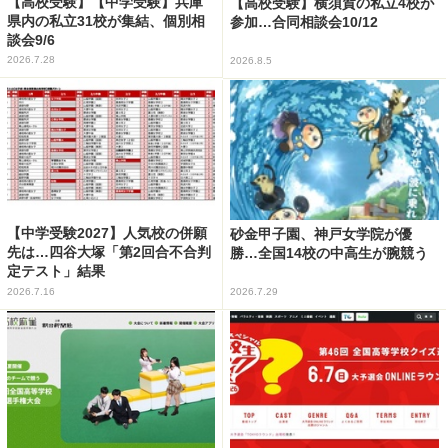
【高校受験】【中学受験】兵庫
【高校受験】横須賀の私立4校が
県内の私立31校が集結、個別相
参加…合同相談会10/12
談会9/6
2026.7.28
2026.8.5
【中学受験2027】人気校の併願
砂金甲子園、神戸女学院が優
先は…四谷大塚「第2回合不合判
勝…全国14校の中高生が腕競う
定テスト」結果
2026.7.16
2026.7.29