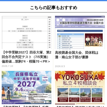
こちらの記事もおすすめ
【中学受験2027】四谷大塚、第2
高校囲碁全国大会、団体戦は
回合不合判定テスト（7/5実施）
灘・南山女子部が優勝
偏差値…筑駒74・桜蔭70＜PR＞
2026.7.10
2026.8.5