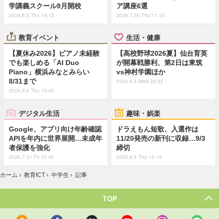
学講義スクール9月開校
ア講座6選
2026.8.6 Thu 19:15
2026.7.30 Thu 11:15
教育イベント
生活・健康
【夏休み2026】ピアノ未経験
【高校野球2026夏】仙台育英
でも楽しめる「AI Duo
が開幕戦勝利、第2日は東筑
Piano」横浜みなとみらい
vs神村学園ほか
8/31まで
2026.8.5 Wed 20:32
2026.8.6 Thu 19:45
デジタル生活
趣味・娯楽
Google、アプリ向け年齢確認
ドラえもん短歌、入選作は
APIを年内に世界展開…未成年
11/20発売の新刊に収録…9/3
者保護を強化
締切
2026.7.31 Fri 13:45
2026.8.6 Thu 15:15
ホーム
›
教育ICT
›
中学生
›
記事
TOP