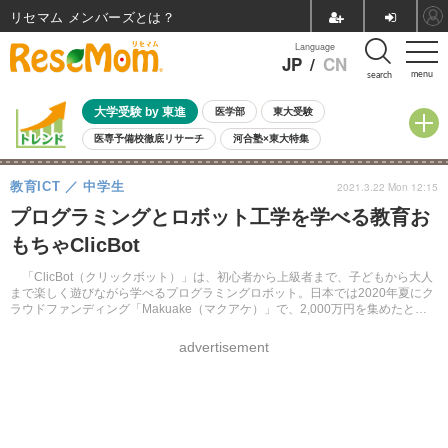
リセマム メンバーズ
Language
JP
/
CN
menu
search
大学受験 by 東進
医学部
東大受験
医専予備校徹底リサーチ
河合塾×東大特集
親子で考える大学選び
高校受験
中学受験
小学校受験
教育ICT
中学生
2021.3.22 Mon 12:15
共通テスト
夏休み
8月開催学校説明会・相談会
プログラミングとロボット工学を学べる教育お
8月開催イベント・WS
全国公立高校 過去問
人気記事
もちゃClicBot
自由研究教材（小学生向け）
自由研究教材（中学生向け）
ランキング
「ClicBot（クリックボット）」は、初心者から上級者まで、子どもから大人
まで楽しく遊びながら学べるプログラミングロボット。日本では2020年夏にク
ラウドファンディング「Makuake（マクアケ）」で、2,000万円を集めたとい
う。公式オンラインショップなどで発売している。
advertisement