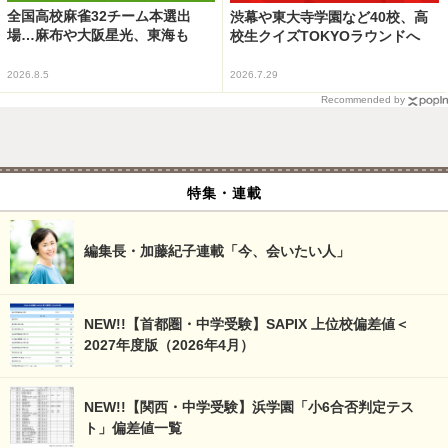
全国高校麻雀32チーム本選出
渋幕や東大寺学園など40校、高
場…麻布や大阪星光、東海も
校生クイズTOKYOラウンドへ
2026.8.5
2026.7.29
Recommended by
特集・連載
編集長・加藤紀子連載「今、会いたい人」
NEW!!【首都圏・中学受験】SAPIX 上位校偏差値＜
2027年度版（2026年4月）
NEW!!【関西・中学受験】浜学園「小6合否判定テス
ト」偏差値一覧