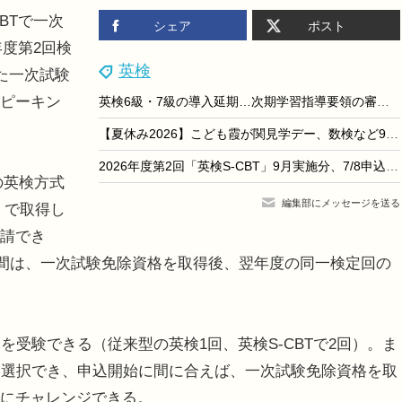
BTで一次
シェア
ポスト
年度第2回検
英検
た一次試験
スピーキン
英検6級・7級の導入延期…次期学習指導要領の審議踏まえ見直し
【夏休み2026】こども霞が関見学デー、数検など9団体が「検定体験」7/29・30
2026年度第2回「英検S-CBT」9月実施分、7/8申込開始
の英検方式
編集部にメッセージを送る
w）で取得し
申請でき
期間は、一次試験免除資格を取得後、翌年度の同一検定回の
を受験できる（従来型の英検1回、英検S-CBTで2回）。ま
を選択でき、申込開始に間に合えば、一次試験免除資格を取
験にチャレンジできる。