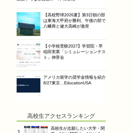
【高校野球2026夏】第3日朝の部
は東海大甲府が勝利、午後の部で
八幡商と健大高崎が激突
【小学校受験2027】学習院・早
稲田実業「シミュレーションテス
ト」伸芽会
アメリカ留学の奨学金情報を紹介
8/27東京…EducationUSA
高校生アクセスランキング
高校生が志願したい大学・関