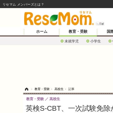
リセマム メンバーズ
ホーム
教育・受験
国
未就学児
小学生
ホーム
›
教育・受験
›
高校生
›
記事
教育・受験
高校生
英検S-CBT、一次試験免