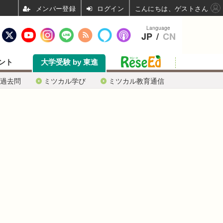
ログイン
こんにちは、ゲストさん
Language
JP
/
CN
ント
大学受験 by 東進
過去問
ミツカル学び
ミツカル教育通信