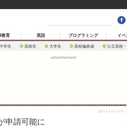
際教育
英語
プログラミング
イベ
中学生
高校生
大学生
高校偏差値
公立高校・
advertisement
2021.6.4 Fri 16:15
除が申請可能に