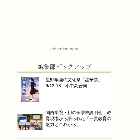
advertisement
編集部ピックアップ
星野学園の文化祭「星華祭」
9/12-13…小中高合同
関西学院・初の全学校説明会…教
育現場から語られた「一貫教育の
魅力とこれから」