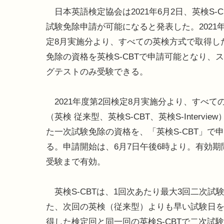
日本英語検定協会は2021年6月2日、英検S-C
試験免除申請が可能になると発表した。2021
定8月実施分より、すべての英検方式で取得し
免除の資格を英検S-CBTで申請可能となり、
グテストのみ受験できる。
2021年度第2回検定8月実施分より、すべて
（英検 従来型、英検S-CBT、英検S-Intervie
た一次試験免除の資格を、「英検S-CBT」で
る。申請開始は、6月7日午後6時より。有効
受験まで有効。
英検S-CBTは、1回次あたり最大3回二次試験
た、次回の英検（従来型）よりも早い試験日
得した検定回と同一回の英検S-CBTで二次試