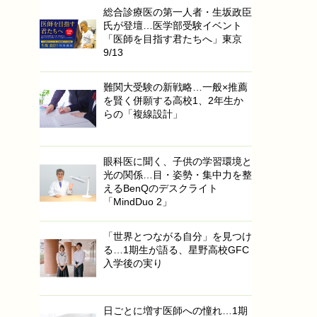
総合診療医の第一人者・生坂政臣
氏が登壇…医学部受験イベント
「医師を目指す君たちへ」東京
9/13
難関大受験の新戦略…一般×推薦
を賢く併願する高校1、2年生か
らの「複線設計」
眼科医に聞く、子供の学習環境と
光の関係…目・姿勢・集中力を整
えるBenQのデスクライト
「MindDuo 2」
「世界とつながる自分」を見つけ
る…1期生が語る、星野高校GFC
入学後の実り
日ごとに増す医師への憧れ…1期