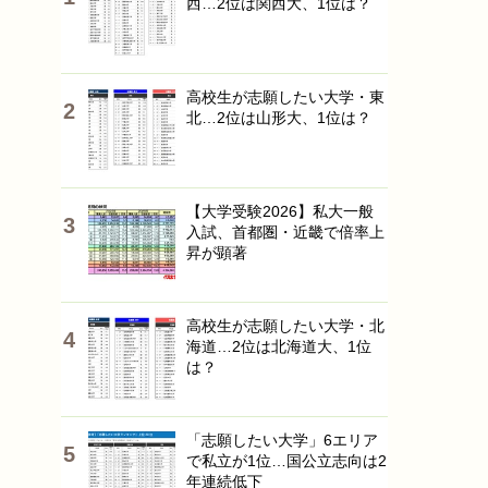
西…2位は関西大、1位は？
高校生が志願したい大学・東
北…2位は山形大、1位は？
【大学受験2026】私大一般
入試、首都圏・近畿で倍率上
昇が顕著
高校生が志願したい大学・北
海道…2位は北海道大、1位
は？
「志願したい大学」6エリア
で私立が1位…国公立志向は2
年連続低下