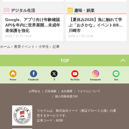
デジタル生活
趣味・娯楽
Google、アプリ向け年齢確認
【夏休み2026】魚に触れて学
APIを年内に世界展開…未成年
ぶ「おさかな」イベント8/8…
者保護を強化
川崎市
2026.7.31 Fri 13:45
2026.8.7 Fri 10:45
ホーム
›
教育イベント
›
小学生
›
記事
TOP
Home
Facebook
X
YouTube
Instagram
line
お問合せ
広告掲載
会社概要
リセマムについて
個人情報保護方針
リセマムは、株式会社イード（東証グロース上場）の運
営するサービスです。
証券コード：6038