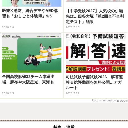
医療✕消防、縫合デモやAED講
【中学受験2027】人気校の併願
習も「おしごと体験博」9/5
先は…四谷大塚「第2回合不合判
定テスト」結果
2026.8.6
2026.7.16
全国高校麻雀32チーム本選出
司法試験予備試験2026、解答速
場…麻布や大阪星光、東海も
報＆総評動画を無料公開…アガ
ルート
2026.8.5
2026.7.21
Recommended by
特集・連載