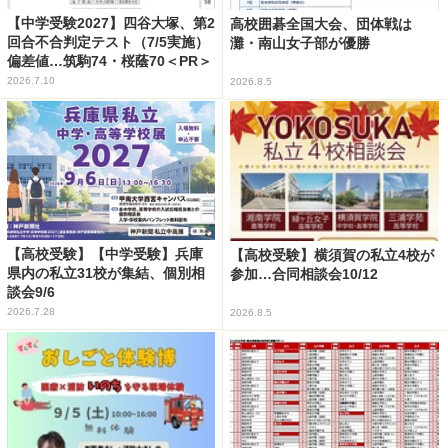
【中学受験2027】四谷大塚、第2
高校囲碁全国大会、団体戦は
回合不合判定テスト（7/5実施）
灘・南山女子部が優勝
偏差値…筑駒74・桜蔭70＜PR＞
2026.7.10
2026.8.5
【高校受験】【中学受験】兵庫
【高校受験】横須賀の私立4校が
県内の私立31校が集結、個別相
参加…合同相談会10/12
談会9/6
2026.7.28
2026.8.5