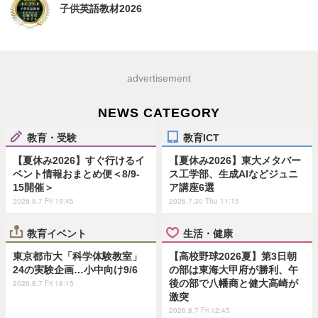
子供英語教材2026
advertisement
NEWS CATEGORY
教育・受験
教育ICT
【夏休み2026】すぐ行けるイ
【夏休み2026】東大メタバー
ベント情報おまとめ便＜8/9-
ス工学部、生成AIなどジュニ
15開催＞
ア講座6選
2026.8.7 Fri 19:45
2026.7.30 Thu 11:15
教育イベント
生活・健康
東京都市大「科学体験教室」
【高校野球2026夏】第3日朝
24の実験企画…小中向け9/6
の部は東海大甲府が勝利、午
後の部で八幡商と健大高崎が
2026.8.7 Fri 18:15
激突
2026.8.7 Fri 12:45