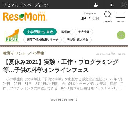
リセマム メンバーズ
Language
JP
/
CN
menu
search
大学受験 by 東進
医学部
東大受験
医専予備校徹底リサーチ
河合塾×東大特集
親子で考える大学選び
高校受験
中学受験
小学校受験
教育イベント
小学生
2021.7.12 Mon 12:15
共通テスト
夏休み
8月開催学校説明会・相談会
【夏休み2021】実験・工作・プログラミング
8月開催イベント・WS
全国公立高校 過去問
人気記事
等…子供の科学オンラインフェス
自由研究教材（小学生向け）
自由研究教材（中学生向け）
ランキング
小中学生向けの科学誌「子供の科学」を出版する誠文堂新光社は2021年7月
24日、25日、31日、8月1日の4日間、自由研究のテーマ探しや実験、観察、工
作、プログラミングの体験ができる「KoKa夏休み自由研究フェス！2021」を
オンラインで開催する。
advertisement